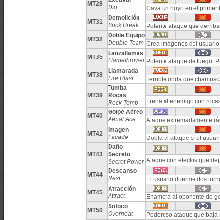
Excavar
MT28
Dig
Cava un hoyo en el primer 
Demolición
MT31
Brick Break
Potente ataque que derrib
Doble Equipo
MT32
Double Team
Crea imágenes del usuario 
Lanzallamas
MT35
Flamethrower
Potente ataque de fuego. 
Llamarada
MT38
Fire Blast
Terrible onda que chamusc
Tumba
MT39
Rocas
Frena al enemigo con roca
Rock Tomb
Golpe Aéreo
MT40
Aerial Ace
Ataque extremadamente ráp
Imagen
MT42
Facade
Dobla el ataque si el usuar
Daño
MT43
Secreto
Ataque con efectos que dep
Secret Power
Descanso
MT44
Rest
El usuario duerme dos turn
Atracción
MT45
Attract
Enamora al oponente de ge
Sofoco
MT50
Overheat
Poderoso ataque que baja m