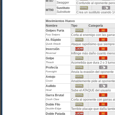
MT87
Swagger
Confunde al oponente per
Sustituto
MT90
Substitute
Crea un sustituto usando 1
Movimientos Huevo
Nombre
Tipo
Categoría
Golpes Furia
Fury Swipes
Corta al enemigo con las garra
At. Rápido
Quick Attack
Ataque rapidísimo que siempre
Inversión
Reversal
Inflinge más daño cuanto menor
Golpe
Thrash
Acometida que dura 2 o 3 turnos
Profecía
Foresight
Anula la evasión del oponente
Antojo
Covet
Amablemente pide al oponente
Aullido
Howl
Sube el ATAQUE del usuario
Garra Brutal
Crush Claw
Corta al oponente con garras a
Doble Filo
Double-Edge
Terrible placaje que daña tambi
Doble Patada