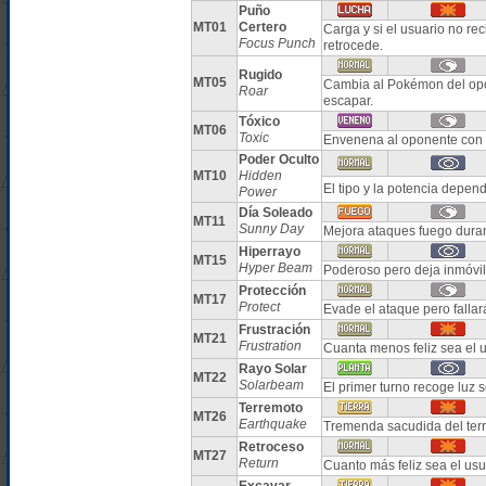
Puño
MT01
Certero
Carga y si el usuario no r
Focus Punch
retrocede.
Rugido
MT05
Cambia al Pokémon del opo
Roar
escapar.
Tóxico
MT06
Toxic
Envenena al oponente con 
Poder Oculto
MT10
Hidden
El tipo y la potencia depe
Power
Día Soleado
MT11
Sunny Day
Mejora ataques fuego duran
Hiperrayo
MT15
Hyper Beam
Poderoso pero deja inmóvil 
Protección
MT17
Protect
Evade el ataque pero falla
Frustración
MT21
Frustration
Cuanta menos feliz sea el u
Rayo Solar
MT22
Solarbeam
El primer turno recoge luz 
Terremoto
MT26
Earthquake
Tremenda sacudida del ter
Retroceso
MT27
Return
Cuanto más feliz sea el us