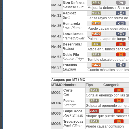
Rizo Defensa
Nv. 24
Defense Curl
Mejora la defensa. Si se
Rapidez
Nv. 31
Swift
Lanza rayos con forma de 
Humareda
Nv. 35
Lava Plume
Puede causar quemadura
Lanzallamas
Nv. 42
Flamethrower
Potente ataque de fuego.
Desenrollar
Nv. 46
Rollout
Ataca en 5 turnos cada ve
Doble Filo
Nv. 53
Double-Edge
Terrible placaje que daña 
Estallido
Nv. 57
Eruption
Cuanto más altos sean los
Ataques por MT / MO
MT/MO
Nombre
Tipo
Categoría
Corte
MO01
Cut
Corta al enemigo con las g
Fuerza
MO04
Strength
Golpea al oponente con gr
Golpe Roca
MO06
Rock Smash
Ataque que puede romper h
Treparrocas
MO08
Rock Climb
Puede causar confusion