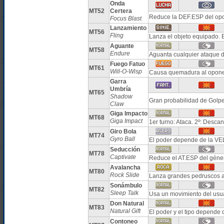
Onda
MT52
Certera
Reduce la DEF.ESP del opo
Focus Blast
Lanzamiento
MT56
Fling
Lanza el objeto equipado. 
Aguante
MT58
Endure
Aguanta cualquier ataque 
Fuego Fatuo
MT61
Will-O-Wisp
Causa quemadura al opon
Garra
Umbría
MT65
Shadow
Gran probabilidad de Golpe
Claw
Giga Impacto
MT68
Giga Impact
1er turno: Ataca. 2º: Desca
Giro Bola
MT74
Gyro Ball
El poder depende de la VE
Seducción
MT78
Captivate
Reduce el AT.ESP del géner
Avalancha
MT80
Rock Slide
Lanza grandes pedruscos a
Sonámbulo
MT82
Sleep Talk
Usa un movimiento del usua
Don Natural
MT83
Natural Gift
El poder y el tipo depende 
Contoneo