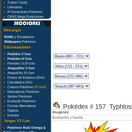
Trainer Cards
Linkeanos
6ª Generación Pokémon
ORAS Mega Evoluciones
Descargas
ROMs
y Emuladores
Wallpapers
Pokémon
Entrenamiento
Pokédex V Gen
Pokédex IV Gen
Pokédex I,II,III Gen
AtaqueDex V Gen
AtaqueDex IV Gen
Puntos de Esfuerzo (EVs)
Calculadora (IVs)
Crianza Pokémon
(6ª Gen)
Naturalezas Pokémon
Sprites Pokémon
Evolución Pokémon
Pokédex # 157 Typhlos
Formas Alternativas
Objetos
Imagenes
Eventos
Ilustración y Huella
Juegos VI Gen
Pokémon Rubí Omega &