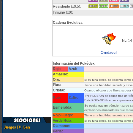
Resistente (x0,5):
Inmune (x0):
Cadena Evolutiva
Nv. 14
Cyndaquil
Información del Pokédex
Rojo
Azul:
Amarillo:
Oro:
Si su furia crece, se calienta tant
Plata:
Tiene una habilidad secreta y devas
Cristal:
Cuando el calor que libera supera lo
TYPHLOSION se oculta tras un trém
Rubí
Zafiro:
Este POKéMON causa explosiones 
Se oculta tras un trémulo haz de c
Esmeralda:
explosiones abrasadoras que reduc
Rojo Fuego:
Tiene una habilidad secreta y devas
Verde Hoja:
Si su furia crece, se calienta tanto
Diamante:
Juegos IV Gen
Perla: