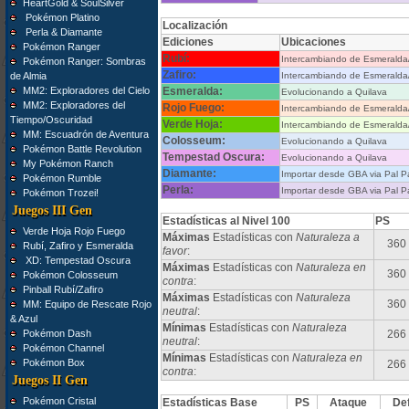
HeartGold & SoulSilver
Pokémon Platino
Localización
Perla & Diamante
Ediciones
Ubicaciones
Pokémon Ranger
Rubí:
Intercambiando de Esmerald
Pokémon Ranger: Sombras
Zafiro:
de Almia
Intercambiando de Esmerald
MM2: Exploradores del Cielo
Esmeralda:
Evolucionando a Quilava
MM2: Exploradores del
Rojo Fuego:
Intercambiando de Esmerald
Tiempo/Oscuridad
Verde Hoja:
Intercambiando de Esmerald
MM: Escuadrón de Aventura
Colosseum:
Evolucionando a Quilava
Pokémon Battle Revolution
Tempestad Oscura:
Evolucionando a Quilava
My Pokémon Ranch
Diamante:
Importar desde GBA via Pal P
Pokémon Rumble
Perla:
Importar desde GBA via Pal P
Pokémon Trozei!
Juegos III Gen
Estadísticas al Nivel 100
PS
Verde Hoja Rojo Fuego
Máximas
Estadísticas con
Naturaleza a
360
Rubí, Zafiro y Esmeralda
favor
:
XD: Tempestad Oscura
Máximas
Estadísticas con
Naturaleza en
360
Pokémon Colosseum
contra
:
Pinball Rubí/Zafiro
Máximas
Estadísticas con
Naturaleza
360
MM: Equipo de Rescate Rojo
neutral
:
& Azul
Mínimas
Estadísticas con
Naturaleza
Pokémon Dash
266
neutral
:
Pokémon Channel
Mínimas
Estadísticas con
Naturaleza en
Pokémon Box
266
contra
:
Juegos II Gen
Pokémon Cristal
Estadísticas Base
PS
Ataque
De