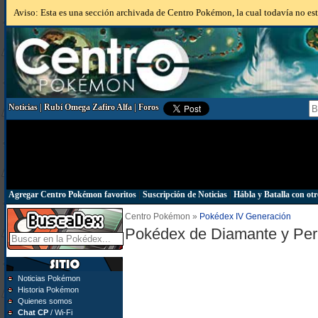
Aviso: Esta es una sección archivada de Centro Pokémon, la cual todavía no está
Noticias
|
Rubí Omega Zafiro Alfa
|
Foros
Agregar Centro Pokémon favoritos
|
Suscripción de Noticias
|
Hábla y Batalla con otr
Centro Pokémon »
Pokédex IV Generación
Pokédex de Diamante y Per
Noticias Pokémon
Historia Pokémon
Quienes somos
Chat CP
/ Wi-Fi