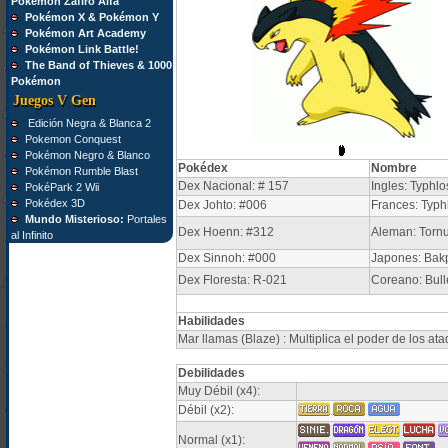
Pokémon Zafiro Alfa
Pokémon X & Pokémon Y
Pokémon Art Academy
Pokémon Link Battle!
The Band of Thieves & 1000
Pokémon
Juegos V Gen
Edición Negra & Blanca 2
Pokemon Conquest
Pokémon Negro & Blanco
Pokédex
Nombre
Pokémon Rumble Blast
Dex Nacional: # 157
Ingles: Typhlo
PokéPark 2 Wii
Pokédex 3D
Dex Johto: #006
Frances: Typh
Mundo Misterioso:
Portales
Dex Hoenn: #312
Aleman: Torn
al Infinito
Dex Sinnoh: #000
Japones: Bak
Dex Floresta: R-021
Coreano: Bul
Habilidades
Mar llamas (Blaze) : Multiplica el poder de los ata
Debilidades
Muy Débil (x4):
Débil (x2):
Normal (x1):