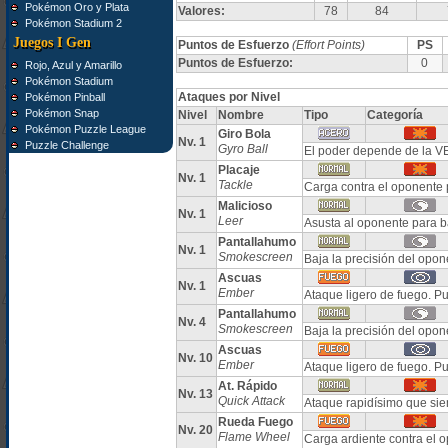
Pokémon Oro y Plata
Valores:
78
84
Pokémon Stadium 2
Juegos I Gen
Puntos de Esfuerzo
(Effort Points)
PS
Puntos de Esfuerzo:
0
Rojo, Azul y Amarillo
Pokémon Stadium
Ataques por Nivel
Pokémon Pinball
Pokémon Snap
Nivel
Nombre
Tipo
Categoría
Pokémon Puzzle League
Giro Bola
Nv. 1
Puzzle Challenge
Gyro Ball
El poder depende de la V
Placaje
Nv. 1
Tackle
Carga contra el oponente 
Malicioso
Nv. 1
Leer
Asusta al oponente para 
Pantallahumo
Nv. 1
Smokescreen
Baja la precisión del opon
Ascuas
Nv. 1
Ember
Ataque ligero de fuego. 
Pantallahumo
Nv. 4
Smokescreen
Baja la precisión del opon
Ascuas
Nv. 10
Ember
Ataque ligero de fuego. 
At. Rápido
Nv. 13
Quick Attack
Ataque rapidísimo que si
Rueda Fuego
Nv. 20
Flame Wheel
Carga ardiente contra el