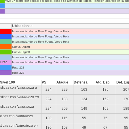
Vive un metro por debajo del suelo, donde se alimenta de raíces. También aparece en la supe
Ubicaciones
Intercambiando de Rojo Fuego/Verde Hoja
Intercambiando de Rojo Fuego/Verde Hoja
Intercambiando de Rojo Fuego/Verde Hoja
Cueva Diglett
Cueva Diglett
Intercambiando de Rojo Fuego/Verde Hoja
ura:
Intercambiando de Rojo Fuego/Verde Hoja
Ruta 228
Ruta 228
 Nivel 100
PS
Ataque
Defensa
Atq. Esp.
Def. Es
sticas con
Naturaleza a
224
229
163
185
20
sticas con
Naturaleza en
224
188
134
152
17
ísticas con
Naturaleza
224
209
149
169
18
sticas con
Naturaleza
130
115
55
75
95
sticas con
Naturaleza en
130
103
49
67
85