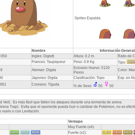
Sprites Espalda:
Nombre
Información General
 050
Ingles: Diglett
Altura: 0.2 m.
Ratio de C
2
Frances: Taupiqueur
Peso: 0.8 Kg.
Tipo:
Eclosión Huevo: 5120
39
Aleman: Digda
Color: Ma
Pasos
00
Japones: Digda
Clasificación: Topo
Exp. en N
-061
Coreano: Tiguda
% de Sexo:
50
50
 Veil) : Es más fácil que fallen los ataques durante una tormenta de arena.
rena Trap) : Evita que el oponente pueda huir o cambiar de Pokémon, no es efecti
 vuelo o con Levitación.
Ventajas
Muy Fuerte (x4):
Fuerte (x2):