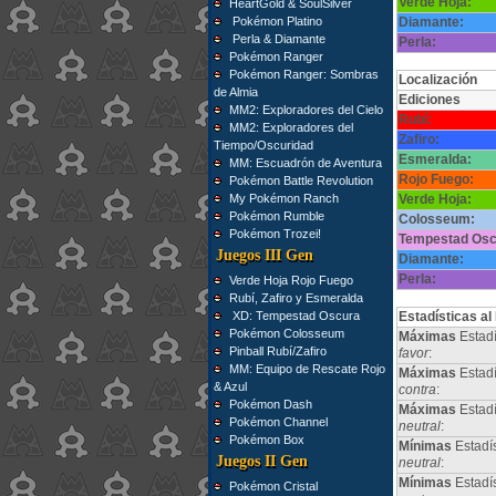
Verde Hoja:
HeartGold & SoulSilver
Pokémon Platino
Diamante:
Perla & Diamante
Perla:
Pokémon Ranger
Pokémon Ranger: Sombras
Localización
de Almia
Ediciones
MM2: Exploradores del Cielo
Rubí:
MM2: Exploradores del
Zafiro:
Tiempo/Oscuridad
Esmeralda:
MM: Escuadrón de Aventura
Rojo Fuego:
Pokémon Battle Revolution
My Pokémon Ranch
Verde Hoja:
Pokémon Rumble
Colosseum:
Pokémon Trozei!
Tempestad Osc
Juegos III Gen
Diamante:
Perla:
Verde Hoja Rojo Fuego
Rubí, Zafiro y Esmeralda
XD: Tempestad Oscura
Estadísticas al
Pokémon Colosseum
Máximas
Estadí
Pinball Rubí/Zafiro
favor
:
MM: Equipo de Rescate Rojo
Máximas
Estadí
& Azul
contra
:
Pokémon Dash
Máximas
Estad
Pokémon Channel
neutral
:
Pokémon Box
Mínimas
Estadí
Juegos II Gen
neutral
:
Mínimas
Estadí
Pokémon Cristal