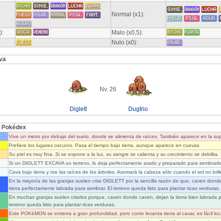
Normal (x1):
):
Malo (x0,5):
Nulo (x0):
va
Nv. 26
Diglett
Dugtrio
l Pokédex
Vive un metro por debajo del suelo, donde se alimenta de raíces. También aparece en la sup
Prefiere los lugares oscuros. Pasa el tiempo bajo tierra, aunque aparece en cuevas
Su piel es muy fina. Si se expone a la luz, su sangre se calienta y su crecimiento se debilita.
Si un DIGLETT EXCAVA un terreno, lo deja perfectamente arado y preparado para sembrarlo
Cava bajo tierra y roe las raíces de los árboles. Asomará la cabeza sólo cuando el sol no brill
En la mayoría de las granjas suelen criar DIGLETT por la sencilla razón de que, caven donde
:
tierra perfectamente labrada para sembrar. El terreno queda listo para plantar ricas verduras.
En muchas granjas suelen criarlos porque, caven donde caven, dejan la tierra bien labrada p
terreno queda listo para plantar ricas verduras.
Este POKéMON se entierra a gran profundidad, pero como levanta tierra al cavar, es fácil loca