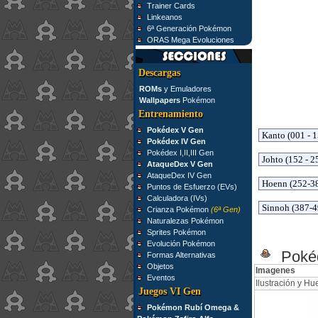
Trainer Cards
Linkeanos
6ª Generación Pokémon
ORAS Mega Evoluciones
Descargas
ROMs
y Emuladores
Wallpapers
Pokémon
Entrenamiento
Pokédex V Gen
Pokédex IV Gen
Pokédex I,II,III Gen
AtaqueDex V Gen
AtaqueDex IV Gen
Puntos de Esfuerzo (EVs)
Calculadora (IVs)
Crianza Pokémon
(6ª Gen)
Naturalezas Pokémon
Sprites Pokémon
Evolución Pokémon
Pokéd
Formas Alternativas
Objetos
Imagenes
Eventos
Ilustración y Hue
Juegos VI Gen
Pokémon Rubí Omega &