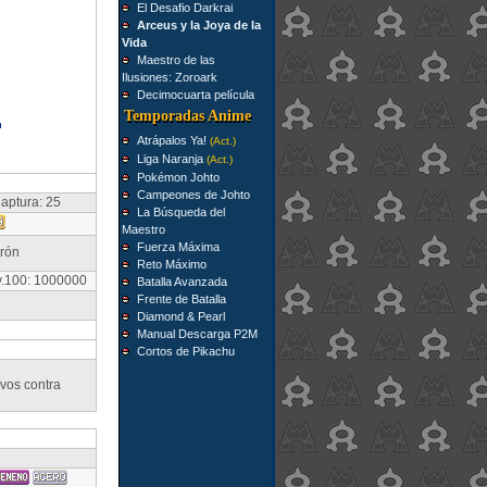
El Desafio Darkrai
Arceus y la Joya de la
Vida
Maestro de las
Ilusiones: Zoroark
Decimocuarta película
Temporadas Anime
Atrápalos Ya!
(Act.)
Liga Naranja
(Act.)
Pokémon Johto
Campeones de Johto
aptura: 25
La Búsqueda del
Maestro
Fuerza Máxima
rrón
Reto Máximo
v.100: 1000000
Batalla Avanzada
Frente de Batalla
Diamond & Pearl
Manual Descarga P2M
Cortos de Pikachu
vos contra