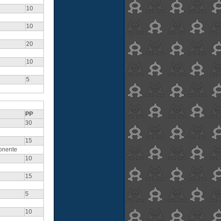
10
10
20
10
5
PP
30
15
onente
10
15
5
10