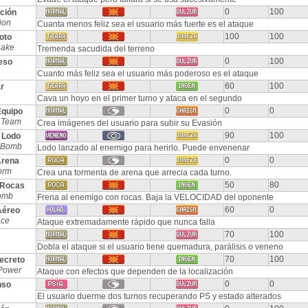
0
100
ción
ion
Cuanta menos feliz sea el usuario más fuerte es el ataque
100
100
oto
uake
Tremenda sacudida del terreno
0
100
eso
Cuanto más feliz sea el usuario más poderoso es el ataque
60
100
r
Cava un hoyo en el primer turno y ataca en el segundo
0
0
Equipo
 Team
Crea imágenes del usuario para subir su Evasión
90
100
 Lodo
 Bomb
Lodo lanzado al enemigo para herirlo. Puede envenenar
0
0
Arena
orm
Crea una tormenta de arena que arrecia cada turno.
50
80
 Rocas
omb
Frena al enemigo con rocas. Baja la VELOCIDAD del oponente
60
0
Aéreo
Ace
Ataque extremadamente rápido que nunca falla
70
100
Dobla el ataque si el usuario tiene quemadura, parálisis o veneno
70
100
ecreto
 Power
Ataque con efectos que dependen de la localización
0
0
nso
El usuario duerme dos turnos recuperando PS y estado alterados