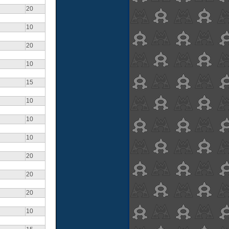
20
10
20
10
15
10
10
10
20
20
20
10