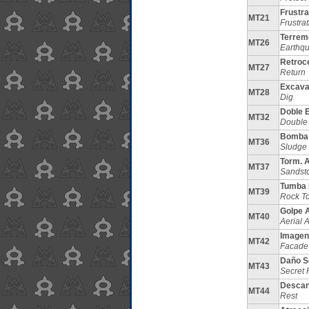
Frustra
MT21
Frustrat
Terrem
MT26
Earthq
Retroc
MT27
Return
Excava
MT28
Dig
Doble 
MT32
Double
Bomba
MT36
Sludge
Torm. 
MT37
Sandst
Tumba
MT39
Rock T
Golpe 
MT40
Aerial 
Imagen
MT42
Facade
Daño S
MT43
Secret
Desca
MT44
Rest