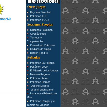
Otros juegos
Hey You Pikachu!
Pokémon TCG
Pokémon TCG2
Secciones Propias
Origenes Pokémon
CPokéventos
Torneos y
Competencias
Consultorio Pokémon
Códigos de Amigo
Rincón Fan Fic
Películas
Pokémon La Película
Pokémon 2000
El Misterio de los Unows
Mewtwo Regresa
Pokémon 4ever
Pokémon Heroes
Destino Deoxys
Jirachi: Wish Maker
Lucario y el Misterio de
Mew
Pokémon Ranger y el
Templo del Océano