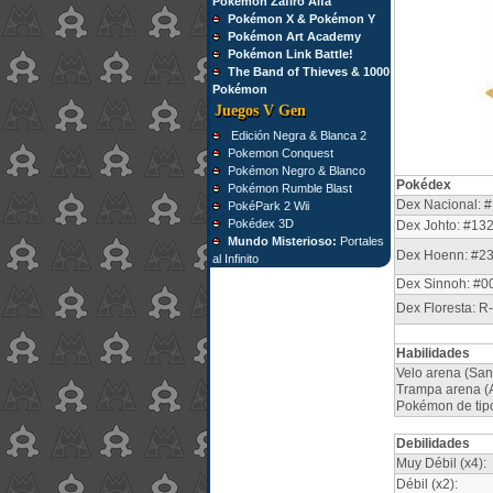
Pokémon Zafiro Alfa
Pokémon X & Pokémon Y
Pokémon Art Academy
Pokémon Link Battle!
The Band of Thieves & 1000
Pokémon
Juegos V Gen
Edición Negra & Blanca 2
Pokemon Conquest
Pokémon Negro & Blanco
Pokédex
Pokémon Rumble Blast
Dex Nacional: #
PokéPark 2 Wii
Pokédex 3D
Dex Johto: #13
Mundo Misterioso:
Portales
Dex Hoenn: #2
al Infinito
Dex Sinnoh: #0
Dex Floresta: R
Habilidades
Velo arena (Sand
Trampa arena (A
Pokémon de tipo
Debilidades
Muy Débil (x4):
Débil (x2):