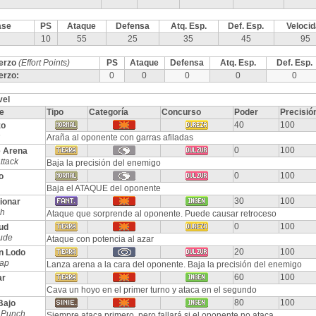
ase
PS
Ataque
Defensa
Atq. Esp.
Def. Esp.
Veloci
10
55
25
35
45
95
erzo
(Effort Points)
PS
Ataque
Defensa
Atq. Esp.
Def. Esp.
erzo:
0
0
0
0
0
vel
e
Tipo
Categoría
Concurso
Poder
Precisió
40
100
zo
h
Araña al oponente con garras afiladas
0
100
 Arena
ttack
Baja la precisión del enemigo
0
100
o
Baja el ATAQUE del oponente
30
100
ionar
sh
Ataque que sorprende al oponente. Puede causar retroceso
0
100
ud
ude
Ataque con potencia al azar
20
100
n Lodo
ap
Lanza arena a la cara del oponente. Baja la precisión del enemigo
60
100
ar
Cava un hoyo en el primer turno y ataca en el segundo
80
100
Bajo
 Punch
Siempre ataca primero, pero fallará si el oponente no ataca