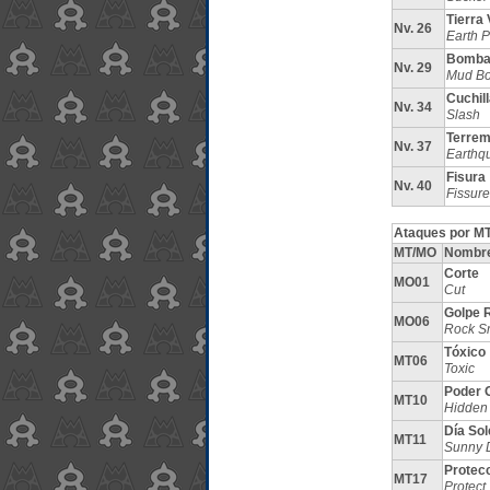
Tierra 
Nv. 26
Earth 
Bomba
Nv. 29
Mud B
Cuchil
Nv. 34
Slash
Terrem
Nv. 37
Earthq
Fisura
Nv. 40
Fissure
Ataques por MT
MT/MO
Nombr
Corte
MO01
Cut
Golpe 
MO06
Rock S
Tóxico
MT06
Toxic
Poder 
MT10
Hidden
Día So
MT11
Sunny 
Protec
MT17
Protect