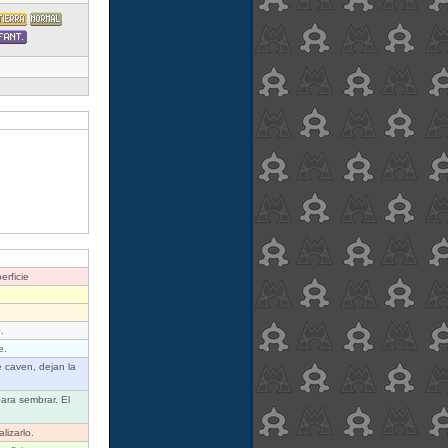
erficie
.
e.
 caven, dejan la
ara sembrar. El
lizarlo.