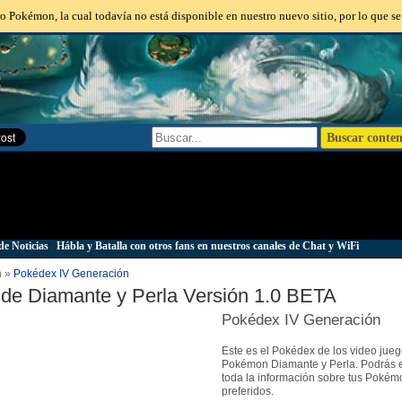
o Pokémon, la cual todavía no está disponible en nuestro nuevo sitio, por lo que se
de Noticias
|
Hábla y Batalla con otros fans en nuestros canales de Chat y WiFi
n »
Pokédex IV Generación
de Diamante y Perla Versión 1.0 BETA
Pokédex IV Generación
Este es el Pokédex de los video jue
Pokémon Diamante y Perla. Podrás 
toda la información sobre tus Pokém
preferidos.