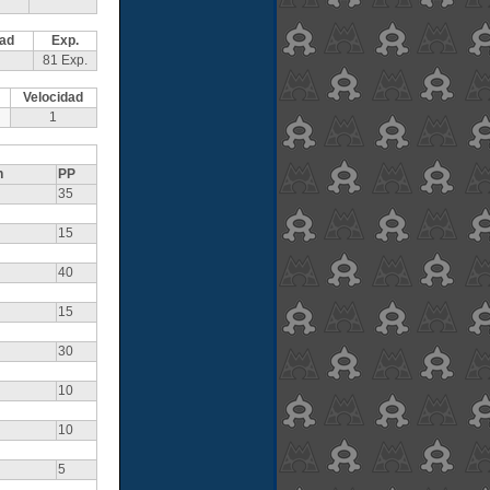
dad
Exp.
81 Exp.
Velocidad
1
n
PP
35
15
40
15
30
10
10
5