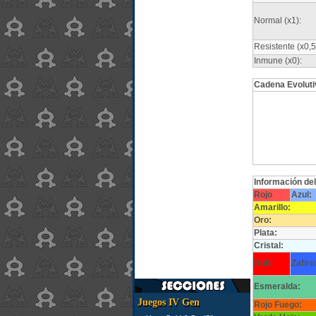
Normal (x1):
Resistente (x0,5
Inmune (x0):
Cadena Evoluti
Información de
Rojo
Azul:
Amarillo:
Oro:
Plata:
Cristal:
Rubí
Zafiro
Esmeralda:
Juegos IV Gen
Rojo Fuego: