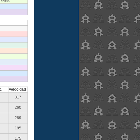
rficie.
p.
Velocidad
7
317
0
260
9
289
195
175