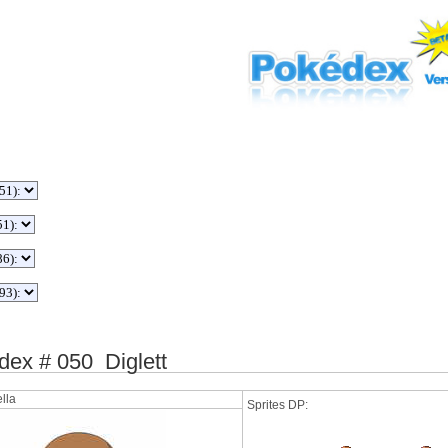
ex # 050 Diglett
lla
Sprites DP: