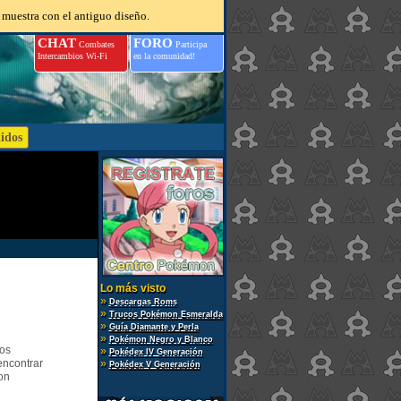
 muestra con el antiguo diseño.
CHAT
FORO
Combates
Participa
Intercambios Wi-Fi
en la comunidad!
Lo más visto
»
Descargas Roms
»
Trucos Pokémon Esmeralda
»
Guía Diamante y Perla
»
Pokémon Negro y Blanco
gos
»
Pokédex IV Generación
encontrar
»
Pokédex V Generación
on