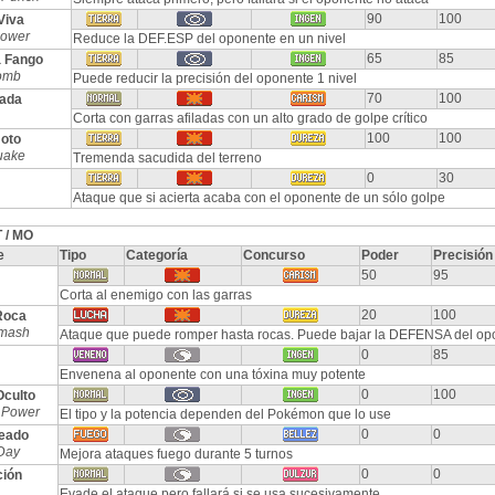
90
100
Viva
Power
Reduce la DEF.ESP del oponente en un nivel
65
85
 Fango
omb
Puede reducir la precisión del oponente 1 nivel
70
100
lada
Corta con garras afiladas con un alto grado de golpe crítico
100
100
oto
uake
Tremenda sacudida del terreno
0
30
Ataque que si acierta acaba con el oponente de un sólo golpe
 / MO
e
Tipo
Categoría
Concurso
Poder
Precisión
50
95
Corta al enemigo con las garras
20
100
Roca
mash
Ataque que puede romper hasta rocas. Puede bajar la DEFENSA del op
0
85
Envenena al oponente con una tóxina muy potente
0
100
Oculto
 Power
El tipo y la potencia dependen del Pokémon que lo use
0
0
leado
Day
Mejora ataques fuego durante 5 turnos
0
0
ción
Evade el ataque pero fallará si se usa sucesivamente