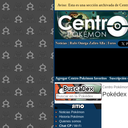
Aviso: Esta es una sección archivada de Centr
Noticias
|
Rubí Omega Zafiro Alfa
|
Foros
Agregar Centro Pokémon favoritos
|
Suscripción 
Centro Pokémo
Pokédex 
Noticias Pokémon
Historia Pokémon
Quienes somos
Chat CP
/ Wi-Fi