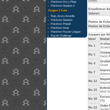
contra
:
Pokémon Oro y Plata
Pokémon Stadium 2
Estadísticas B
Juegos I Gen
Valores:
Rojo, Azul y Amarillo
Pokémon Stadium
Puntos de Esfu
Pokémon Pinball
Puntos de Esfu
Pokémon Snap
Pokémon Puzzle League
Ataques por Ni
Puzzle Challenge
Nivel
Nombr
Araña
Nv. 1
Scratc
Ataque
Nv. 1
Sand-A
Gruñid
Nv. 4
Growl
Impres
Nv. 7
Astoni
Magnit
Nv. 12
Magnit
Bofetó
Nv. 15
Mud-Sl
Excav
Nv. 18
Dig
Golpe 
Nv. 23
Sucker