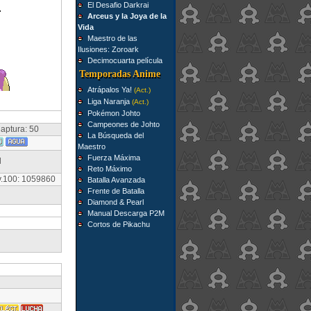
El Desafio Darkrai
Arceus y la Joya de la
Vida
Maestro de las
Ilusiones: Zoroark
Decimocuarta película
Temporadas Anime
Atrápalos Ya!
(Act.)
Liga Naranja
(Act.)
Pokémon Johto
Campeones de Johto
aptura: 50
La Búsqueda del
Maestro
Fuerza Máxima
l
Reto Máximo
v.100: 1059860
Batalla Avanzada
Frente de Batalla
Diamond & Pearl
Manual Descarga P2M
Cortos de Pikachu