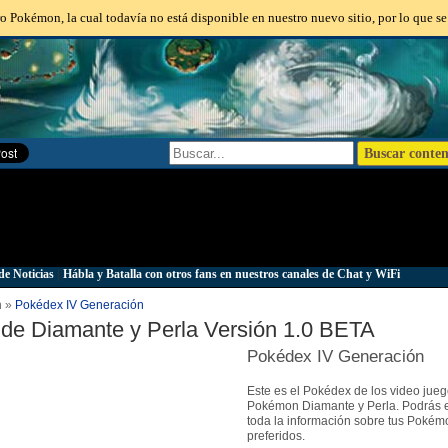
o Pokémon, la cual todavía no está disponible en nuestro nuevo sitio, por lo que se
de Noticias
|
Hábla y Batalla con otros fans en nuestros canales de Chat y WiFi
n »
Pokédex IV Generación
de Diamante y Perla Versión 1.0 BETA
Pokédex IV Generación
Este es el Pokédex de los video jue
Pokémon Diamante y Perla. Podrás 
toda la información sobre tus Pokém
preferidos.