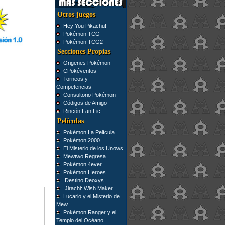
Otros juegos
Hey You Pikachu!
Pokémon TCG
Pokémon TCG2
Secciones Propias
Origenes Pokémon
CPokéventos
Torneos y
Competencias
Consultorio Pokémon
Códigos de Amigo
Rincón Fan Fic
Películas
Pokémon La Película
Pokémon 2000
El Misterio de los Unows
Mewtwo Regresa
Pokémon 4ever
Pokémon Heroes
Destino Deoxys
Jirachi: Wish Maker
Lucario y el Misterio de
Mew
Pokémon Ranger y el
Templo del Océano