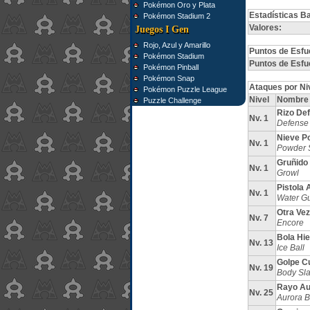
Pokémon Oro y Plata
Estadísticas B
Pokémon Stadium 2
Valores:
Juegos I Gen
Rojo, Azul y Amarillo
Puntos de Esfu
Pokémon Stadium
Puntos de Esfu
Pokémon Pinball
Pokémon Snap
Ataques por Ni
Pokémon Puzzle League
Nivel
Nombre
Puzzle Challenge
Rizo De
Nv. 1
Defense 
Nieve P
Nv. 1
Powder 
Gruñido
Nv. 1
Growl
Pistola 
Nv. 1
Water G
Otra Vez
Nv. 7
Encore
Bola Hie
Nv. 13
Ice Ball
Golpe C
Nv. 19
Body Sl
Rayo Au
Nv. 25
Aurora 