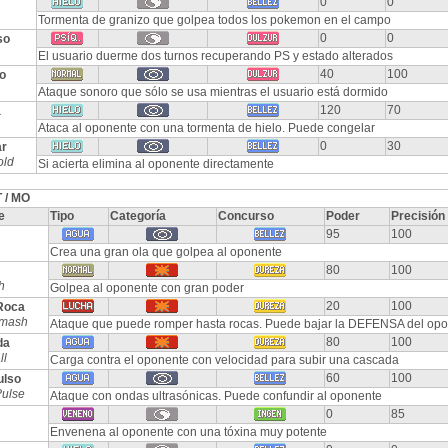
0
0
Tormenta de granizo que golpea todos los pokemon en el campo
0
0
so
El usuario duerme dos turnos recuperando PS y estado alterados
40
100
o
Ataque sonoro que sólo se usa mientras el usuario está dormido
120
70
a
Ataca al oponente con una tormenta de hielo. Puede congelar
0
30
ar
old
Si acierta elimina al oponente directamente
 / MO
e
Tipo
Categoría
Concurso
Poder
Precisión
95
100
Crea una gran ola que golpea al oponente
80
100
h
Golpea al oponente con gran poder
20
100
Roca
mash
Ataque que puede romper hasta rocas. Puede bajar la DEFENSA del op
80
100
da
ll
Carga contra el oponente con velocidad para subir una cascada
60
100
ulso
Pulse
Ataque con ondas ultrasónicas. Puede confundir al oponente
0
85
Envenena al oponente con una tóxina muy potente