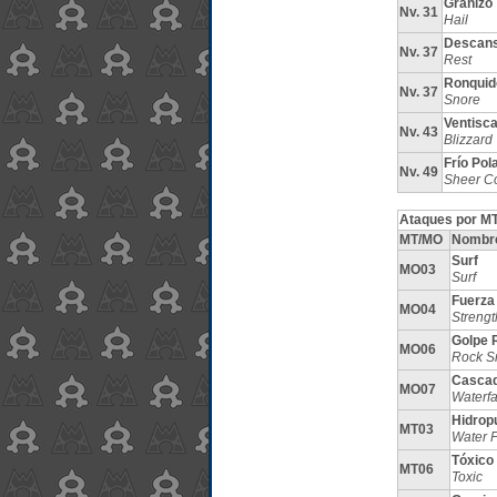
Granizo
Nv. 31
Hail
Descan
Nv. 37
Rest
Ronquid
Nv. 37
Snore
Ventisc
Nv. 43
Blizzard
Frío Pol
Nv. 49
Sheer C
Ataques por MT
MT/MO
Nombr
Surf
MO03
Surf
Fuerza
MO04
Strengt
Golpe 
MO06
Rock S
Casca
MO07
Waterfa
Hidrop
MT03
Water 
Tóxico
MT06
Toxic