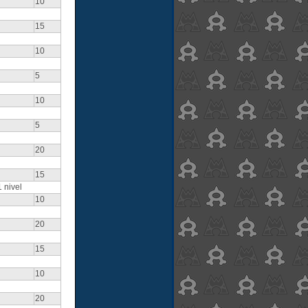
10
15
10
5
10
5
20
15
 nivel
10
20
15
10
20