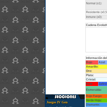
Normal (x1):
Resistente (x0,5
Inmune (x0):
Cadena Evoluti
Información de
Rojo
Azul:
Amarillo:
Oro:
Plata:
Cristal:
Rubí
Zafiro
Esmeralda:
Rojo Fuego:
Verde Hoja:
Juegos IV Gen
Diamante: