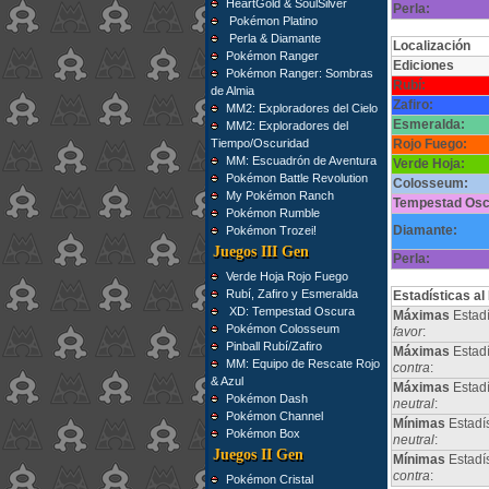
HeartGold & SoulSilver
Perla:
Pokémon Platino
Perla & Diamante
Localización
Pokémon Ranger
Ediciones
Pokémon Ranger: Sombras
Rubí:
de Almia
Zafiro:
MM2: Exploradores del Cielo
Esmeralda:
MM2: Exploradores del
Tiempo/Oscuridad
Rojo Fuego:
MM: Escuadrón de Aventura
Verde Hoja:
Pokémon Battle Revolution
Colosseum:
My Pokémon Ranch
Tempestad Osc
Pokémon Rumble
Diamante:
Pokémon Trozei!
Juegos III Gen
Perla:
Verde Hoja Rojo Fuego
Rubí, Zafiro y Esmeralda
Estadísticas al
XD: Tempestad Oscura
Máximas
Estadí
Pokémon Colosseum
favor
:
Pinball Rubí/Zafiro
Máximas
Estadí
MM: Equipo de Rescate Rojo
contra
:
& Azul
Máximas
Estad
Pokémon Dash
neutral
:
Pokémon Channel
Mínimas
Estadí
Pokémon Box
neutral
:
Juegos II Gen
Mínimas
Estadí
contra
:
Pokémon Cristal