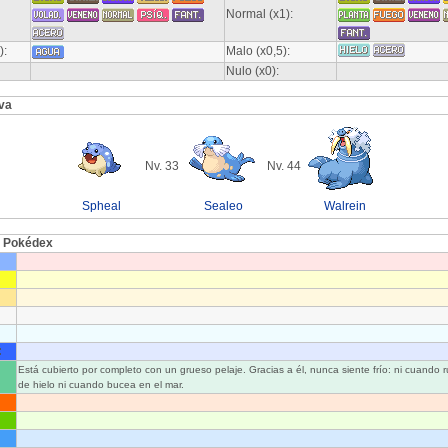
Normal (x1):
):
Malo (x0,5):
Nulo (x0):
va
Nv. 33
Nv. 44
Spheal
Sealeo
Walrein
l Pokédex
:
Está cubierto por completo con un grueso pelaje. Gracias a él, nunca siente frío: ni cuando 
de hielo ni cuando bucea en el mar.