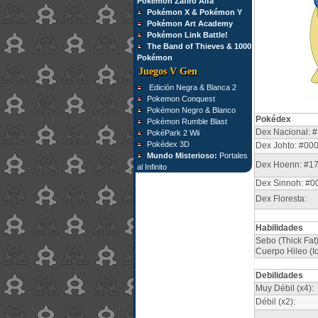
Pokémon Zafiro Alfa
Pokémon X & Pokémon Y
Pokémon Art Academy
Pokémon Link Battle!
The Band of Thieves & 1000
Pokémon
Juegos V Gen
Edición Negra & Blanca 2
Pokemon Conquest
Pokémon Negro & Blanco
Pokédex
Pokémon Rumble Blast
Dex Nacional: #
PokéPark 2 Wii
Pokédex 3D
Dex Johto: #00
Mundo Misterioso:
Portales
Dex Hoenn: #1
al Infinito
Dex Sinnoh: #0
Dex Floresta:
Habilidades
Sebo (Thick Fat)
Cuerpo Hileo (I
Debilidades
Muy Débil (x4):
Débil (x2):