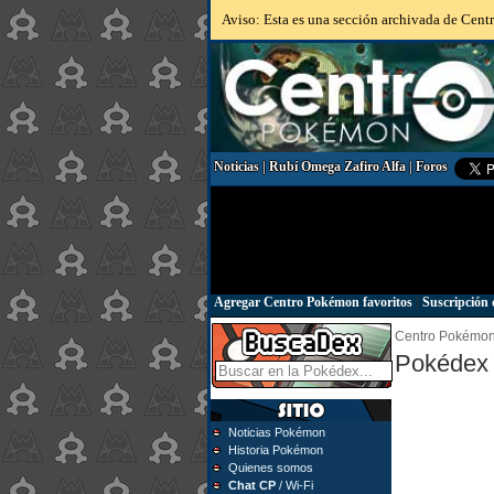
Aviso: Esta es una sección archivada de Centr
Noticias
|
Rubí Omega Zafiro Alfa
|
Foros
Agregar Centro Pokémon favoritos
|
Suscripción 
Centro Pokémo
Pokédex 
Noticias Pokémon
Historia Pokémon
Quienes somos
Chat CP
/ Wi-Fi