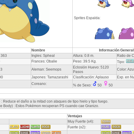
Sprites Espalda:
Nombre
Información General
 363
Ingles: Spheal
Altura: 0.8 m.
Ratio de C
0
Frances: Obalie
Peso: 39.5 Kg.
Tipo:
Eclosión Huevo: 5120
73
Aleman: Seemops
Color: Azu
Pasos
00
Japones: Tamazarashi
Clasificación: Aplauso
Exp. en N
Coreano:
% de Sexo:
50
50
 : Reduce el daño a la mitad con ataques de tipo hielo y tipo fuego.
ce Body) : Estos Pokémon recuperan PS cuando cae Granizo.
Ventajas
Muy Fuerte (x4):
Fuerte (x2):