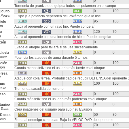
0
0
o
Tormenta de granizo que golpea todos los pokemon en el campo
0
100
Oculto
 Power
El tipo y la potencia dependen del Pokémon que lo use
95
100
ielo
am
Ataca al oponente con un rayo frio. Puede congelar
120
70
ca
d
Ataca al oponente con una tormenta de hielo. Puede congelar
0
0
ción
Evade el ataque pero fallará si se usa sucesivamente
0
0
Lluvia
ance
Potencia los ataques de agua durante 5 turnos
0
100
ación
tion
Cuanta menos feliz sea el usuario más fuerte es el ataque
100
75
érrea
l
Ataque con cola férrea. Probabilidad de reducir DEFENSA del oponente 1
100
100
oto
uake
Tremenda sacudida del terreno
0
100
eso
Cuanto más feliz sea el usuario más poderoso es el ataque
0
0
Equipo
 Team
Crea imágenes del usuario para subir su Evasión
50
80
 Rocas
omb
Frena al enemigo con rocas. Baja la VELOCIDAD del oponente
70
100
n