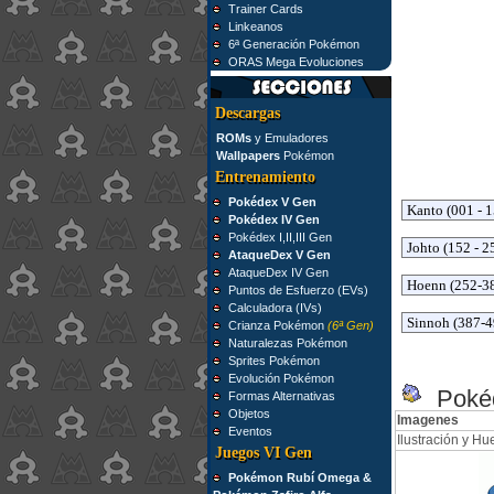
Trainer Cards
Linkeanos
6ª Generación Pokémon
ORAS Mega Evoluciones
Descargas
ROMs
y Emuladores
Wallpapers
Pokémon
Entrenamiento
Pokédex V Gen
Pokédex IV Gen
Pokédex I,II,III Gen
AtaqueDex V Gen
AtaqueDex IV Gen
Puntos de Esfuerzo (EVs)
Calculadora (IVs)
Crianza Pokémon
(6ª Gen)
Naturalezas Pokémon
Sprites Pokémon
Evolución Pokémon
Pokéd
Formas Alternativas
Objetos
Imagenes
Eventos
Ilustración y Hue
Juegos VI Gen
Pokémon Rubí Omega &