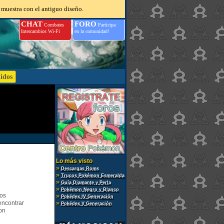
 muestra con el antiguo diseño.
CHAT
FORO
Combates
Participa
Intercambios Wi-Fi
en la comunidad!
Lo más visto
»
Descargas Roms
»
Trucos Pokémon Esmeralda
»
Guía Diamante y Perla
»
Pokémon Negro y Blanco
gos
»
Pokédex IV Generación
encontrar
»
Pokédex V Generación
on