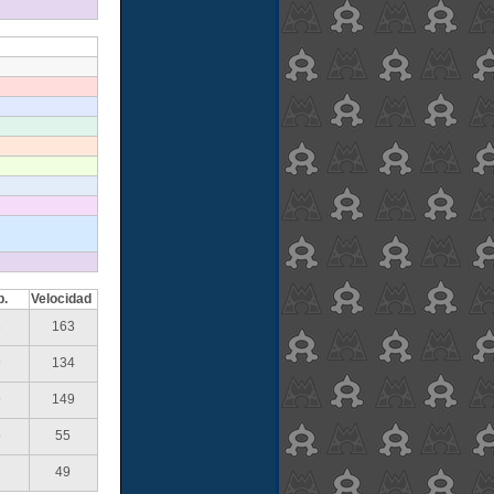
p.
Velocidad
8
163
9
134
9
149
5
55
49