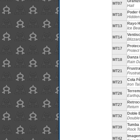
Graniz
MT07
Hail
Poder 
MT10
Hidden
Rayo H
MT13
Ice Be
Ventis
MT14
Blizzar
Protec
MT17
Protect
Danza 
MT18
Rain D
Frustr
MT21
Frustra
Cola F
MT23
Iron Tai
Terrem
MT26
Earthq
Retroc
MT27
Return
Doble 
MT32
Double
Tumba
MT39
Rock T
Image
MT42