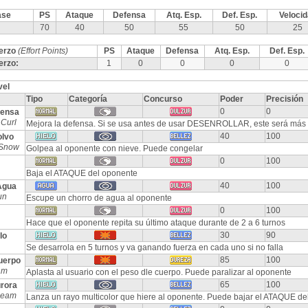
ase
PS
Ataque
Defensa
Atq. Esp.
Def. Esp.
Veloci
70
40
50
55
50
25
erzo
(Effort Points)
PS
Ataque
Defensa
Atq. Esp.
Def. Esp.
erzo:
1
0
0
0
0
vel
Tipo
Categoría
Concurso
Poder
Precisión
0
0
fensa
Curl
Mejora la defensa. Si se usa antes de usar DESENROLLAR, este será más
40
100
olvo
Snow
Golpea al oponente con nieve. Puede congelar
0
100
Baja el ATAQUE del oponente
40
100
Agua
un
Escupe un chorro de agua al oponente
0
100
Hace que el oponente repita su último ataque durante de 2 a 6 turnos
30
90
lo
Se desarrola en 5 turnos y va ganando fuerza en cada uno si no falla
85
100
uerpo
am
Aplasta al usuario con el peso dle cuerpo. Puede paralizar al oponente
65
100
rora
Beam
Lanza un rayo multicolor que hiere al oponente. Puede bajar el ATAQUE de