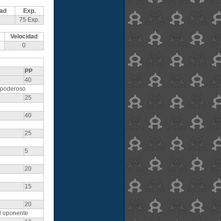
dad
Exp.
75 Exp.
Velocidad
0
PP
40
 poderoso
25
40
25
5
20
15
20
l oponente