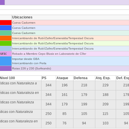
Ubicaciones
Cueva Cadurmen
Cueva Cadurmen
Cueva Cadurmen
Intercambiando de Rubí/Zafiro/Esmeralda/Tempestad Oscura
Intercambiando de Rubí/Zafiro/Esmeralda/Tempestad Oscura
Intercambiando de Rubí/Zafiro/Esmeralda/Tempestad Oscura
ura:
Robado a Miembro Cepo Blusix en Laboratorio de Cífer
Importar desde GBA
Intercambiando con Perla
Rutas 226 y 230 (Surfeando)
 Nivel 100
PS
Ataque
Defensa
Atq. Esp.
Def. Es
sticas con
Naturaleza a
344
196
218
229
21
sticas con
Naturaleza en
344
161
179
188
17
ísticas con
Naturaleza
344
179
199
209
19
sticas con
Naturaleza
250
85
105
115
10
sticas con
Naturaleza en
250
76
94
103
94