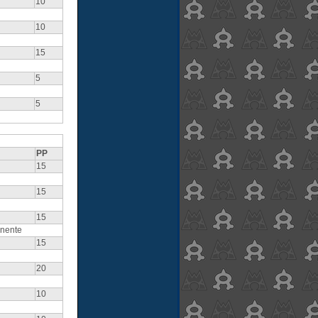
10
10
15
5
5
PP
15
15
15
onente
15
20
10