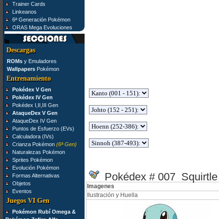
Trainer Cards
Linkeanos
6ª Generación Pokémon
ORAS Mega Evoluciones
Descargas
ROMs
y Emuladores
Wallpapers
Pokémon
Entrenamiento
Pokédex V Gen
Pokédex IV Gen
Pokédex I,II,III Gen
AtaqueDex V Gen
AtaqueDex IV Gen
Puntos de Esfuerzo (EVs)
Calculadora (IVs)
Crianza Pokémon
(6ª Gen)
Naturalezas Pokémon
Sprites Pokémon
Evolución Pokémon
Pokédex # 007 Squirtle
Formas Alternativas
Objetos
Imagenes
Eventos
Ilustración y Huella
Juegos VI Gen
Pokémon Rubí Omega &