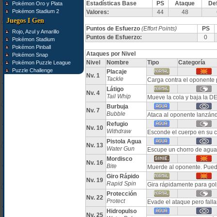
Estadísticas Base
PS
Ataque
De
Pokémon Oro y Plata
Pokémon Stadium 2
Valores:
44
48
Juegos I Gen
Puntos de Esfuerzo
(Effort Points)
PS
Rojo, Azul y Amarillo
Puntos de Esfuerzo:
0
Pokémon Stadium
Pokémon Pinball
Ataques por Nivel
Pokémon Snap
Nivel
Nombre
Tipo
Categoría
Pokémon Puzzle League
Puzzle Challenge
Placaje
Nv. 1
Tackle
Carga contra el oponente 
Látigo
Nv. 4
Tail Whip
Mueve la cola y baja la 
Burbuja
Nv. 7
Bubble
Ataca al oponente lanzán
Refugio
Nv. 10
Withdraw
Esconde el cuerpo en su c
Pistola Agua
Nv. 13
Water Gun
Escupe un chorro de agua
Mordisco
Nv. 16
Bite
Muerde al oponente. Pued
Giro Rápido
Nv. 19
Rapid Spin
Gira rápidamente para g
Protección
Nv. 22
Protect
Evade el ataque pero fall
Hidropulso
Nv. 25