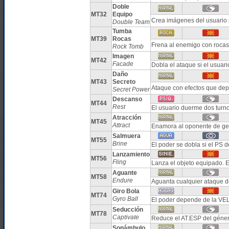
Doble
MT32
Equipo
Crea imágenes del usuario 
Double Team
Tumba
MT39
Rocas
Frena al enemigo con roca
Rock Tomb
Imagen
MT42
Facade
Dobla el ataque si el usuar
Daño
MT43
Secreto
Ataque con efectos que dep
Secret Power
Descanso
MT44
Rest
El usuario duerme dos turn
Atracción
MT45
Attract
Enamora al oponente de ge
Salmuera
MT55
Brine
El poder se dobla si el PS de
Lanzamiento
MT56
Fling
Lanza el objeto equipado. E
Aguante
MT58
Endure
Aguanta cualquier ataque 
Giro Bola
MT74
Gyro Ball
El poder depende de la VE
Seducción
MT78
Captivate
Reduce el AT.ESP del géner
Sonámbulo