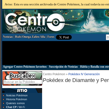
Aviso: Esta es una sección archivada de Centro Pokémon, la cual todavía no está
Noticias
|
Rubí Omega Zafiro Alfa
|
Foros
Agregar Centro Pokémon favoritos
|
Suscripción de Noticias
|
Hábla y Batalla con otr
Centro Pokémon »
Pokédex IV Generación
Pokédex de Diamante y Per
Noticias Pokémon
Historia Pokémon
Quienes somos
Chat CP
/ Wi-Fi