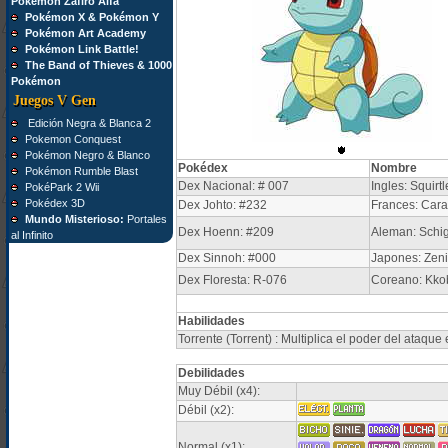
Pokémon Zafiro Alfa
Pokémon X & Pokémon Y
Pokémon Art Academy
Pokémon Link Battle!
The Band of Thieves & 1000
Pokémon
Juegos V Gen
Edición Negra & Blanca 2
Pokemon Conquest
Pokémon Negro & Blanco
Pokédex
Nombre
Pokémon Rumble Blast
Dex Nacional: # 007
Ingles: Squirtl
PokéPark 2 Wii
Pokédex 3D
Dex Johto: #232
Frances: Car
Mundo Misterioso:
Portales
Dex Hoenn: #209
Aleman: Schi
al Infinito
Dex Sinnoh: #000
Japones: Zen
Dex Floresta: R-076
Coreano: Kko
Habilidades
Torrente (Torrent) : Multiplica el poder del ataque 
Debilidades
Muy Débil (x4):
Débil (x2):
Normal (x1):