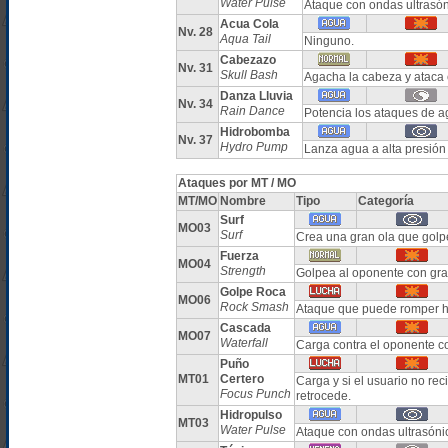
Water Pulse
Ataque con ondas ultrasón
Acua Cola
Nv. 28
Aqua Tail
Ninguno.
Cabezazo
Nv. 31
Skull Bash
Agacha la cabeza y ataca e
Danza Lluvia
Nv. 34
Rain Dance
Potencia los ataques de a
Hidrobomba
Nv. 37
Hydro Pump
Lanza agua a alta presión
Ataques por MT / MO
MT/MO
Nombre
Tipo
Categoría
Surf
MO03
Surf
Crea una gran ola que golp
Fuerza
MO04
Strength
Golpea al oponente con gr
Golpe Roca
MO06
Rock Smash
Ataque que puede romper h
Cascada
MO07
Waterfall
Carga contra el oponente c
Puño
MT01
Certero
Carga y si el usuario no re
Focus Punch
retrocede.
Hidropulso
MT03
Water Pulse
Ataque con ondas ultrasóni