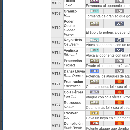
Tóxico
MT06
Toxic
Envenena al oponente con 
Granizo
MT07
Hail
Tormenta de granizo que g
Poder
Oculto
MT10
Hidden
El tipo y la potencia depe
Power
Rayo Hielo
MT13
Ice Beam
Ataca al oponente con un ra
Ventisca
MT14
Blizzard
Ataca al oponente con una 
Protección
MT17
Protect
Evade el ataque pero fallar
Danza Lluvia
MT18
Rain Dance
Potencia los ataques de agu
Frustración
MT21
Frustration
Cuanta menos feliz sea el u
Cola Férrea
MT23
Iron Tail
Ataque con cola férrea. Pr
Retroceso
MT27
Return
Cuanto más feliz sea el us
Excavar
MT28
Dig
Cava un hoyo en el primer t
Demolición
MT31
Brick Break
Potente ataque que derrib