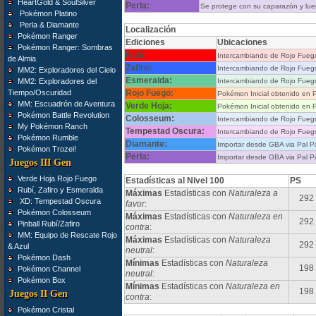
HeartGold & SoulSilver
Perla:
Se protege con su caparazón y lue
Pokémon Platino
Perla & Diamante
Localización
Pokémon Ranger
Ediciones
Ubicaciones
Pokémon Ranger: Sombras
Rubí:
Intercambiando de Rojo Fueg
de Almia
Zafiro:
Intercambiando de Rojo Fueg
MM2: Exploradores del Cielo
Esmeralda:
MM2: Exploradores del
Intercambiando de Rojo Fueg
Tiempo/Oscuridad
Rojo Fuego:
Pokémon Inicial obtenido en 
MM: Escuadrón de Aventura
Verde Hoja:
Pokémon Inicial obtenido en 
Pokémon Battle Revolution
Colosseum:
Intercambiando de Rojo Fueg
My Pokémon Ranch
Tempestad Oscura:
Intercambiando de Rojo Fueg
Pokémon Rumble
Diamante:
Importar desde GBA via Pal P
Pokémon Trozei!
Perla:
Importar desde GBA via Pal P
Juegos III Gen
Verde Hoja Rojo Fuego
Estadísticas al Nivel 100
PS
Rubí, Zafiro y Esmeralda
Máximas
Estadísticas con
Naturaleza a
292
XD: Tempestad Oscura
favor
:
Pokémon Colosseum
Máximas
Estadísticas con
Naturaleza en
292
Pinball Rubí/Zafiro
contra
:
MM: Equipo de Rescate Rojo
Máximas
Estadísticas con
Naturaleza
292
& Azul
neutral
:
Pokémon Dash
Mínimas
Estadísticas con
Naturaleza
198
Pokémon Channel
neutral
:
Pokémon Box
Mínimas
Estadísticas con
Naturaleza en
198
Juegos II Gen
contra
:
Pokémon Cristal