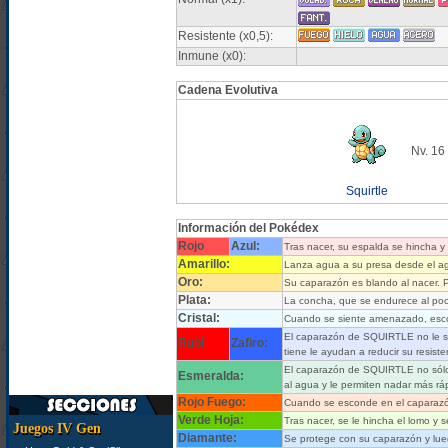
Resistente (x0,5):
Inmune (x0):
Cadena Evolutiva
Nv. 16
Squirtle
Información del Pokédex
Rojo
Azul:
Tras nacer, su espalda se hincha 
Amarillo:
Lanza agua a su presa desde el ag
Oro:
Su caparazón es blando al nacer. P
Plata:
La concha, que se endurece al poco 
Cristal:
Cuando se siente amenazado, escon
El caparazón de SQUIRTLE no le si
Rubí
Zafiro:
tiene le ayudan a reducir su resist
El caparazón de SQUIRTLE no sólo 
Esmeralda:
al agua y le permiten nadar más rá
Rojo Fuego:
Cuando se esconde en el caparazón
Verde Hoja:
Tras nacer, se le hincha el lomo y
Juegos IV Gen
Diamante:
Se protege con su caparazón y lue