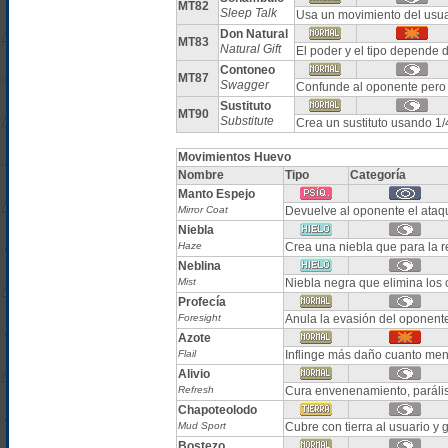
MT82
Sleep Talk
Usa un movimiento del usuar
Don Natural
MT83
Natural Gift
El poder y el tipo depende 
Contoneo
MT87
Swagger
Confunde al oponente per
Sustituto
MT90
Substitute
Crea un sustituto usando 1/
Movimientos Huevo
Nombre
Tipo
Categoría
Manto Espejo
Mirror Coat
Devuelve al oponente el ataqu
Niebla
Haze
Crea una niebla que para la 
Neblina
Mist
Niebla negra que elimina los
Profecía
Foresight
Anula la evasión del oponent
Azote
Flail
Inflinge más daño cuanto men
Alivio
Refresh
Cura envenenamiento, paráli
Chapoteolodo
Mud Sport
Cubre con tierra al usuario y 
Bostezo