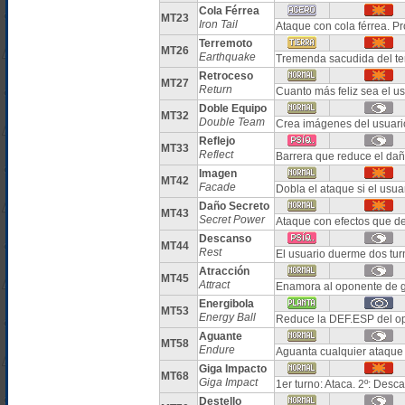
Cola Férrea
MT23
Iron Tail
Ataque con cola férrea. P
Terremoto
MT26
Earthquake
Tremenda sacudida del te
Retroceso
MT27
Return
Cuanto más feliz sea el u
Doble Equipo
MT32
Double Team
Crea imágenes del usuario
Reflejo
MT33
Reflect
Barrera que reduce el daño
Imagen
MT42
Facade
Dobla el ataque si el usua
Daño Secreto
MT43
Secret Power
Ataque con efectos que de
Descanso
MT44
Rest
El usuario duerme dos tur
Atracción
MT45
Attract
Enamora al oponente de g
Energibola
MT53
Energy Ball
Reduce la DEF.ESP del op
Aguante
MT58
Endure
Aguanta cualquier ataque
Giga Impacto
MT68
Giga Impact
1er turno: Ataca. 2º: Desc
Destello