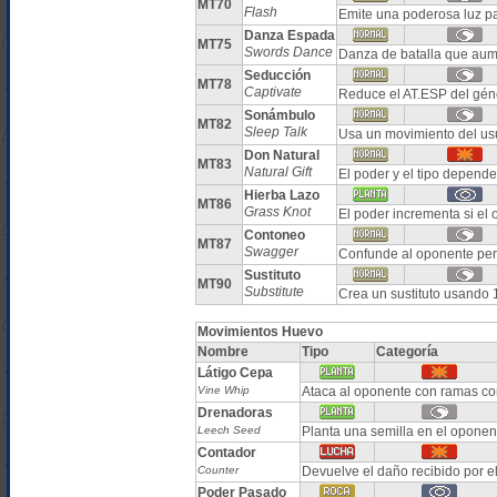
MT70
Flash
Emite una poderosa luz pa
Danza Espada
MT75
Swords Dance
Danza de batalla que aum
Seducción
MT78
Captivate
Reduce el AT.ESP del gén
Sonámbulo
MT82
Sleep Talk
Usa un movimiento del usu
Don Natural
MT83
Natural Gift
El poder y el tipo depend
Hierba Lazo
MT86
Grass Knot
El poder incrementa si el
Contoneo
MT87
Swagger
Confunde al oponente pe
Sustituto
MT90
Substitute
Crea un sustituto usando 
Movimientos Huevo
Nombre
Tipo
Categoría
Látigo Cepa
Vine Whip
Ataca al oponente con ramas con
Drenadoras
Leech Seed
Planta una semilla en el oponen
Contador
Counter
Devuelve el daño recibido por el
Poder Pasado