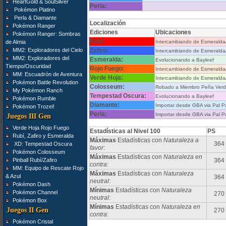
HeartGold & SoulSilver
Perla:
Pokémon Platino
Perla & Diamante
Localización
Pokémon Ranger
Ediciones
Ubicaciones
Pokémon Ranger: Sombras
Rubí:
de Almia
Intercambiando de Esmerald
MM2: Exploradores del Cielo
Zafiro:
Intercambiando de Esmerald
MM2: Exploradores del
Esmeralda:
Evolucionando a Bayleef
Tiempo/Oscuridad
Rojo Fuego:
Intercambiando de Esmerald
MM: Escuadrón de Aventura
Verde Hoja:
Intercambiando de Esmerald
Pokémon Battle Revolution
Colosseum:
Robado a Miembro Peña Verd
My Pokémon Ranch
Tempestad Oscura:
Evolucionando a Bayleef
Pokémon Rumble
Diamante:
Importar desde GBA via Pal P
Pokémon Trozei!
Perla:
Importar desde GBA via Pal P
Juegos III Gen
Verde Hoja Rojo Fuego
Estadísticas al Nivel 100
PS
Rubí, Zafiro y Esmeralda
Máximas
Estadísticas con
Naturaleza a
364
XD: Tempestad Oscura
favor
:
Pokémon Colosseum
Máximas
Estadísticas con
Naturaleza en
Pinball Rubí/Zafiro
364
contra
:
MM: Equipo de Rescate Rojo
Máximas
Estadísticas con
Naturaleza
& Azul
364
neutral
:
Pokémon Dash
Mínimas
Estadísticas con
Naturaleza
Pokémon Channel
270
neutral
:
Pokémon Box
Mínimas
Estadísticas con
Naturaleza en
Juegos II Gen
270
contra
:
Pokémon Cristal