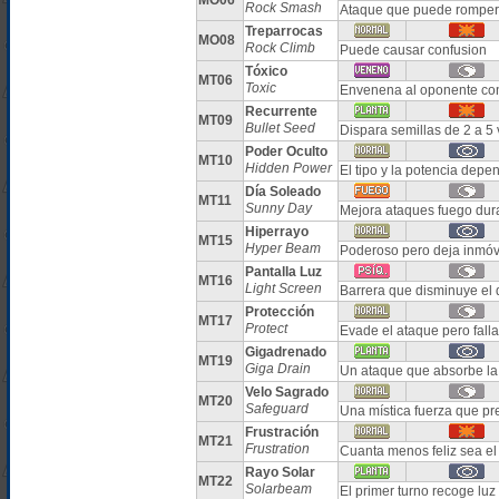
MO06
Rock Smash
Ataque que puede romper 
Treparrocas
MO08
Rock Climb
Puede causar confusion
Tóxico
MT06
Toxic
Envenena al oponente con
Recurrente
MT09
Bullet Seed
Dispara semillas de 2 a 5
Poder Oculto
MT10
Hidden Power
El tipo y la potencia dep
Día Soleado
MT11
Sunny Day
Mejora ataques fuego dura
Hiperrayo
MT15
Hyper Beam
Poderoso pero deja inmóvil
Pantalla Luz
MT16
Light Screen
Barrera que disminuye el 
Protección
MT17
Protect
Evade el ataque pero fall
Gigadrenado
MT19
Giga Drain
Un ataque que absorbe la
Velo Sagrado
MT20
Safeguard
Una mística fuerza que pr
Frustración
MT21
Frustration
Cuanta menos feliz sea el
Rayo Solar
MT22
Solarbeam
El primer turno recoge luz