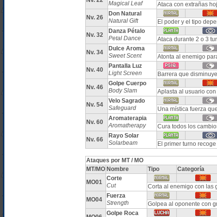
Nv. 22
Magical Leaf
Ataca con extrañas ho
Don Natural
Nv. 26
Natural Gift
El poder y el tipo dep
Danza Pétalo
Nv. 32
Petal Dance
Ataca durante 2 o 3 tu
Dulce Aroma
Nv. 34
Sweet Scent
Atonta al enemigo par
Pantalla Luz
Nv. 40
Light Screen
Barrera que disminuye
Golpe Cuerpo
Nv. 46
Body Slam
Aplasta al usuario con
Velo Sagrado
Nv. 54
Safeguard
Una mística fuerza qu
Aromaterapia
Nv. 60
Aromatherapy
Cura todos los cambio
Rayo Solar
Nv. 66
Solarbeam
El primer turno recoge
Ataques por MT / MO
MT/MO
Nombre
Tipo
Categoría
Corte
MO01
Cut
Corta al enemigo con las 
Fuerza
MO04
Strength
Golpea al oponente con g
Golpe Roca