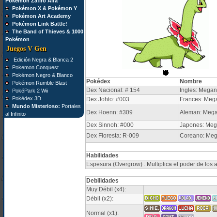
Pokémon Zafiro Alfa
Pokémon X & Pokémon Y
Pokémon Art Academy
Pokémon Link Battle!
The Band of Thieves & 1000
Pokémon
Juegos V Gen
Edición Negra & Blanca 2
Pokemon Conquest
Pokémon Negro & Blanco
Pokédex
Nombre
Pokémon Rumble Blast
Dex Nacional: # 154
Ingles: Mega
PokéPark 2 Wii
Pokédex 3D
Dex Johto: #003
Frances: Meg
Mundo Misterioso:
Portales
Dex Hoenn: #309
Aleman: Mega
al Infinito
Dex Sinnoh: #000
Japones: Me
Dex Floresta: R-009
Coreano: Me
Habilidades
Espesura (Overgrow) : Multiplica el poder de los a
Debilidades
Muy Débil (x4):
Débil (x2):
Normal (x1):