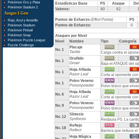
Pokémon Oro y Plata
Estadísticas Base
PS
Ataque
De
Pokémon Stadium 2
Valores:
80
82
Juegos I Gen
Puntos de Esfuerzo
(Effort Points)
PS
Rojo, Azul y Amarillo
Puntos de Esfuerzo:
0
Pokémon Stadium
Pokémon Pinball
Pokémon Snap
Ataques por Nivel
Pokémon Puzzle League
Nivel
Nombre
Tipo
Categoría
Puzzle Challenge
Placaje
Nv. 1
Tackle
Carga contra el opone
Gruñido
Nv. 1
Growl
Baja el ATAQUE del o
Hoja Afilada
Nv. 1
Razor Leaf
Corta al oponente con 
Polvo Veneno
Nv. 1
Poisonpowder
Polvo tóxico que enve
Hoja Afilada
Nv. 6
Razor Leaf
Corta al oponente con 
Polvo Veneno
Nv. 9
Poisonpowder
Polvo tóxico que enve
Síntesis
Nv. 12
Synthesis
Restaura PS. La canti
Reflejo
Nv. 18
Reflect
Barrera que reduce el 
Hoja Mágica