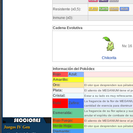
Resistente (x0,5):
Inmune (x0):
Cadena Evolutiva
Nv. 16
Chikorita
Información del Pokédex
Rojo
Azul:
Amarillo:
Oro:
El olor que desprenden sus pétalos
Plata:
El aliento de MEGANIUM tiene el pod
Cristal:
Estar a su lado es muy refrescante
La fragancia de la flor de MEGANI
Rubí
Zafiro:
cantidad de esencia para disminui
La fragancia de su flor aplaca y su
Esmeralda:
anular el espíritu de combate de s
Rojo Fuego:
El aliento de MEGANIUM tiene el pod
Verde Hoja:
El olor que desprenden sus pétalos
Juegos IV Gen
Diamante: