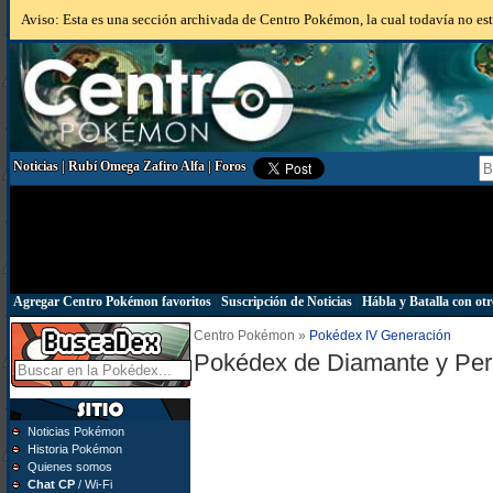
Aviso: Esta es una sección archivada de Centro Pokémon, la cual todavía no está
Noticias
|
Rubí Omega Zafiro Alfa
|
Foros
Agregar Centro Pokémon favoritos
|
Suscripción de Noticias
|
Hábla y Batalla con otr
Centro Pokémon »
Pokédex IV Generación
Pokédex de Diamante y Per
Noticias Pokémon
Historia Pokémon
Quienes somos
Chat CP
/ Wi-Fi