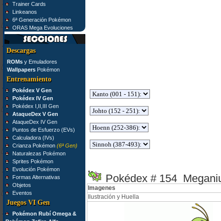
Trainer Cards
Linkeanos
6ª Generación Pokémon
ORAS Mega Evoluciones
Descargas
ROMs
y Emuladores
Wallpapers
Pokémon
Entrenamiento
Pokédex V Gen
Pokédex IV Gen
Pokédex I,II,III Gen
AtaqueDex V Gen
AtaqueDex IV Gen
Puntos de Esfuerzo (EVs)
Calculadora (IVs)
Crianza Pokémon
(6ª Gen)
Naturalezas Pokémon
Sprites Pokémon
Evolución Pokémon
Pokédex # 154 Megani
Formas Alternativas
Objetos
Imagenes
Eventos
Ilustración y Huella
Juegos VI Gen
Pokémon Rubí Omega &