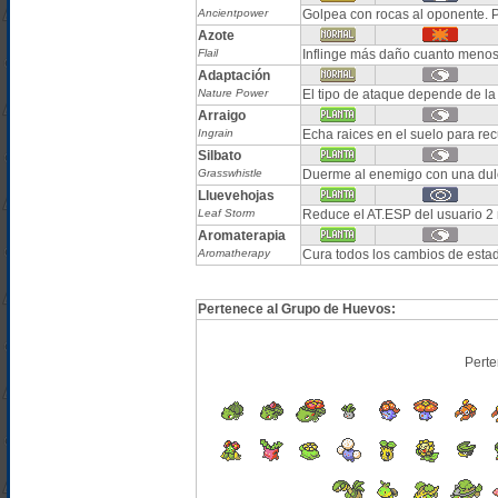
Ancientpower
Golpea con rocas al oponente. Pu
Azote
Flail
Inflinge más daño cuanto menos
Adaptación
Nature Power
El tipo de ataque depende de la 
Arraigo
Ingrain
Echa raices en el suelo para re
Silbato
Grasswhistle
Duerme al enemigo con una dul
Lluevehojas
Leaf Storm
Reduce el AT.ESP del usuario 2 
Aromaterapia
Aromatherapy
Cura todos los cambios de estad
Pertenece al Grupo de Huevos:
Perte