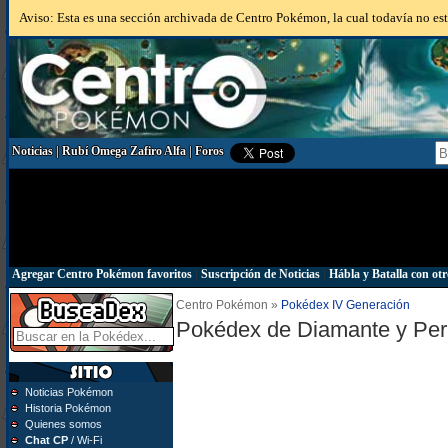
Aviso: Esta es una sección archivada de Centro Pokémon, la cual todavía no está
Noticias
|
Rubí Omega Zafiro Alfa
|
Foros
Agregar Centro Pokémon favoritos
|
Suscripción de Noticias
|
Hábla y Batalla con otr
Centro Pokémon »
Pokédex IV Generación
Pokédex de Diamante y Per
Noticias Pokémon
Historia Pokémon
Quienes somos
Chat CP
/ Wi-Fi