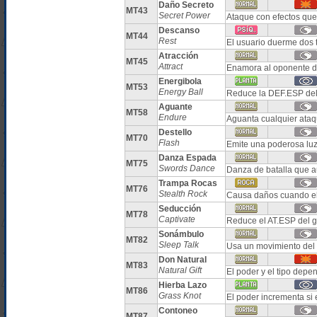
Daño Secreto
MT43
Secret Power
Ataque con efectos que
Descanso
MT44
Rest
El usuario duerme dos 
Atracción
MT45
Attract
Enamora al oponente d
Energibola
MT53
Energy Ball
Reduce la DEF.ESP del
Aguante
MT58
Endure
Aguanta cualquier ata
Destello
MT70
Flash
Emite una poderosa luz 
Danza Espada
MT75
Swords Dance
Danza de batalla que 
Trampa Rocas
MT76
Stealth Rock
Causa daños cuando e
Seducción
MT78
Captivate
Reduce el AT.ESP del g
Sonámbulo
MT82
Sleep Talk
Usa un movimiento del 
Don Natural
MT83
Natural Gift
El poder y el tipo depe
Hierba Lazo
MT86
Grass Knot
El poder incrementa si
Contoneo
MT87