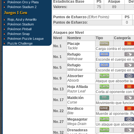
Estadísticas Base
PS
Ataque
De
Pokémon Oro y Plata
Valores:
75
89
Pokémon Stadium 2
Juegos I Gen
Puntos de Esfuerzo
(Effort Points)
PS
Rojo, Azul y Amarillo
Puntos de Esfuerzo:
0
Pokémon Stadium
Pokémon Pinball
Ataques por Nivel
Pokémon Snap
Nivel
Nombre
Tipo
Categoría
Pokémon Puzzle League
Puzzle Challenge
Placaje
Nv. 1
Tackle
Carga contra el oponen
Refugio
Nv. 1
Withdraw
Esconde el cuerpo en s
Refugio
Nv. 5
Withdraw
Esconde el cuerpo en s
Absorber
Nv. 9
Absorb
Ataque que absorbe la 
Hoja Afilada
Nv. 13
Razor Leaf
Corta al oponente con h
Maldición
Nv. 17
Curse
Movimiento que funcion
Mordisco
Nv. 22
Bite
Muerde al oponente. P
Megaagotar
Nv. 27
Mega Drain
Un ataque que absorbe
Drenadoras
Nv. 32