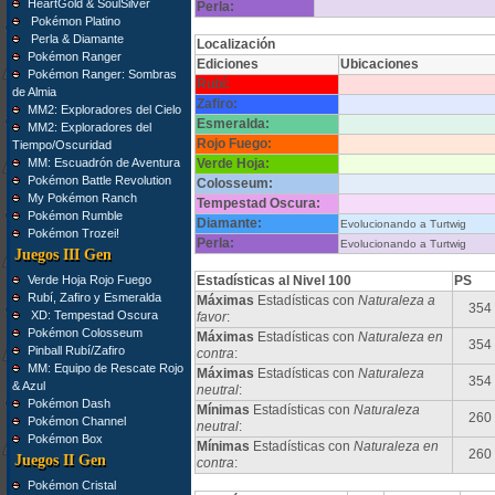
HeartGold & SoulSilver
Perla:
Pokémon Platino
Perla & Diamante
Localización
Pokémon Ranger
Ediciones
Ubicaciones
Pokémon Ranger: Sombras
Rubí:
de Almia
Zafiro:
MM2: Exploradores del Cielo
Esmeralda:
MM2: Exploradores del
Rojo Fuego:
Tiempo/Oscuridad
MM: Escuadrón de Aventura
Verde Hoja:
Pokémon Battle Revolution
Colosseum:
My Pokémon Ranch
Tempestad Oscura:
Pokémon Rumble
Diamante:
Evolucionando a Turtwig
Pokémon Trozei!
Perla:
Evolucionando a Turtwig
Juegos III Gen
Verde Hoja Rojo Fuego
Estadísticas al Nivel 100
PS
Rubí, Zafiro y Esmeralda
Máximas
Estadísticas con
Naturaleza a
354
XD: Tempestad Oscura
favor
:
Pokémon Colosseum
Máximas
Estadísticas con
Naturaleza en
354
Pinball Rubí/Zafiro
contra
:
MM: Equipo de Rescate Rojo
Máximas
Estadísticas con
Naturaleza
354
& Azul
neutral
:
Pokémon Dash
Mínimas
Estadísticas con
Naturaleza
260
Pokémon Channel
neutral
:
Pokémon Box
Mínimas
Estadísticas con
Naturaleza en
260
Juegos II Gen
contra
:
Pokémon Cristal