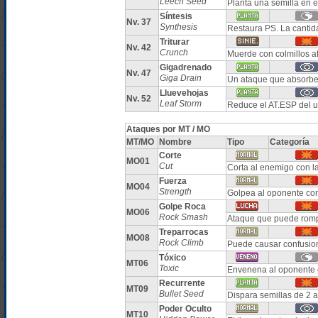
Leech Seed
Planta una semilla en 
Síntesis
Nv. 37
Synthesis
Restaura PS. La cantid
Triturar
Nv. 42
Crunch
Muerde con colmillos a
Gigadrenado
Nv. 47
Giga Drain
Un ataque que absorbe 
Lluevehojas
Nv. 52
Leaf Storm
Reduce el AT.ESP del u
Ataques por MT / MO
MT/MO
Nombre
Tipo
Categoría
Corte
MO01
Cut
Corta al enemigo con l
Fuerza
MO04
Strength
Golpea al oponente co
Golpe Roca
MO06
Rock Smash
Ataque que puede romp
Treparrocas
MO08
Rock Climb
Puede causar confusio
Tóxico
MT06
Toxic
Envenena al oponente 
Recurrente
MT09
Bullet Seed
Dispara semillas de 2 a
Poder Oculto
MT10