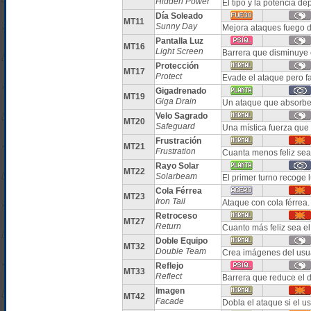
Hidden Power
El tipo y la potencia 
Día Soleado
MT11
Sunny Day
Mejora ataques fuego d
Pantalla Luz
MT16
Light Screen
Barrera que disminuye 
Protección
MT17
Protect
Evade el ataque pero fa
Gigadrenado
MT19
Giga Drain
Un ataque que absorbe 
Velo Sagrado
MT20
Safeguard
Una mística fuerza que
Frustración
MT21
Frustration
Cuanta menos feliz sea 
Rayo Solar
MT22
Solarbeam
El primer turno recoge 
Cola Férrea
MT23
Iron Tail
Ataque con cola férrea
Retroceso
MT27
Return
Cuanto más feliz sea e
Doble Equipo
MT32
Double Team
Crea imágenes del usua
Reflejo
MT33
Reflect
Barrera que reduce el d
Imagen
MT42
Facade
Dobla el ataque si el u