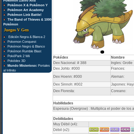
Pokémon Zafiro Alfa
Pokémon X & Pokémon Y
Pokémon Art Academy
Pokémon Link Battle!
The Band of Thieves & 1000
Pokémon
Juegos V Gen
Edición Negra & Blanca 2
Pokemon Conquest
Pokémon Negro & Blanco
Pokémon Rumble Blast
PokéPark 2 Wii
Pokédex
Nombre
Pokédex 3D
Dex Nacional: # 388
Ingles: Grotle
Mundo Misterioso:
Portales
Dex Johto: #000
Frances:
al Infinito
Dex Hoenn: #000
Aleman:
Dex Sinnoh: #002
Japones: Hay
Dex Floresta:
Coreano:
Habilidades
Espesura (Overgrow) : Multiplica el poder de los a
Debilidades
Muy Débil (x4):
Débil (x2):