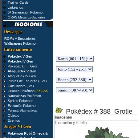
Trainer Cards
Linkeanos
6ª Generación Pokémon
ORAS Mega Evoluciones
Descargas
ROMs
y Emuladores
Wallpapers
Pokémon
Entrenamiento
Pokédex V Gen
Pokédex IV Gen
Pokédex I,II,III Gen
AtaqueDex V Gen
AtaqueDex IV Gen
Puntos de Esfuerzo (EVs)
Calculadora (IVs)
Crianza Pokémon
(6ª Gen)
Naturalezas Pokémon
Sprites Pokémon
Evolución Pokémon
Pokédex # 388 Grotle
Formas Alternativas
Objetos
Imagenes
Eventos
Ilustración y Huella
Juegos VI Gen
Pokémon Rubí Omega &