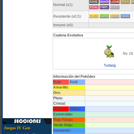
Normal (x1):
Resistente (x0,5):
Inmune (x0):
Cadena Evolutiva
Nv. 18
Turtwig
Información del Pokédex
Rojo
Azul:
Amarillo:
Oro:
Plata:
Cristal:
Rubí
Zafiro:
Esmeralda:
Rojo Fuego:
Verde Hoja:
Juegos IV Gen
Diamante: