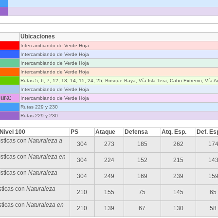
Ubicaciones
Intercambiando de Verde Hoja
Intercambiando de Verde Hoja
Intercambiando de Verde Hoja
Intercambiando de Verde Hoja
Rutas 5, 6, 7, 12, 13, 14, 15, 24, 25, Bosque Baya, Vía Isla Tera, Cabo Extremo, Vía A
Intercambiando de Verde Hoja
ura:
Intercambiando de Verde Hoja
Rutas 229 y 230
Rutas 229 y 230
 Nivel 100
PS
Ataque
Defensa
Atq. Esp.
Def. Es
sticas con
Naturaleza a
304
273
185
262
17
sticas con
Naturaleza en
304
224
152
215
14
ísticas con
Naturaleza
304
249
169
239
15
sticas con
Naturaleza
210
155
75
145
65
sticas con
Naturaleza en
210
139
67
130
58