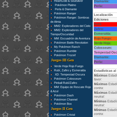
HeartGold & SoulSilver
Diamante:
Pokémon Platino
Perla:
Perla & Diamante
Pokémon Ranger
Localización
Pokémon Ranger: Sombras
Ediciones
de Almia
Rubí:
MM2: Exploradores del Cielo
Zafiro:
MM2: Exploradores del
Esmeralda:
Tiempo/Oscuridad
Rojo Fuego:
MM: Escuadrón de Aventura
Pokémon Battle Revolution
Verde Hoja:
My Pokémon Ranch
Colosseum:
Pokémon Rumble
Tempestad Osc
Pokémon Trozei!
Diamante:
Juegos III Gen
Perla:
Verde Hoja Rojo Fuego
Rubí, Zafiro y Esmeralda
Estadísticas al
XD: Tempestad Oscura
Máximas
Estadí
Pokémon Colosseum
favor
:
Pinball Rubí/Zafiro
Máximas
Estadí
MM: Equipo de Rescate Rojo
contra
:
& Azul
Máximas
Estad
Pokémon Dash
neutral
:
Pokémon Channel
Mínimas
Estadí
Pokémon Box
neutral
:
Juegos II Gen
Mínimas
Estadí
contra
:
Pokémon Cristal