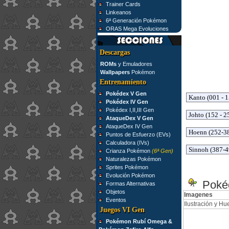
Trainer Cards
Linkeanos
6ª Generación Pokémon
ORAS Mega Evoluciones
Descargas
ROMs
y Emuladores
Wallpapers
Pokémon
Entrenamiento
Pokédex V Gen
Pokédex IV Gen
Pokédex I,II,III Gen
AtaqueDex V Gen
AtaqueDex IV Gen
Puntos de Esfuerzo (EVs)
Calculadora (IVs)
Crianza Pokémon
(6ª Gen)
Naturalezas Pokémon
Sprites Pokémon
Evolución Pokémon
Pokéd
Formas Alternativas
Objetos
Imagenes
Eventos
Ilustración y Hue
Juegos VI Gen
Pokémon Rubí Omega &