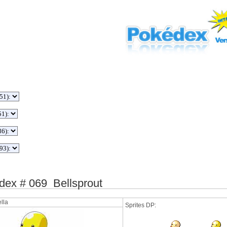
ex # 069 Bellsprout
lla
Sprites DP: