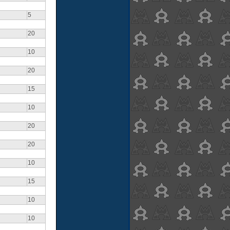
5
20
10
20
15
10
20
20
10
15
10
10