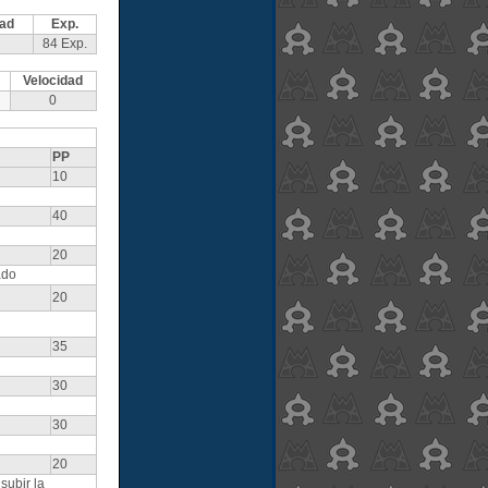
dad
Exp.
84 Exp.
Velocidad
0
PP
10
40
20
ado
20
35
30
30
20
subir la