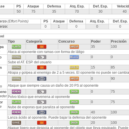
ase
PS
Ataque
Defensa
Atq. Esp.
Def. Esp.
Veloci
50
75
35
70
30
40
erzo
(Effort Points)
PS
Ataque
Defensa
Atq. Esp.
Def. Esp.
erzo:
0
1
0
0
0
vel
Tipo
Categoría
Concurso
Poder
Precisión
35
100
epa
p
Ataca al oponente con ramas con forma de látigo
0
0
o
Sube el AT. ESP. del usuario
15
85
n
Atrapa y golpea al enemigo de 2 a 5 veces. El oponente no puede ser cambi
0
90
Ataque que siempre causa un daño de 20 PS al oponente
m
0
75
neno
wder
Polvo tóxico que envenena al oponente
0
75
or
e
Nube de esporas que paraliza al oponente
40
100
Lanza ácido al oponente. Puede bajar la defensa del oponente
20
100
Ataque ligero que despoja al oponente del objeto que lleva equipado. Puede 