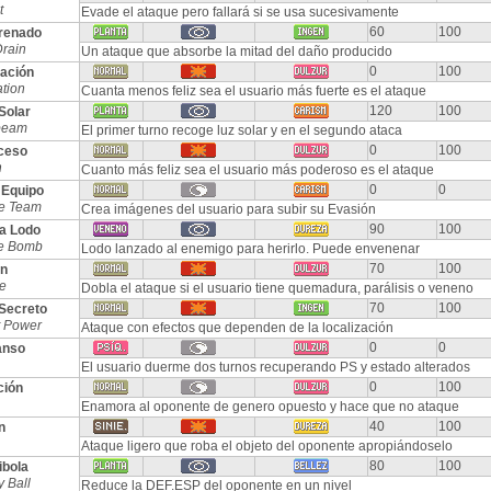
t
Evade el ataque pero fallará si se usa sucesivamente
60
100
renado
rain
Un ataque que absorbe la mitad del daño producido
0
100
ración
ation
Cuanta menos feliz sea el usuario más fuerte es el ataque
120
100
Solar
beam
El primer turno recoge luz solar y en el segundo ataca
0
100
ceso
n
Cuanto más feliz sea el usuario más poderoso es el ataque
0
0
 Equipo
e Team
Crea imágenes del usuario para subir su Evasión
90
100
a Lodo
e Bomb
Lodo lanzado al enemigo para herirlo. Puede envenenar
70
100
n
e
Dobla el ataque si el usuario tiene quemadura, parálisis o veneno
70
100
Secreto
t Power
Ataque con efectos que dependen de la localización
0
0
anso
El usuario duerme dos turnos recuperando PS y estado alterados
0
100
ción
Enamora al oponente de genero opuesto y hace que no ataque
40
100
n
Ataque ligero que roba el objeto del oponente apropiándoselo
80
100
ibola
 Ball
Reduce la DEF.ESP del oponente en un nivel