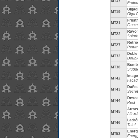
MT17
Protec
Gigad
MT19
Giga D
Frust
MT21
Frustr
Rayo 
MT22
Solar
Retro
MT27
Retur
Doble
MT32
Doubl
Bomb
MT36
Sludg
Image
MT42
Facad
Daño 
MT43
Secre
Desc
MT44
Rest
Atrac
MT45
Attract
Ladró
MT46
Thief
Energ
MT53
Energy