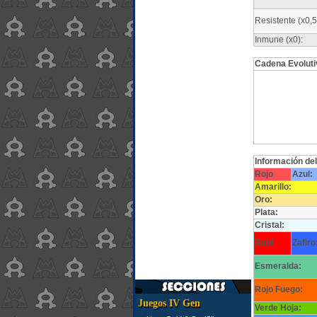
Resistente (x0,5
Inmune (x0):
Cadena Evoluti
Información de
Rojo
Azul:
Amarillo:
Oro:
Plata:
Cristal:
Rubí
Zafiro
Esmeralda:
Rojo Fuego:
Juegos IV Gen
Verde Hoja: