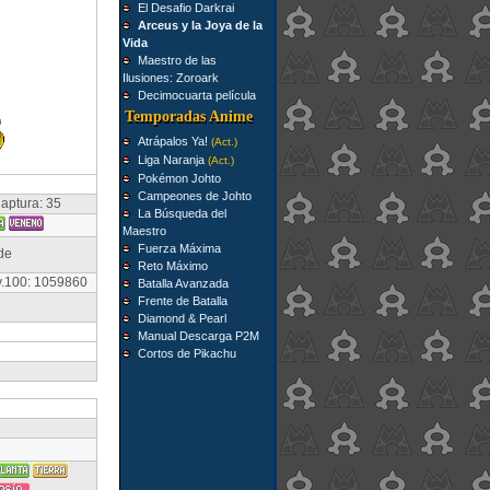
El Desafio Darkrai
Arceus y la Joya de la
Vida
Maestro de las
Ilusiones: Zoroark
Decimocuarta película
Temporadas Anime
Atrápalos Ya!
(Act.)
Liga Naranja
(Act.)
Pokémon Johto
Campeones de Johto
aptura: 35
La Búsqueda del
Maestro
Fuerza Máxima
de
Reto Máximo
v.100: 1059860
Batalla Avanzada
Frente de Batalla
Diamond & Pearl
Manual Descarga P2M
Cortos de Pikachu