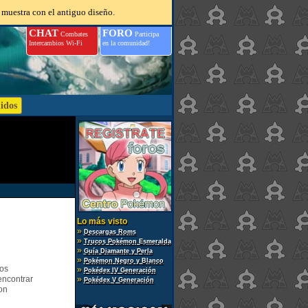
 muestra con el antiguo diseño.
CHAT
FORO
Combates
Participa
Intercambios Wi-Fi
en la comunidad!
Lo más visto
»
Descargas Roms
»
Trucos Pokémon Esmeralda
»
Guía Diamante y Perla
»
Pokémon Negro y Blanco
gos
»
Pokédex IV Generación
encontrar
»
Pokédex V Generación
on