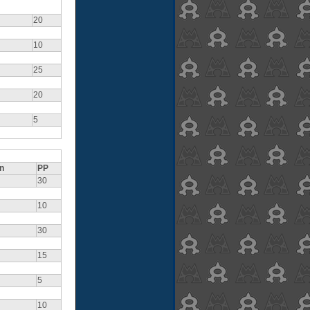
20
10
25
20
5
n
PP
30
10
30
15
5
10