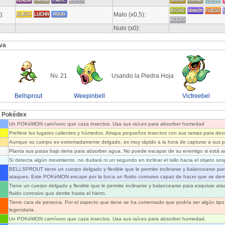
):
Malo (x0,5):
Nulo (x0):
va
Nv. 21
Usando la Piedra Hoja
Bellsprout
Weepinbell
Victreebel
l Pokédex
Un POKéMON carnívoro que caza insectos. Usa sus raíces para absorber humedad
Prefiere los lugares calientes y húmedos. Atrapa pequeños insectos con sus ramas para devo
Aunque su cuerpo es extremadamente delgado, es muy rápido a la hora de capturar a sus p
Planta sus patas bajo tierra para absorber agua. No puede escapar de su enemigo si está a
Si detecta algún movimiento, no dudará ni un segundo en inclinar el tallo hacia el objeto so
BELLSPROUT tiene un cuerpo delgado y flexible que le permite inclinarse y balancearse par
:
ataques. Este POKéMON escupe por la boca un fluido corrosivo capaz de hacer que se derrit
Tiene un cuerpo delgado y flexible que le permite inclinarse y balancearse para esquivar at
fluido corrosivo que derrite hasta el hierro.
Tiene cara de persona. Por el aspecto que tiene se ha comentado que podría ser algún tip
legendaria.
Un POKéMON carnívoro que caza insectos. Usa sus raíces para absorber humedad.