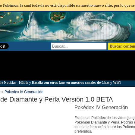
o Pokémon, la cual todavía no está disponible en nuestro nuevo sitio, por lo que se
de Noticias
|
Hábla y Batalla con otros fans en nuestros canales de Chat y WiFi
n »
Pokédex IV Generación
de Diamante y Perla Versión 1.0 BETA
Pokédex IV Generación
Este es el Pokédex de los video jue
Pokémon Diamante y Perla. Podrás 
toda la información sobre tus Pokém
preferidos.