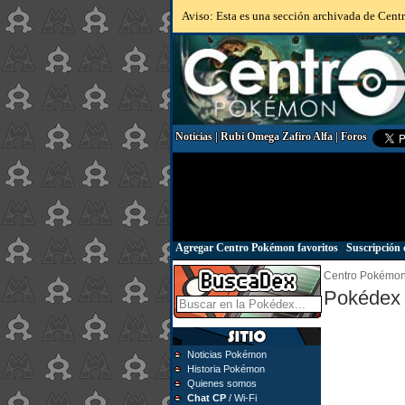
Aviso: Esta es una sección archivada de Centr
Noticias
|
Rubí Omega Zafiro Alfa
|
Foros
Agregar Centro Pokémon favoritos
|
Suscripción 
Centro Pokémo
Pokédex 
Noticias Pokémon
Historia Pokémon
Quienes somos
Chat CP
/ Wi-Fi