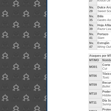
27
Knock Off
Nv.
Dulce Ar
29
Sweet Sc
Nv.
Bilis
35
Gastro Ac
Nv.
Hoja Afil
39
Razor Lea
Nv.
Portazo
41
Slam
Nv.
Estrujón
47
Wring Out
Ataques por MT
MT/MO
Nomb
Corte
MO01
Cut
Tóxic
MT06
Toxic
Recur
MT09
Bullet
Poder
MT10
Hidde
Día S
MT11
Sunny
Prote