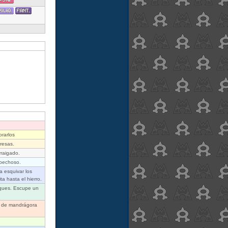
rarlos
resas.
rraigado.
spechoso.
a esquivar los
a hasta el hierro.
aques. Escupe un
o de mandrágora