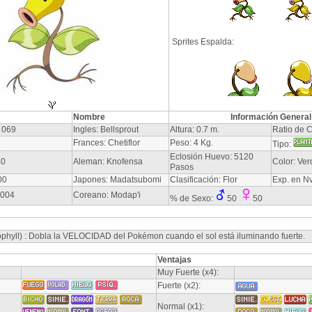
Sprites Espalda:
Nombre
Información General
 069
Ingles: Bellsprout
Altura: 0.7 m.
Ratio de C
4
Frances: Chetiflor
Peso: 4 Kg.
Tipo:
Eclosión Huevo: 5120
50
Aleman: Knofensa
Color: Ver
Pasos
00
Japones: Madatsubomi
Clasificación: Flor
Exp. en N
-004
Coreano: Modap'i
% de Sexo:
50
50
rophyll) : Dobla la VELOCIDAD del Pokémon cuando el sol está iluminando fuerte.
Ventajas
Muy Fuerte (x4):
Fuerte (x2):
Normal (x1):