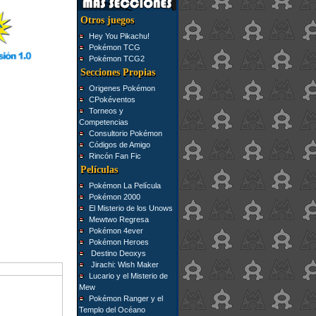
Otros juegos
Hey You Pikachu!
Pokémon TCG
Pokémon TCG2
Secciones Propias
Origenes Pokémon
CPokéventos
Torneos y
Competencias
Consultorio Pokémon
Códigos de Amigo
Rincón Fan Fic
Películas
Pokémon La Película
Pokémon 2000
El Misterio de los Unows
Mewtwo Regresa
Pokémon 4ever
Pokémon Heroes
Destino Deoxys
Jirachi: Wish Maker
Lucario y el Misterio de
Mew
Pokémon Ranger y el
Templo del Océano