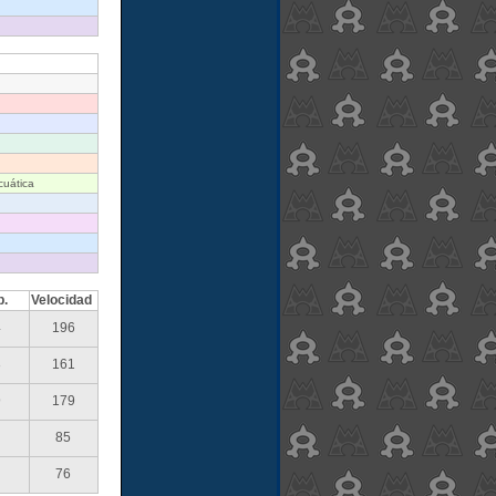
cuática
p.
Velocidad
4
196
3
161
9
179
85
76