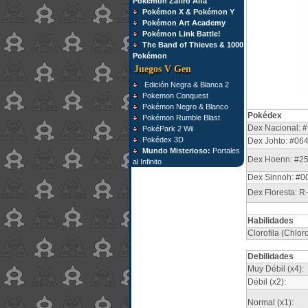
Pokémon Zafiro Alfa
Pokémon X & Pokémon Y
Pokémon Art Academy
Pokémon Link Battle!
The Band of Thieves & 1000
Pokémon
Juegos V Gen
Edición Negra & Blanca 2
Pokemon Conquest
Pokémon Negro & Blanco
Pokédex
Pokémon Rumble Blast
Dex Nacional: #
PokéPark 2 Wii
Pokédex 3D
Dex Johto: #06
Mundo Misterioso:
Portales
Dex Hoenn: #2
al Infinito
Dex Sinnoh: #0
Dex Floresta: R
Habilidades
Clorofila (Chlo
Debilidades
Muy Débil (x4):
Débil (x2):
Normal (x1):