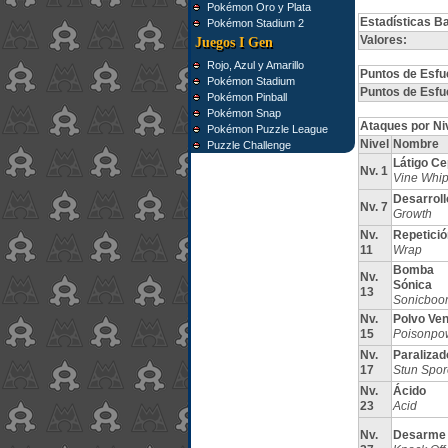
Pokémon Oro y Plata
Estadísticas B
Pokémon Stadium 2
Valores:
Juegos I Gen
Rojo, Azul y Amarillo
Puntos de Esfu
Pokémon Stadium
Puntos de Esfu
Pokémon Pinball
Pokémon Snap
Ataques por Ni
Pokémon Puzzle League
Nivel
Nombre
Puzzle Challenge
Látigo C
Nv. 1
Vine Whi
Desarroll
Nv. 7
Growth
Nv.
Repetició
11
Wrap
Bomba
Nv.
Sónica
13
Sonicboo
Nv.
Polvo Ve
15
Poisonpo
Nv.
Paralizad
17
Stun Spor
Nv.
Ácido
23
Acid
Nv.
Desarme