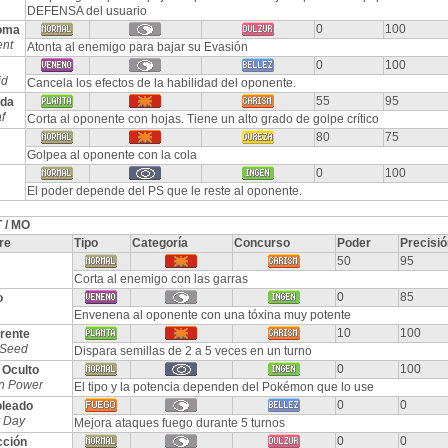
DEFENSA del usuario
0
100
oma
ent
Atonta al enemigo para bajar su Evasión
0
100
id
Cancela los efectos de la habilidad del oponente.
55
95
ada
f
Corta al oponente con hojas. Tiene un alto grado de golpe crítico
80
75
Golpea al oponente con la cola
0
100
El poder depende del PS que le reste al oponente.
 / MO
re
Tipo
Categoría
Concurso
Poder
Precisió
50
95
Corta al enemigo con las garras
0
85
o
Envenena al oponente con una tóxina muy potente
10
100
rente
 Seed
Dispara semillas de 2 a 5 veces en un turno
0
100
 Oculto
n Power
El tipo y la potencia dependen del Pokémon que lo use
0
0
oleado
 Day
Mejora ataques fuego durante 5 turnos
0
0
cción