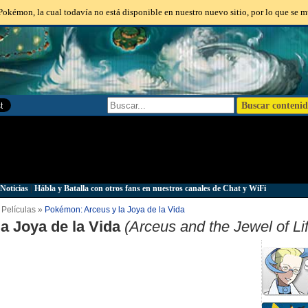
okémon, la cual todavía no está disponible en nuestro nuevo sitio, por lo que se m
Noticias
|
Hábla y Batalla con otros fans en nuestros canales de Chat y WiFi
Películas »
Pokémon: Arceus y la Joya de la Vida
la Joya de la Vida
(Arceus and the Jewel of Lif