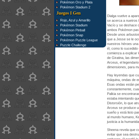
Pokémon Oro y Plata
Pokémon Stadium 2
Juegos I Gen
Dialga vuelve a apare
Rojo, Azul y Amarillo
se acerca a nuetros 
Pokémon Stadium
Vacío y se deshace d
ambos Pokémon para a
Pokémon Pinball
Desde unos arbustos 
Pokémon Snap
que a Jesse se le oc
Pokémon Puzzle League
nuestros héroes una 
Puzzle Challenge
él, como lo sucedido 
comienza a explicar l
de Giratina, las dime
Arceus, el legendari
dimensiones, para m
Hay leyendas que cue
máquina, ondas de en
Esas ondas están per
constantemente, cua
Palkia se encontrara
estaba intentando que
Distorsión, lo que at
Arceus se produce un
sueño y está listo pa
al mundo humano, Kev
justicia a la humanid
Sheena revela que cu
evitar que sea destru