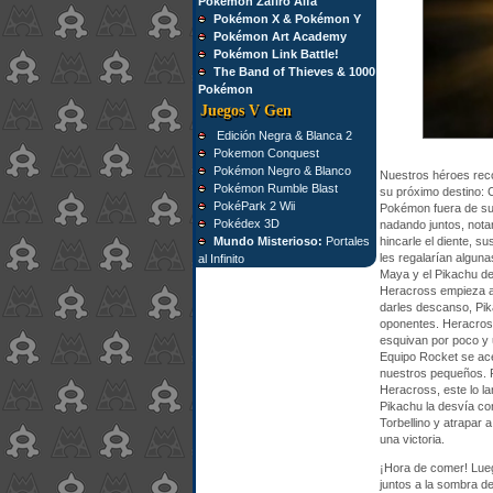
Pokémon Zafiro Alfa
Pokémon X & Pokémon Y
Pokémon Art Academy
Pokémon Link Battle!
The Band of Thieves & 1000
Pokémon
Juegos V Gen
Edición Negra & Blanca 2
Pokemon Conquest
Pokémon Negro & Blanco
Nuestros héroes recor
Pokémon Rumble Blast
su próximo destino: 
PokéPark 2 Wii
Pokémon fuera de sus
Pokédex 3D
nadando juntos, nota
Mundo Misterioso:
Portales
hincarle el diente, s
les regalarían alguna
al Infinito
Maya y el Pikachu de
Heracross empieza a
darles descanso, Pika
oponentes. Heracross
esquivan por poco y u
Equipo Rocket se acer
nuestros pequeños. P
Heracross, este lo la
Pikachu la desvía co
Torbellino y atrapar
una victoria.
¡Hora de comer! Lue
juntos a la sombra de