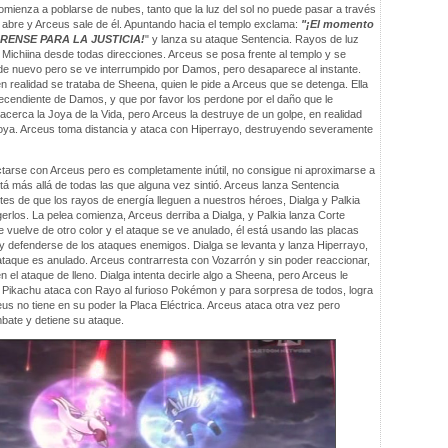
omienza a poblarse de nubes, tanto que la luz del sol no puede pasar a través
e abre y Arceus sale de él. Apuntando hacia el templo exclama:
"¡El momento
ÁRENSE PARA LA JUSTICIA!
" y lanza su ataque Sentencia. Rayos de luz
 Michiina desde todas direcciones. Arceus se posa frente al templo y se
de nuevo pero se ve interrumpido por Damos, pero desaparece al instante.
en realidad se trataba de Sheena, quien le pide a Arceus que se detenga. Ella
decendiente de Damos, y que por favor los perdone por el daño que le
cerca la Joya de la Vida, pero Arceus la destruye de un golpe, en realidad
oya. Arceus toma distancia y ataca con Hiperrayo, destruyendo severamente
tarse con Arceus pero es completamente inútil, no consigue ni aproximarse a
tá más allá de todas las que alguna vez sintió. Arceus lanza Sentencia
es de que los rayos de energía lleguen a nuestros héroes, Dialga y Palkia
rlos. La pelea comienza, Arceus derriba a Dialga, y Palkia lanza Corte
 vuelve de otro color y el ataque se ve anulado, él está usando las placas
 y defenderse de los ataques enemigos. Dialga se levanta y lanza Hiperrayo,
taque es anulado. Arceus contrarresta con Vozarrón y sin poder reaccionar,
n el ataque de lleno. Dialga intenta decirle algo a Sheena, pero Arceus le
 Pikachu ataca con Rayo al furioso Pokémon y para sorpresa de todos, logra
us no tiene en su poder la Placa Eléctrica. Arceus ataca otra vez pero
mbate y detiene su ataque.