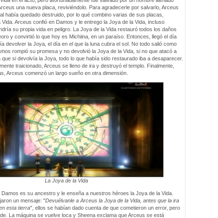
a vida en el acto, pero afortunadamente fue salvado por un hombre llamado
Arceus una nueva placa, reviviéndolo. Para agradecerle por salvarlo, Arceus
tal había quedado destruido, por lo qué combino varias de sus placas,
 Vida. Arceus confió en Damos y le entrego la Joya de la Vida, incluso
ría su propia vida en peligro. La Joya de la Vida restauró todos los daños
ro y convirtió lo que hoy es Michiina, en un paraíso. Entonces, llegó el día
 devolver la Joya, el día en el que la luna cubra el sol. No todo salió como
os rompió su promesa y no devolvió la Joya de la Vida, si no que atacó a
que si devolvía la Joya, todo lo que había sido restaurado iba a desaparecer.
ente traicionado, Arceus se lleno de ira y destruyó el templo. Finalmente,
as, Arceus comenzó un largo sueño en otra dimensión.
La Joya de la Vida
amos es su ancestro y le enseña a nuestros héroes la Joya de la Vida.
jaron un mensaje: "
Devuélvanle a Arceus la Joya de la Vida, antes que la ira
n esta tierra
", ellos se habían dado cuenta de que cometieron un error, pero
rde. La máquina se vuelve loca y Sheena exclama que Arceus se está