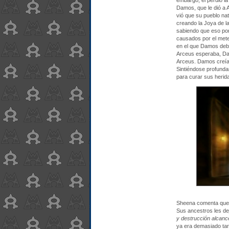
embargo, él perdió l
Damos, que le dió a 
vió que su pueblo na
creando la Joya de la
sabiendo que eso pond
causados por el meteo
en el que Damos debía
Arceus esperaba, Dam
Arceus. Damos creía 
Sintiéndose profundam
para curar sus herid
Sheena comenta que D
Sus ancestros les de
y destrucción alcance
ya era demasiado ta