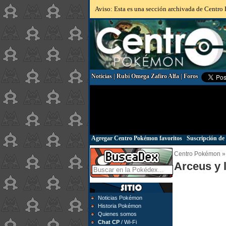
Aviso: Esta es una sección archivada de Centro P
Noticias
|
Rubí Omega Zafiro Alfa
|
Foros
Agregar Centro Pokémon favoritos
|
Suscripción de 
Centro Pokémon » 
Arceus y 
Noticias Pokémon
Historia Pokémon
Quienes somos
Chat CP
/ Wi-Fi