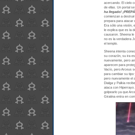
acercando. El cielo c
de ellas. Un portal s
ha llegado! ¡PREP
comienzan a destruir
prepara para atacar 
Era sólo una visión, 
le explica que es la 
causaron. Sheena le a
no es la verdadera J
el templo.
Sheena intenta conec
su corazón, su ira es
nuevamente, pero ant
aparecen para protege
Vacío, pero Arceus se
para cambiar su tipo
pero nuevamente el a
Dialga y Palkia recibe
ataca con Hiperrayo.
golpearlo ya que Arce
Giratina entra en co