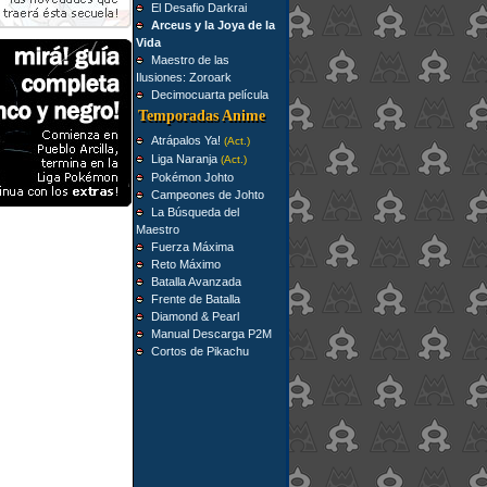
El Desafio Darkrai
Arceus y la Joya de la
Vida
Maestro de las
Ilusiones: Zoroark
Decimocuarta película
Temporadas Anime
Atrápalos Ya!
(Act.)
Liga Naranja
(Act.)
Pokémon Johto
Campeones de Johto
La Búsqueda del
Maestro
Fuerza Máxima
Reto Máximo
Batalla Avanzada
Frente de Batalla
Diamond & Pearl
Manual Descarga P2M
Cortos de Pikachu