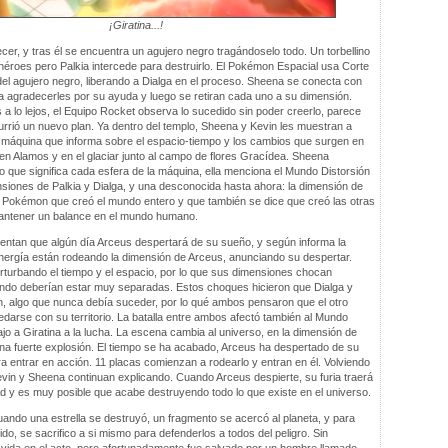
¡Giratina...!
cer, y tras él se encuentra un agujero negro tragándoselo todo. Un torbellino
héroes pero Palkia intercede para destruirlo. El Pokémon Espacial usa Corte
el agujero negro, liberando a Dialga en el proceso. Sheena se conecta con
gradecerles por su ayuda y luego se retiran cada uno a su dimensión.
a lo lejos, el Equipo Rocket observa lo sucedido sin poder creerlo, parece
urrió un nuevo plan. Ya dentro del templo, Sheena y Kevin les muestran a
máquina que informa sobre el espacio-tiempo y los cambios que surgen en
en Alamos y en el glaciar junto al campo de flores Gracídea. Sheena
o que significa cada esfera de la máquina, ella menciona el Mundo Distorsión
nsiones de Palkia y Dialga, y una desconocida hasta ahora: la dimensión de
o Pokémon que creó el mundo entero y que también se dice que creó las otras
antener un balance en el mundo humano.
ntan que algún día Arceus despertará de su sueño, y según informa la
ergía están rodeando la dimensión de Arceus, anunciando su despertar.
turbando el tiempo y el espacio, por lo que sus dimensiones chocan
ndo deberían estar muy separadas. Estos choques hicieron que Dialga y
n, algo que nunca debía suceder, por lo qué ambos pensaron que el otro
darse con su territorio. La batalla entre ambos afectó también al Mundo
rajo a Giratina a la lucha. La escena cambia al universo, en la dimensión de
a fuerte explosión. El tiempo se ha acabado, Arceus ha despertado de su
ra entrar en acción. 11 placas comienzan a rodearlo y entran en él. Volviendo
in y Sheena continuan explicando. Cuando Arceus despierte, su furia traerá
ad y es muy posible que acabe destruyendo todo lo que existe en el universo.
ando una estrella se destruyó, un fragmento se acercó al planeta, y para
ido, se sacrifico a si mismo para defenderlos a todos del peligro. Sin