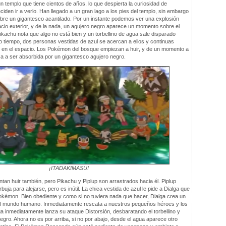
 templo que tiene cientos de años, lo que despierta la curiosidad de
iden ir a verlo. Han llegado a un gran lago a los pies del templo, sin embargo
bre un gigantesco acantilado. Por un instante podemos ver una explosión
acio exterior, y de la nada, un agujero negro aparece un momento sobre el
kachu nota que algo no está bien y un torbellino de agua sale disparado
mo tiempo, dos personas vestidas de azul se acercan a ellos y continuas
 en el espacio. Los Pokémon del bosque empiezan a huir, y de un momento a
za a ser absorbida por un gigantesco agujero negro.
¡ITADAKIMASU!
tan huir también, pero Pikachu y Piplup son arrastrados hacia él. Piplup
uja para alejarse, pero es inútil. La chica vestida de azul le pide a Dialga que
kémon. Bien obediente y como si no tuviera nada que hacer, Dialga crea un
el mundo humano. Inmediatamente rescata a nuestros pequeños héroes y los
alga inmediatamente lanza su ataque Distorsión, desbaratando el torbellino y
egro. Ahora no es por arriba, si no por abajo, desde el agua aparece otro