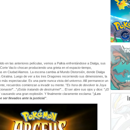
do en las anteriores películas, vemos a Palkia enfrentándose a Dialga, sus
 Corte Vacío chocan produciendo una grieta en el espacio-tiempo,
s en Ciudad Alamos. La escena cambia al Mundo Distorsión, donde Dialga
a Giratina. Luego de ver a los tres Dragones recorriendo sus dimensiones, la
 más espectacular. Es una parte nunca vista del universo. Allí permanece un
ente, recuerdos comienzan a invadir su mente. "
Es hora de devolver la Joya
cionaste!
"..."
¡Estás tratando de destruirme!
"... El ser abre sus ojos y dice: "
¡El
" causando una gran explosión. Y finalmente claramente exclama: "
¡Los
ser llevados ante la justicia!
".