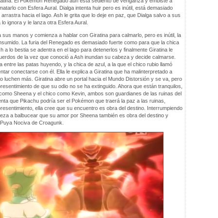
Giratina. El Pokémon Renegado aún está sediento de venganza y embiste a
matarlo con Esfera Aural. Dialga intenta huir pero es inútil, está demasiado
arrastra hacia el lago. Ash le grita que lo deje en paz, que Dialga salvo a sus
lo ignora y le lanza otra Esfera Aural.
a sus manos y comienza a hablar con Giratina para calmarlo, pero es inútil, la
nsumido. La furia del Renegado es demasiado fuerte como para que la chica
h a lo bestia se adentra en el lago para detenerlos y finalmente Giratina le
uerdos de la vez que conoció a Ash inundan su cabeza y decide calmarse.
a entre las patas huyendo, y la chica de azul, a la que el chico rubio llamó
ntar conectarse con él. Ella le explica a Giratina que ha malinterpretado a
no luchen más. Giratina abre un portal hacia el Mundo Distorsión y se va, pero
resentimiento de que su odio no se ha extinguido. Ahora que están tranquilos,
 como Sheena y el chico como Kevin, ambos son guardianes de las ruinas del
ta que Pikachu podría ser el Pokémon que traerá la paz a las ruinas,
esentimiento, ella cree que su encuentro es obra del destino. Interrumpiendo
eza a balbucear que su amor por Sheena también es obra del destino y
a Puya Nociva de Croagunk.