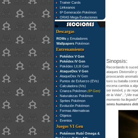
Trainer Cards
Linkeanos
6ª Generación Pokémon
ORAS Mega Evoluciones
Descargas
ROMs
y Emuladores
Wallpapers
Pokémon
Entrenamiento
Pokédex V Gen
Sinopsis:
Pokédex IV Gen
Pokédex I,II,III Gen
Recordando lo sucedi
AtaqueDex V Gen
ataques Distorsión y
AtaqueDex IV Gen
provocando anomalía
Puntos de Esfuerzo (EVs)
tuvo su batalla contr
escena cambia a algo
Calculadora (IVs)
ser inmóvil, y de rep
Crianza Pokémon
(6ª Gen)
de la Vida
"..."
¡Me trai
Naturalezas Pokémon
momento ha llegado!
Sprites Pokémon
seres humanos debe 
Evolución Pokémon
Formas Alternativas
Objetos
Eventos
Juegos VI Gen
Pokémon Rubí Omega &