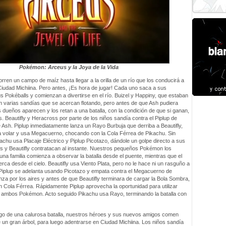
Pokémon: Arceus y la Joya de la Vida
ren un campo de maíz hasta llegar a la orilla de un río que los conducirá a
Ciudad Michiina. Pero antes, ¡Es hora de jugar! Cada uno saca a sus
 Pokéballs y comienzan a divertirse en el río. Buizel y Happiny, que estaban
n varias sandías que se acercan flotando, pero antes de que Ash pudiera
us dueños aparecen y los retan a una batalla, con la condición de que si ganan,
s. Beautifly y Heracross por parte de los niños sandía contra el Piplup de
 Ash. Piplup inmediatamente lanza un Rayo Burbuja que derriba a Beautifly,
 volar y usa Megacuerno, chocando con la Cola Férrea de Pikachu. Sin
chu usa Placaje Eléctrico y Piplup Picotazo, dándole un golpe directo a sus
 y Beautifly contratacan al instante. Nuestros pequeños Pokémon los
na familia comienza a observar la batalla desde el puente, mientras que el
ca desde el cielo. Beautifly usa Viento Plata, pero no le hace ni un rasguño a
iplup se adelanta usando Picotazo y empata contra el Megacuerno de
nza por los aires y antes de que Beautifly terminara de cargar la Bola Sombra,
n Cola Férrea. Rápidamente Piplup aprovecha la oportunidad para utilizar
 a ambos Pokémon. Acto seguido Pikachu usa Rayo, terminando la batalla con
go de una calurosa batalla, nuestros héroes y sus nuevos amigos comen
 un gran árbol, para luego adentrarse en Ciudad Michiina. Los niños sandía