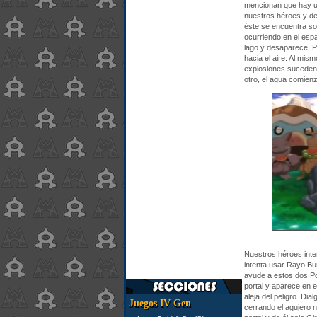
mencionan que hay un
nuestros héroes y dec
éste se encuentra so
ocurriendo en el esp
lago y desaparece. Pi
hacia el aire. Al mis
explosiones suceden
otro, el agua comien
Nuestros héroes inten
intenta usar Rayo Burb
ayude a estos dos Po
portal y aparece en 
aleja del peligro. Di
Juegos IV Gen
cerrando el agujero n