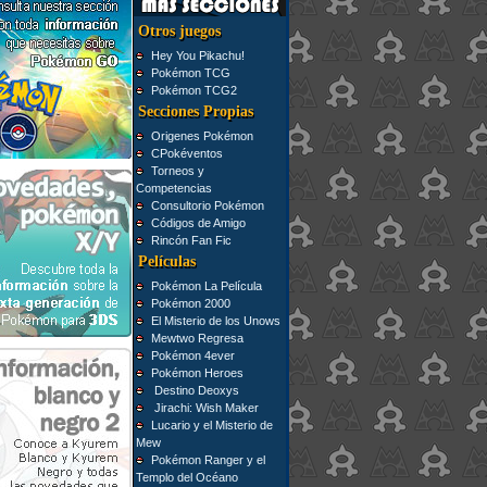
Otros juegos
Hey You Pikachu!
Pokémon TCG
Pokémon TCG2
Secciones Propias
Origenes Pokémon
CPokéventos
Torneos y
Competencias
Consultorio Pokémon
Códigos de Amigo
Rincón Fan Fic
Películas
Pokémon La Película
Pokémon 2000
El Misterio de los Unows
Mewtwo Regresa
Pokémon 4ever
Pokémon Heroes
Destino Deoxys
Jirachi: Wish Maker
Lucario y el Misterio de
Mew
Pokémon Ranger y el
Templo del Océano