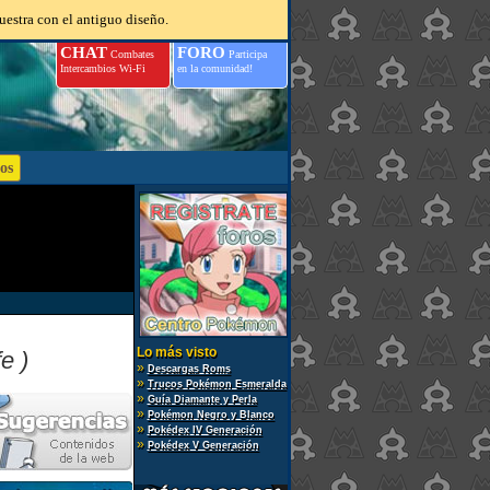
uestra con el antiguo diseño.
CHAT
FORO
Combates
Participa
Intercambios Wi-Fi
en la comunidad!
Lo más visto
e )
»
Descargas Roms
»
Trucos Pokémon Esmeralda
»
Guía Diamante y Perla
»
Pokémon Negro y Blanco
»
Pokédex IV Generación
»
Pokédex V Generación