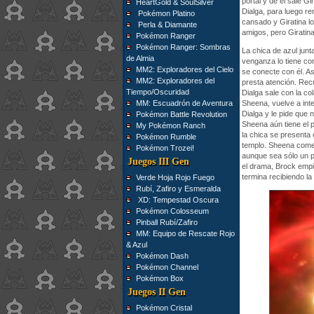
portal y de él sale 
HeartGold & SoulSilver
Dialga, para luego re
Pokémon Platino
cansado y Giratina lo 
Perla & Diamante
amigos, pero Giratina 
Pokémon Ranger
Pokémon Ranger: Sombras
La chica de azul junt
de Almia
venganza lo tiene co
MM2: Exploradores del Cielo
se conecte con él. As
MM2: Exploradores del
presta atención. Rec
Tiempo/Oscuridad
Dialga sale con la col
MM: Escuadrón de Aventura
Sheena, vuelve a inte
Dialga y le pide que 
Pokémon Battle Revolution
Sheena aún tiene el p
My Pokémon Ranch
la chica se presenta
Pokémon Rumble
templo. Sheena comen
Pokémon Trozei!
aunque sea sólo un pr
Juegos III Gen
el drama, Brock empi
termina recibiendo l
Verde Hoja Rojo Fuego
Rubí, Zafiro y Esmeralda
XD: Tempestad Oscura
Pokémon Colosseum
Pinball Rubí/Zafiro
MM: Equipo de Rescate Rojo
& Azul
Pokémon Dash
Pokémon Channel
Pokémon Box
Juegos II Gen
Pokémon Cristal