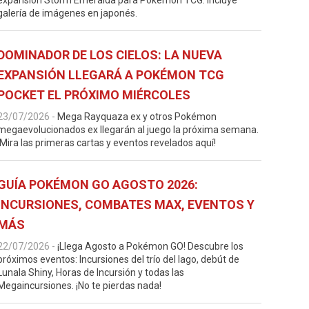
expansión Storm Emeralda para Pokémon TCG. Incluye
galería de imágenes en japonés.
DOMINADOR DE LOS CIELOS: LA NUEVA
EXPANSIÓN LLEGARÁ A POKÉMON TCG
POCKET EL PRÓXIMO MIÉRCOLES
23/07/2026
-
Mega Rayquaza ex y otros Pokémon
megaevolucionados ex llegarán al juego la próxima semana.
¡Mira las primeras cartas y eventos revelados aquí!
GUÍA POKÉMON GO AGOSTO 2026:
INCURSIONES, COMBATES MAX, EVENTOS Y
MÁS
22/07/2026
-
¡Llega Agosto a Pokémon GO! Descubre los
próximos eventos: Incursiones del trío del lago, debút de
Lunala Shiny, Horas de Incursión y todas las
Megaincursiones. ¡No te pierdas nada!