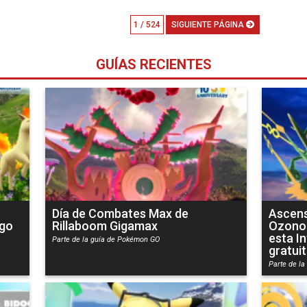
1 / 524
SIGUIENTE PÁGINA
GUÍAS RECIENTES
Día de Combates Max de
Ascens
ego
Rillaboom Gigamax
Ozono:
esta I
Parte de la guía de Pokémon GO
gratui
Parte de l