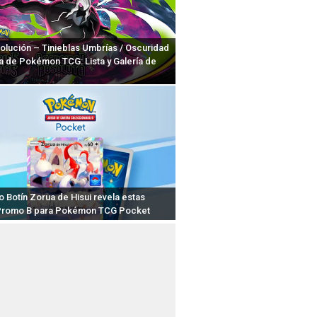
lución – Tinieblas Umbrías / Oscuridad
a de Pokémon TCG: Lista y Galería de
o Botín Zorua de Hisui revela estas
Promo B para Pokémon TCG Pocket