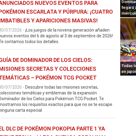
Dominad
ANUNCIADOS NUEVOS EVENTOS PARA
llegará
POKÉMON ESCARLATA Y PÚRPURA: ¡CUATRO
miércol
IMBATIBLES Y APARICIONES MASIVAS!
30/07/2026
-
¡Los juegos de la novena generación añaden
nuevos eventos del 6 de agosto al 3 de septiembre de 2026!
Te contamos todos los detalles.
GUÍA DE DOMINADOR DE LOS CIELOS:
Todas l
MISIONES SECRETAS Y COLECCIONES
en japo
TEMÁTICAS – POKÉMON TCG POCKET
30/07/2026
-
Descubre todas las misiones secretas,
colecciones temáticas y emblemas de la expansión
Dominador de los Cielos para Pokémon TCG Pocket. Te
mostramos los requisitos exactos para que no se te escape
ninguna carta especial.
EL DLC DE POKÉMON POKOPIA PARTE 1 YA