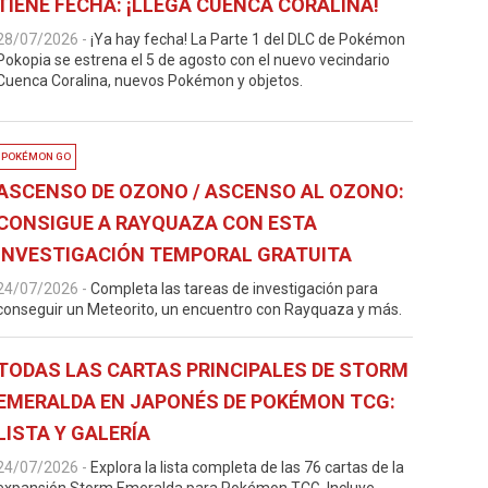
TIENE FECHA: ¡LLEGA CUENCA CORALINA!
28/07/2026
-
¡Ya hay fecha! La Parte 1 del DLC de Pokémon
Pokopia se estrena el 5 de agosto con el nuevo vecindario
Cuenca Coralina, nuevos Pokémon y objetos.
POKÉMON GO
ASCENSO DE OZONO / ASCENSO AL OZONO:
CONSIGUE A RAYQUAZA CON ESTA
INVESTIGACIÓN TEMPORAL GRATUITA
24/07/2026
-
Completa las tareas de investigación para
conseguir un Meteorito, un encuentro con Rayquaza y más.
TODAS LAS CARTAS PRINCIPALES DE STORM
EMERALDA EN JAPONÉS DE POKÉMON TCG:
LISTA Y GALERÍA
24/07/2026
-
Explora la lista completa de las 76 cartas de la