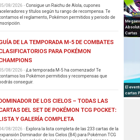
05/08/2026
-
Consigue un Raichu de Alola, cupones
aceleradores y títulos según tu rango de recompensa. Te
contamos el reglamento, Pokémon permitidos y periodo de
Megaevo
inscripción.
Absolut
Cartas
GUÍA DE LA TEMPORADA M-5 DE COMBATES
CLASIFICATORIOS PARA POKÉMON
CHAMPIONS
05/08/2026
-
¡La temporada M-5 ha comenzado! Te
contamos los Pokémon permitidos y recompensas que
podrás conseguir.
El event
cartas 
DOMINADOR DE LOS CIELOS – TODAS LAS
CARTAS DEL SET DE POKÉMON TCG POCKET:
LISTA Y GALERÍA COMPLETA
04/08/2026
-
Explora la lista completa de las 233 cartas de la
expansión Dominador de los Cielos (B4) para Pokémon TCG