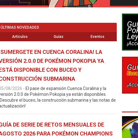
Gu
ÚLTIMAS NOVEDADES
Po
Ley
Artículos
Guías
Eventos
¡Acc
¡SUMERGETE EN CUENCA CORALINA! LA
VERSIÓN 2.0.0 DE POKÉMON POKOPIA YA
Gu
ESTÁ DISPONIBLE CON BUCEO Y
Esca
CONSTRUCCIÓN SUBMARINA
¡Acc
05/08/2026
-
El pase de expansión Cuenca Coralina y la
versión 2.0.0 de Pokémon Pokopia ya están disponibles.
¡Descubre el buceo, la construcción submarina y las notas de
actualización!
GUÍA DE SERIE DE RETOS MENSUALES DE
AGOSTO 2026 PARA POKÉMON CHAMPIONS