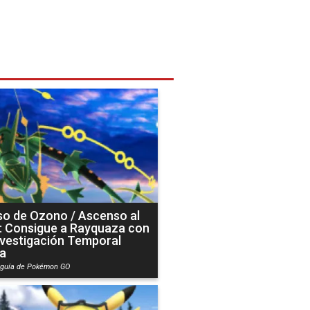
o de Ozono / Ascenso al
 Consigue a Rayquaza con
nvestigación Temporal
ta
a guía de Pokémon GO