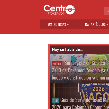
NOTICIAS
ARTÍCULOS
Hoy se habla de...
¡Sumergete en Cuenca Cor
NOTICIA
2.0.0 de Pokémon Pokopia ya es
buceo y construcción submari
Guía de Serie de Retos Me
GUÍA
2026 para Pokémon Champion