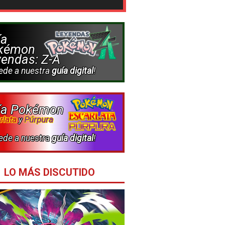
ía
kémon
endas: Z-A
ede a nuestra
guía digital
!
ía Pokémon
rlata
Púrpura
y
ede a nuestra
guía digital
!
LO MÁS DISCUTIDO