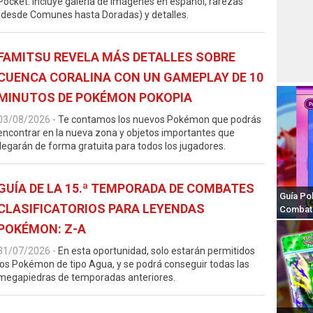
Pocket. Incluye galería de imágenes en español, rarezas
(desde Comunes hasta Doradas) y detalles.
FAMITSU REVELA MÁS DETALLES SOBRE
CUENCA CORALINA CON UN GAMEPLAY DE 10
MINUTOS DE POKÉMON POKOPIA
03/08/2026
-
Te contamos los nuevos Pokémon que podrás
encontrar en la nueva zona y objetos importantes que
llegarán de forma gratuita para todos los jugadores.
GUÍA DE LA 15.ª TEMPORADA DE COMBATES
Guía Po
CLASIFICATORIOS PARA LEYENDAS
Combate
POKÉMON: Z-A
31/07/2026
-
En esta oportunidad, solo estarán permitidos
los Pokémon de tipo Agua, y se podrá conseguir todas las
megapiedras de temporadas anteriores.