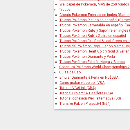
Wallpaper de Pokémon, MÁS de 250 fondos 
Trucos
Cheats Pokémon Emerald en inglés (Games
Trucos Pokémon Platino en español (Gam
Trucos Pokémon Esmeralda en español (G
Trucos Pokémon Ruby y Sapphire en ingles
Trucos Pokémon Rubí y Zafiro en español
Trucos Pokémon Fire Red & Leaf Green en 
Trucos de Pokémon Rojo Fuego y Verde Ho
Trucos Pokémon Heart Gold y Soul Silver en
Trucos Pokémon Diamante y Perla
Trucos Pokémon Edición Negra y Blanca
Cobertura Pokémon World Championships 
Guías de Uso
Emular Diamante & Perla en No$GBA
Cómo grabar vídeo con VBA
Tutorial VBALink (GBA)
Tutorial Project64 + Kaillera (N64)
Tutorial conexión Wi-Fi alternativa (DS)
Transfer Pak en Project64 (N64)