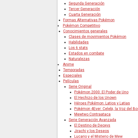
Segunda Generación
Tercer Generación
Cuarta Generación
Formas Alternativas Pokémon
Pokémon Competitivo
Conocimientos generales
Clases de movimientos Pokémon
Habilidades
Los 6 stats
Estados en combate
Naturalezas
Anime
Temporadas
Especiales
Películas
Serie Original
Pokémon 2000: El Poder de Uno
El Hechizo de los Unown
Héroes Pokémon: Latios y Latias
Pokémon 4Ever: Celebi, la Voz del B
Mewtwo Contraataca
Serie Generación Avanzada
El Destino de Deoxys
Jirachi y los Deseos
Lucario y el Misterio de Mew