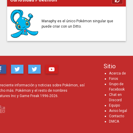
Manaphy es el único Pokémon singular que
puede criar con un Ditto.
Sitio
Acerca de
Foros
Grupo de
eciente información y noticias sobre Pokémon, así
Facebook
cho más. Pokémon y el resto de nombres
Chat en
atures Inc y Game Freak 1996-2026.
Discord
Equipo
Aviso legal
Contacto
DMCA