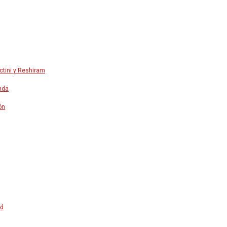
ctini y Reshiram
nda
ón
id