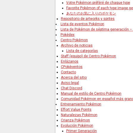
Votre Pokémon préféré de chaque type
Favorite Pokémon of each type image ge
あなたのお気に入りのポケモン
Repositorio de artworks y sprites
Lista de eventos Pokémon
Lista de Pokémon de séptima generación 
Pokédex
Centro Pokémon
Archivo de noticias
Lista de categorías
Staff (equipo) de Centro Pokémon
Enlázanos
CPokéventos
Contacto
Acerca del sitio
Aviso legal
Chat Discord
Manual de estilo de Centro Pokémon
Comunidad Pokémon en español más gran
Entrenamiento Pokémon
Effort Value Points
Naturalezas Pokémon
Crianza Pokémon
Evolución Pokémon
Primer Generación