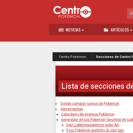
NOTICIAS
ARTÍCULOS
Centro Pokémon
Secciones de Centro
Lista de secciones 
Dónde comprar juegos de Pokémon
Herramientas
Calendario de eventos Pokémon
Generador de tus Pokémon favoritos de cad
Dein Lieblingspokémon jeder Art
Il tuo Pokémon preferito di ogni tipo