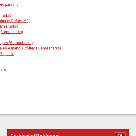
de pantalla
harks)
esharks DeSmuME)
amesharks)
 (Gamesharks)
ingles (Gamesharks)
ja en español (Códigos Gamesharks)
 Español
2015
Curiosidad Pokémon