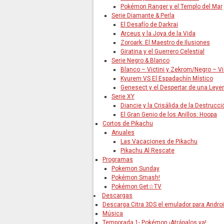
Pokémon Ranger y el Templo del Mar
Serie Diamante & Perla
El Desafío de Darkrai
Arceus y la Joya de la Vida
Zoroark: El Maestro de Ilusiones
Giratina y el Guerrero Celestial
Serie Negro & Blanco
Blanco – Victini y Zekrom/Negro – Vi
Kyurem VS El Espadachín Místico
Genesect y el Despertar de una Leye
Serie XY
Diancie y la Crisálida de la Destrucci
El Gran Genio de los Anillos: Hoopa
Cortos de Pikachu
Anuales
Las Vacaciones de Pikachu
Pikachu Al Rescate
Programas
Pokemon Sunday
Pokémon Smash!
Pokémon Get☆TV
Descargas
Descarga Citra 3DS el emulador para Andro
Música
Temporada 1- Pokémon ¡Atrápalos ya!