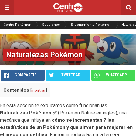
Centro Pokémon
Secciones
Entrenamiento Pokémon
Natural
Naturalezas Pokémon
COMPARTIR
TWITTEAR
WHATSAPP
Contenidos
[
mostrar
]
En esta sección te explicamos cómo funcionan las
Naturalezas Pokémon ✅
(Pokémon Nature en inglés), una
mecánica que influye en
cómo se incrementan ? las
estadísticas de un Pokémon y que sirven para mejorar en
el juego competitivo.
Fueron introducidas en la tercera