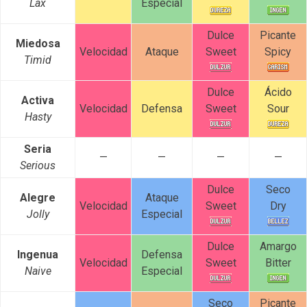
Lax
Especial
Dulce
Picante
Miedosa
Velocidad
Ataque
Sweet
Spicy
Timid
Dulce
Ácido
Activa
Velocidad
Defensa
Sweet
Sour
Hasty
Seria
—
—
—
—
Serious
Dulce
Seco
Alegre
Ataque
Velocidad
Sweet
Dry
Jolly
Especial
Dulce
Amargo
Ingenua
Defensa
Velocidad
Sweet
Bitter
Naive
Especial
Seco
Picante