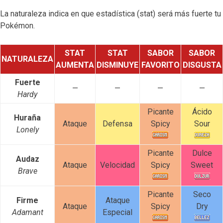
La naturaleza indica en que estadística (stat) será más fuerte tu
Pokémon.
STAT
STAT
SABOR
SABOR
NATURALEZA
AUMENTA
DISMINUYE
FAVORITO
DISGUSTA
Fuerte
—
—
—
—
Hardy
Picante
Ácido
Huraña
Ataque
Defensa
Spicy
Sour
Lonely
Picante
Dulce
Audaz
Ataque
Velocidad
Spicy
Sweet
Brave
Picante
Seco
Firme
Ataque
Ataque
Spicy
Dry
Adamant
Especial