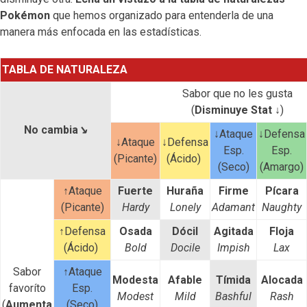
Pokémon
que hemos organizado para entenderla de una
manera más enfocada en las estadísticas.
TABLA DE NATURALEZA
Sabor que no les gusta
(
Disminuye Stat ↓
)
No cambia
↘
↓Ataque
↓Defensa
↓Ataque
↓Defensa
Esp.
Esp.
(Picante)
(Ácido)
(Seco)
(Amargo)
↑Ataque
Fuerte
Huraña
Firme
Pícara
(Picante)
Hardy
Lonely
Adamant
Naughty
↑Defensa
Osada
Dócil
Agitada
Floja
(Ácido)
Bold
Docile
Impish
Lax
Sabor
↑Ataque
Modesta
Afable
Tímida
Alocada
favoríto
Esp.
Modest
Mild
Bashful
Rash
(
Aumenta
(Seco)