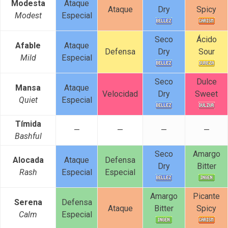
Modesta
Ataque
Ataque
Dry
Spicy
Modest
Especial
Seco
Ácido
Afable
Ataque
Defensa
Dry
Sour
Mild
Especial
Seco
Dulce
Mansa
Ataque
Velocidad
Dry
Sweet
Quiet
Especial
Tímida
—
—
—
—
Bashful
Seco
Amargo
Alocada
Ataque
Defensa
Dry
Bitter
Rash
Especial
Especial
Amargo
Picante
Serena
Defensa
Ataque
Bitter
Spicy
Calm
Especial