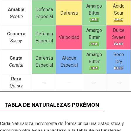
Amargo
Ácido
Amable
Defensa
Defensa
Bitter
Sour
Gentle
Especial
Amargo
Dulce
Grosera
Defensa
Velocidad
Bitter
Sweet
Sassy
Especial
Amargo
Seco
Cauta
Defensa
Ataque
Bitter
Dry
Careful
Especial
Especial
Rara
—
—
—
—
Quirky
TABLA DE NATURALEZAS POKÉMON
Cada Naturaleza incrementa de forma única una estadística y
disminuye otra.
Echa un vistazo a la tabla de naturalezas