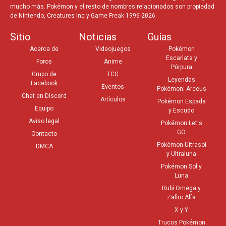
mucho más. Pokémon y el resto de nombres relacionados son propiedad
de Nintendo, Creatures Inc y Game Freak 1996-2026.
Sitio
Noticias
Guías
Acerca de
Videojuegos
Pokémon
Escarlata y
Foros
Anime
Púrpura
Grupo de
TCG
Leyendas
Facebook
Eventos
Pokémon: Arceus
Chat en Discord
Artículos
Pokémon Espada
Equipo
y Escudo
Aviso legal
Pokémon Let's
GO
Contacto
Pokémon Ultrasol
DMCA
y Ultraluna
Pokémon Sol y
Luna
Rubí Omega y
Zafiro Alfa
X y Y
Trucos Pokémon