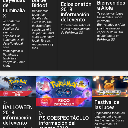
Leyendas
Día de
Bienvenidos
Eclosionatón
de
Bidoof
a Alola
2019
Luminalia
Repasamos
información
Te contamos todos
X
todos los
los detalles sobre
detalles del
del evento
el evento
Te contamos
evento del Día
Bienvenidos a Alola
todos los
Información sobre el
de Bidoof que
y la investigación
detalles del
evento "Eclosionatón"
comienza el 1
especial de la isla
evento
de Pokémon GO.
de julio de 2021
de Melemele en
Leyendas de
a las 10:00 hora
Pokémon GO.
Luminalia X. El
local. Tareas,
desafío global
recompensas y
para
más.
desbloquear a
Pancham y
también a
Ponyta de Galar
Shiny.
▷
Festival de
HALLOWEEN
las luces
2018
▷
Repasamos todos los
información
detalles del evento
PSICOESPECTÁCULO
Festival de las Luces
del evento
información del
en Pokémon GO.
Encuentros