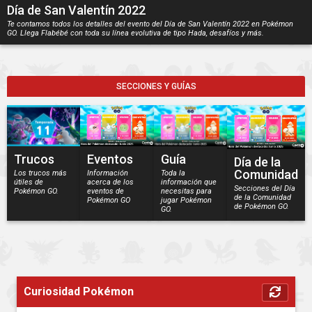
Día de San Valentín 2022
Te contamos todos los detalles del evento del Día de San Valentín 2022 en Pokémon
GO. Llega Flabébé con toda su línea evolutiva de tipo Hada, desafíos y más.
SECCIONES Y GUÍAS
Trucos
Eventos
Guía
Día de la
Comunidad
Los trucos más
Información
Toda la
útiles de
acerca de los
información que
Secciones del Día
Pokémon GO.
eventos de
necesitas para
de la Comunidad
Pokémon GO
jugar Pokémon
de Pokémon GO.
GO.
Curiosidad Pokémon