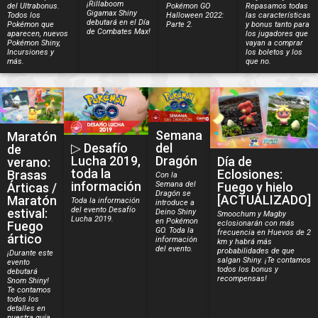
¡Rillaboom
del Ultrabonus.
Pokémon GO
Repasamos todas
Gigamax Shiny
Todos los
Halloween 2022:
las características
debutará en el Día
Pokémon que
Parte 2.
y bonus tanto para
de Combates Max!
aparecen, nuevos
los jugadores que
Pokémon Shiny,
vayan a comprar
Incursiones y
los boletos y los
más.
que no.
Semana
Maratón
▷ Desafío
del
de
Lucha 2019,
Dragón
Día de
verano:
toda la
Eclosiones:
Brasas
Con la
información
Fuego y hielo
Semana del
Árticas /
Dragón se
[ACTUALIZADO]
Maratón
Toda la información
introduce a
del evento Desafío
estival:
Deino Shiny
Smoochum y Magby
Lucha 2019.
en Pokémon
eclosionarán con más
Fuego
GO. Toda la
frecuencia en Huevos de 2
ártico
información
km y habrá más
del evento.
probabilidades de que
¡Durante este
salgan Shiny. ¡Te contamos
evento
todos los bonus y
debutará
recompensas!
Snom Shiny!
Te contamos
todos los
detalles en
nuestra guía