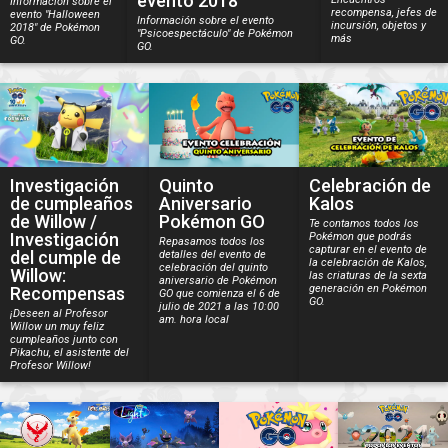
evento 2018
Información sobre el
recompensa, jefes de
evento "Halloween
Información sobre el evento
incursión, objetos y
2018" de Pokémon
"Psicoespectáculo" de Pokémon
más
GO.
GO.
Investigación
Quinto
Celebración de
de cumpleaños
Aniversario
Kalos
de Willow /
Pokémon GO
Te contamos todos los
Investigación
Pokémon que podrás
Repasamos todos los
capturar en el evento de
del cumple de
detalles del evento de
la celebración de Kalos,
celebración del quinto
Willow:
las criaturas de la sexta
aniversario de Pokémon
generación en Pokémon
Recompensas
GO que comienza el 6 de
GO.
julio de 2021 a las 10:00
¡Deseen al Profesor
am. hora local
Willow un muy feliz
cumpleaños junto con
Pikachu, el asistente del
Profesor Willow!