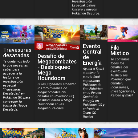
Investigación
Especial, Latios
Oscuro y nuevos
Pokémon Oscuros.
Evento
Filo
Travesuras
Central
Místico
desatadas
Desafío de
de
Te contamos
Megacombates
Energía
Te contamos todo
todos los
lo que necesitas
- Desbloqueo
detalles del
Ayuda a Spark
saber para
Mega
evento Filo
a activar la
acceder a la
Místico, los
puerta final
Houndoom
historia de
Pokémon que
capturando
investigación
debutan,
Si los jugadores alcanzan
Pokémon de
especial
incursiones,
los 275 millones de
tipo Eléctrico
"Travesuras
investigaciones,
Megacombates del
en el Evento
Desatadas" en
Keldeo ¡y más!
desafío en Pokémon GO,
Central de
Pokémon GO, para
desbloquearán a Mega
Energía en
conseguir la
Houndoom en las
Pokémon GO y
forma de Hoopa
Megaincursiones.
enfrenta al
Desatada.
Team GO
Rocket.