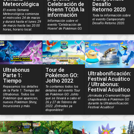
Meteorológica
Celebración de
Desafío
Hoenn TODA la
Retorno 2020
El evento Semana
información
Meteorológica comienza
Toda la información sobre
el miércoles 24 de marzo
el evento Campeonato
Información sobre el
y durará hasta el lunes 29
Desafío Retorno 2020.
evento "Celebración de
de marzo hasta las 20:00
Hoenn" de Pokémon GO.
horas, horario local.
Ultrabonus
Tour de
Ultrabonificación:
Parte 1:
Pokémon GO:
Festival Acuático
Tiempo
Jotho 2022
/ Ultrabonus:
Repasamos los detalles
Te contamos todos los
Festival Acuático
de la Parte 1: Tiempo del
detalles del evento Tour
Ultrabonus. Todos los
de Pokémon GO: Johto
¡Arrokuda y Cramorant llegan
Pokémon que aparecen,
que se llevará a cabo el
chapoteando a Pokémon GO
nuevos Pokémon Shiny,
26 y 27 de febrero de
durante la Ultrabonificación:
Incursiones y más.
2022. ¡Entradas ya
Festival Acuático!
disponibles!