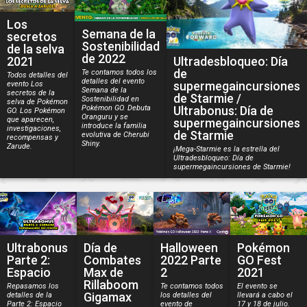
Los
Semana de la
secretos
Sostenibilidad
de la selva
de 2022
2021
Ultradesbloqueo: Día
de
Te contamos todos los
Todos detalles del
detalles del evento
supermegaincursiones
evento Los
Semana de la
secretos de la
de Starmie /
Sostenibilidad en
selva de Pokémon
Ultrabonus: Día de
Pokémon GO. Debuta
GO. Los Pokémon
Oranguru y se
que aparecen,
supermegaincursiones
introduce la familia
investigaciones,
de Starmie
evolutiva de Cherubi
recompensas y
Shiny.
Zarude.
¡Mega-Starmie es la estrella del
Ultradesbloqueo: Día de
supermegaincursiones de Starmie!
Ultrabonus
Día de
Halloween
Pokémon
Parte 2:
Combates
2022 Parte
GO Fest
Espacio
Max de
2
2021
Rillaboom
Repasamos los
Te contamos todos
El evento se
Gigamax
detalles de la
los detalles del
llevará a cabo el
Parte 2: Espacio
evento de
17 y 18 de julio.