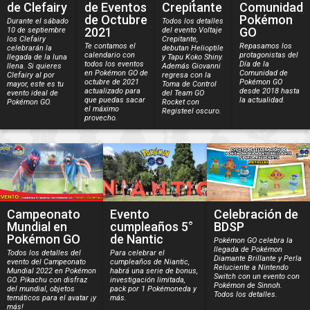
de Clefairy
de Eventos
Crepitante
Comunidad
de Octubre
Pokémon
Durante el sábado
Todos los detalles
2021
GO
10 de septiembre
del evento Voltaje
los Clefairy
Crepitante,
Te contamos el
Repasamos los
celebrarán la
debutan Helioptile
calendario con
protagonistas del
llegada de la luna
y Tapu Koko Shiny.
todos los eventos
Día de la
llena. Si quieres
Además Giovanni
en Pokémon GO de
Comunidad de
Clefairy al por
regresa con la
octubre de 2021
Pokémon GO
mayor, este es tu
Toma de Control
actualizado para
desde 2018 hasta
evento ideal de
del Team GO
que puedas sacar
la actualidad.
Pokémon GO.
Rocket con
el máximo
Registeel oscuro.
provecho.
Campeonato
Evento
Celebración de
Mundial en
cumpleaños 5°
BDSP
Pokémon GO
de Nantic
Pokémon GO celebra la
llegada de Pokémon
Todos los detalles del
Para celebrar el
Diamante Brillante y Perla
evento del Campeonato
cumpleaños de Niantic,
Reluciente a Nintendo
Mundial 2022 en Pokémon
habrá una serie de bonus,
Switch con un evento con
GO. Pikachu con disfraz
investigación limitada,
Pokémon de Sinnoh.
del mundial, objetos
pack por 1 Pokémoneda y
Todos los detalles.
temáticos para el avatar ¡y
más.
más!