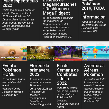
Psicoespectáculo
Pokémon
Megaincursiones
2022
2019, TODA
- Desbloqueo
Todos los detalles sobre el
la
Mega Pidgeot
evento Psicoespectáculo
información
2022 para Pokémon GO.
Si los jugadores alcanzan
Debuta Mega Alakazam en
las 2 millones de
Todos los detalles
incursiones, Elgyem Shiny,
Megaincursiones del
del evento del Día de
Día de incursiones con
desafío en las fechas
Pokémon para
Deoxys ¡y más!
estipuladas, podrán
Pokémon GO.
desbloquear a Mega
Pidgeot en Pokémon GO.
Evento
Florece la
Fin de
Aventuras
Pokémon
primavera
Semana de
Aéreas
HOME
2023
Combates
Pokemon
- Julio
Te contamos todos
Te contamos todo
Te contamos todos
2022
los detalles del
acerca del evento
los detalles del
evento
Florece la
evento Aventuras
Durante el Evento
celebración de
primavera 2023 en
Aéreas Pokémon
de Fin de Semana
Pokémon HOME x
Pokémon GO.
que introduce a
de Combates en
Pokémon GO.
Tareas y
Mega Latios y
Pokémon GO,
recompensas,
Mega Latias a
Giovanni
Desafío de
Pokémon GO.
regresará con una
Colección ¡y más!
nueva