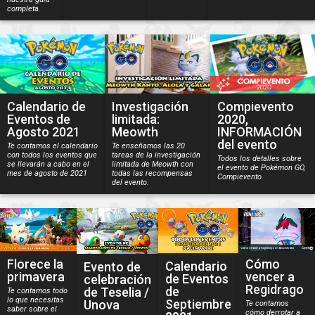
completa.
Calendario de
Investigación
Compievento
Eventos de
limitada:
2020,
Agosto 2021
Meowth
INFORMACIÓN
del evento
Te contamos el calendario
Te enseñamos las 20
con todos los eventos que
tareas de la investigación
Todos los detalles sobre
se llevarán a cabo en el
limitada de Meowth con
el evento de Pokémon GO,
mes de agosto de 2021
todas las recompensas
Compievento.
del evento.
Florece la
Cómo
Calendario
Evento de
primavera
vencer a
de Eventos
celebración
Regidrago
de
de Teselia /
Te contamos todo
lo que necesitas
Septiembre
Unova
Te contamos
saber sobre el
cómo derrotar a