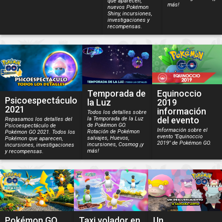
que aparecen,
más!
nuevos Pokémon
Shiny, incursiones,
investigaciones y
recompensas.
Temporada de
Equinoccio
Psicoespectáculo
la Luz
2019
2021
información
Todos los detalles sobre
del evento
la Temporada de la Luz
Repasamos los detalles del
de Pokémon GO.
Psicoespectáculo de
Información sobre el
Rotación de Pokémon
Pokémon GO 2021. Todos los
evento "Equinoccio
salvajes, Huevos,
Pokémon que aparecen,
2019" de Pokémon GO.
incursiones, Cosmog ¡y
incursiones, investigaciones
más!
y recompensas.
Pokémon GO
Taxi volador en
Un