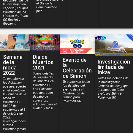
Recompensas de
el Día de la
la investigación
Comunidad de
especial, equipos
julio.
Pokémon de los
Líderes del Team
GO Rocket y
Giovanni.
Semana
Día de
Evento de
Investigación
de la
Muertos
la
limitada de
moda
2021
Celebración
Inkay
2022
Todos detalles
de Sinnoh
del evento Día
Todos los detalles de
Te enseñamos
de Muertos en
Te contamos todos
la Investigación
los Pokémon
Pokémon GO.
los detalles del
limitada de Inkay, que
que aparecerán
Los Pokémon
evento de la ✅
introduce su línea
en el evento de
que aparecen,
Celebración de
evolutiva Shiny en
la Semana de la
desafió de
Sinnoh para
Pokémon GO.
Moda de
colección,
Pokémon GO.
Pokémon GO.
artículos para el
Del 27 de
avatar ¡y más!
septiembre al 3
de octubre de
2022,
investigaciones,
nuevos
Pokémon y más.