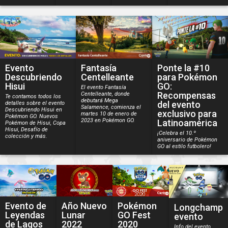
Evento
Fantasía
Ponte la #10
Descubriendo
Centelleante
para Pokémon
Hisui
GO:
El evento Fantasía
Recompensas
Centelleante, donde
Te contamos todos los
debutará Mega
del evento
detalles sobre el evento
Salamence, comienza el
Descubriendo Hisui en
exclusivo para
martes 10 de enero de
Pokémon GO. Nuevos
2023 en Pokémon GO.
Latinoamérica
Pokémon de Hisui, Copa
Hisui, Desafío de
¡Celebra el 10.º
colección y más.
aniversario de Pokémon
GO al estilo futbolero!
Evento de
Año Nuevo
Pokémon
Longchamp
Leyendas
Lunar
GO Fest
evento
de Lagos
2022
2020
Info del evento