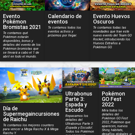
Evento
Calendario de
Evento Huevos
Pokémon
eventos
Oscuros
Bromistas 2021
Te contamos todos los
Te contamos todas las
eventos activos y
novedades que trae este
Te contamos qué
próximos por llegar.
nuevo evento del Team GO
Pokémon estarán
Rocket, introduciendo los
disponibles, bonus y
Huevos Extraños a
detalles del evento de los
Pokémon GO.
Pokémon bromistas que
se llevará a cabo el 1 de
abril en todo el mundo.
Ultrabonus
Pokémon
Parte 3:
GO Fest
Espada y
2022
Día de
Escudo
Mira todos los
Supermegaincursiones
detalles del
Repasamos los
de Raichu
Pokémon GO Fest
detalles del
2022, Pokémon que
Ultrabonus Parte 3:
Te contamos los mejores counters
aparecen, nuevos
¡Espada y Escudo!.
para vencer a Mega Raichu X & Mega
Shiny, hábitats,
Todos los Pokémon
Raichu Y.
desafíos globales ¡y