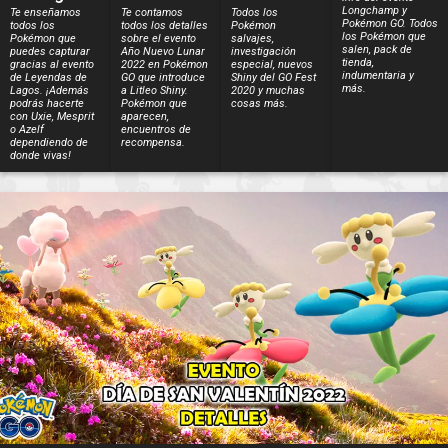
Longchamp y
Te enseñamos
Te contamos
Todos los
Pokémon GO. Todos
todos los
todos los detalles
Pokémon
los Pokémon que
Pokémon que
sobre el evento
salvajes,
salen, pack de
puedes capturar
Año Nuevo Lunar
investigación
tienda,
gracias al evento
2022 en Pokémon
especial, nuevos
indumentaria y
de Leyendas de
GO que introduce
Shiny del GO Fest
más.
Lagos. ¡Además
a Litleo Shiny.
2020 y muchas
podrás hacerte
Pokémon que
cosas más.
con Uxie, Mesprit
aparecen,
o Azelf
encuentros de
dependiendo de
recompensa.
donde vivas!