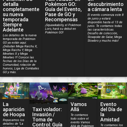
detalla
Pokémon GO:
descubrimiento
completamente
Guía del Evento,
a cámara lenta
su nueva
Pase de GO y
El evento comienza este 8
temporada
Recompensas
de junio y estará
disponible hasta el 13 de
Siempre
¡Squawkabilly, el Pokémon
junio. Te contamos todas
Adelante
Loro, hará su debut en
las características.
Pokémon GO!
Desafío de colección,
Los detalles de la nueva
Slowpoke de Galar, Mega
temporada de Pokémon
Slowbro y mucho más!
GO ya están aquí.
¡Debutan Mega Raichu X,
Mega Raichu Y, Mega
Mewtwo X y Mega
Mewtwo Y! Conoce las
fechas de los Días de la
Comunidad, rotación de
huevos, Liga de Combates
GO y más.
La
Vamos
Evento
Taxi volador:
aparición
Allá
del Día de
Invasión /
de Hoopa
la
Te contamos
Toma de
Amistad
todo sobre el
Repasamos los
evento Vamos
Control: Guía
detalles de "La
Te contamos los
Allá de Pokémon