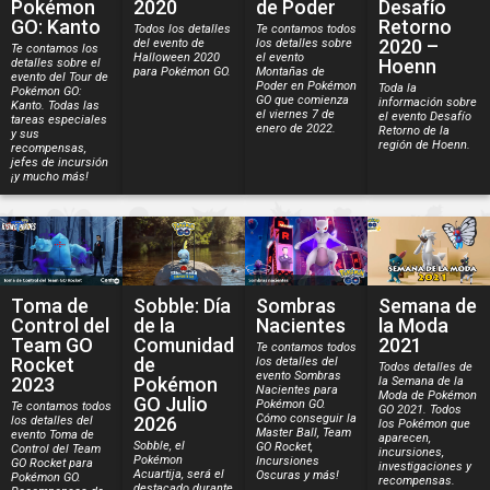
Pokémon
2020
de Poder
Desafío
GO: Kanto
Retorno
Todos los detalles
Te contamos todos
2020 –
del evento de
los detalles sobre
Te contamos los
Halloween 2020
el evento
Hoenn
detalles sobre el
para Pokémon GO.
Montañas de
evento del Tour de
Poder en Pokémon
Toda la
Pokémon GO:
GO que comienza
información sobre
Kanto. Todas las
el viernes 7 de
el evento Desafío
tareas especiales
enero de 2022.
Retorno de la
y sus
región de Hoenn.
recompensas,
jefes de incursión
¡y mucho más!
Toma de
Sobble: Día
Sombras
Semana de
Control del
de la
Nacientes
la Moda
Team GO
Comunidad
2021
Te contamos todos
Rocket
de
los detalles del
Todos detalles de
evento Sombras
2023
Pokémon
la Semana de la
Nacientes para
Moda de Pokémon
GO Julio
Pokémon GO.
Te contamos todos
GO 2021. Todos
Cómo conseguir la
2026
los detalles del
los Pokémon que
Master Ball, Team
evento Toma de
aparecen,
Sobble, el
GO Rocket,
Control del Team
incursiones,
Pokémon
Incursiones
GO Rocket para
investigaciones y
Acuartija, será el
Oscuras y más!
Pokémon GO.
recompensas.
destacado durante