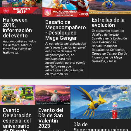
Halloween
Estrellas de la
Desafío de
2019,
evolución
Megacompañero
información
Te contamos todos los
- Desbloqueo
del evento
detalles del evento
Mega Gengar
Estrellas de la Evolución
Aquí encontrarás todos
para Pokémon GO.
Al completar las actividades
los detalles sobre el
Debuta Cosmoem,
de la investigación temporal
terrorífico evento de
Desafíos de Colección,
del evento Desafío de
Halloween.
Tareas de Campo, Día de
Megacompañero, se
Incursiones de Mega
desbloqueará otra
Gyarados, y más!
investigación para el evento
de Halloween que
introducirá a Mega Gengar
en Pokémon GO.
Evento
Evento del
Celebración
Día de San
especial del
Valentín
Día de
aniversario
2023
Supermegaincursiones