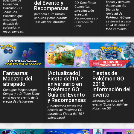
aparición de
del Evento y
bonus y detalles
GO. Desafío de
Hoopa" en
del evento del
Colección,
Recompensas
Pokémon GO.
Día de la
Investigación
Todos los
Amistad de
¡Rescata a Reshiram
especial,
Pokémon que
Pokémon GO que
oscuros y más durante
Recompensas y
aparecen,
se llevará a cabo
Taxi volador: Invasión!
Disfraces de
desafío de
el 24 de abril en
Ditto.
colección y
todo el mundo.
recompensas.
Fantasma:
[Actualizado]
Fiestas de
Maestro del
Fiesta del 10. º
Pokémon GO
atrapado
aniversario en
2018,
Pokémon GO:
información del
Consigue Megaenergía
Guía del Evento
evento
Gengar y a Drifloon Shiny
en el nuevo evento de la
y Recompensas
Información sobre el
previa de Halloween.
evento "Eclosionatón" de
¡Celebremos juntos una
Pokémon GO.
década de Pokémon GO
durante la Fiesta del 10.º
aniversario!