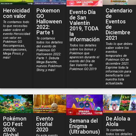
Heroicidad
Pokemon
Calendario
Evento Día
con valor
GO
de
de San
Halloween
Eventos
Valentín
Te contamos todo
2022:
de
lo que necesitas
2019, TODA
saber sobre el
Parte 1
Diciembre
la
evento Heroicidad
2021
con valor en
información
Te contamos
Pokémon GO.
todos los detalles
Todo lo que debes
Todos los detalles
Recompensas,
del evento de
saber sobre los
sobre los bonus y
investigaciones,
Pokémon GO
eventos
Pokémon que
Mega Pinsir, y
Halloween 2022:
temporales de
aparecen durante el
más!
Parte 1. Debuta
Pokémon GO de
evento del Día de
Mega Banette,
diciembre 2021.
San Valentín de
nuevos Pokémon
Exprime toda la
Pokémon GO 2019
Shiny, y más!
información para
beneficiarte con
nuestra lista
actualizada.
Pokémon
Evento
De Alola a
Semana del
GO Fest
otoñal
Alola
Enigma
2026:
2020
Te contamos
(Ultrabonus)
Global
todos los detalles
En este evento