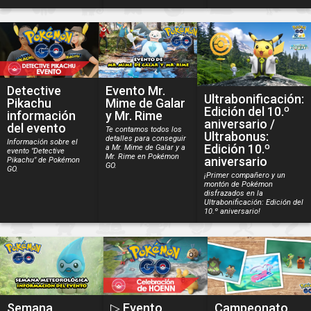
Detective
Evento Mr.
Ultrabonificación:
Pikachu
Mime de Galar
Edición del 10.º
información
y Mr. Rime
aniversario /
del evento
Te contamos todos los
Ultrabonus:
detalles para conseguir
Información sobre el
Edición 10.º
a Mr. Mime de Galar y a
evento "Detective
Mr. Rime en Pokémon
aniversario
Pikachu" de Pokémon
GO.
GO.
¡Primer compañero y un
montón de Pokémon
disfrazados en la
Ultrabonificación: Edición del
10.º aniversario!
Semana
▷ Evento
Campeonato