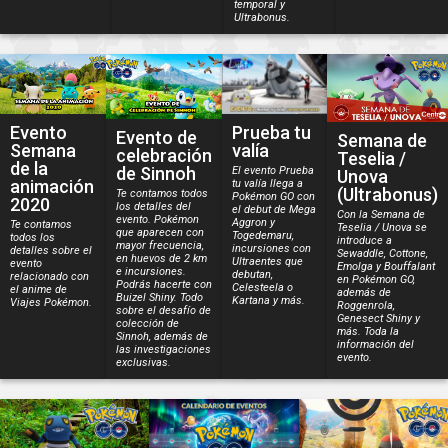
temporal y
Ultrabonus.
Evento
Prueba tu
Evento de
Semana de
Semana
valía
celebración
Teselia /
de la
de Sinnoh
El evento Prueba
Unova
animación
tu valía llega a
(Ultrabonus)
Te contamos todos
Pokémon GO con
2020
los detalles del
el debut de Mega
Con la Semana de
evento. Pokémon
Aggron y
Te contamos
Teselia / Unova se
que aparecen con
Togedemaru,
todos los
introduce a
mayor frecuencia,
incursiones con
detalles sobre el
Sewaddle, Cottone,
en huevos de 2 km
Ultraentes que
evento
Emolga y Bouffalant
e incursiones.
debutan,
relacionado con
en Pokémon GO,
Podrás hacerte con
Celesteela o
el anime de
además de
Buizel Shiny. Todo
Kartana y más.
Viajes Pokémon.
Roggenrola,
sobre el desafío de
Genesect Shiny y
colección de
más. Toda la
Sinnoh, además de
información del
las investigaciones
evento.
exclusivas.