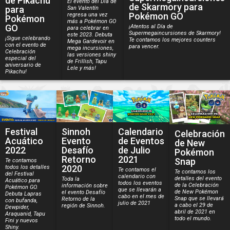
de Pikachu
El evento del Día de
de Skarmory para
para
San Valentín
Pokémon GO
regresa una vez
Pokémon
más a Pokémon GO
GO
¡Atentos al Día de
para celebrar en
Supermegaincursiones de Skarmory!
este 2023. Debuta
¡Sigue celebrando
Te contamos los mejores counters
Mega Gardevoir en
con el evento de
para vencer.
mega incursiones,
Celebración
las versiones shiny
especial del
de Frillish, Tapu
aniversario de
Lele y más!
Pikachu!
Festival
Sinnoh
Calendario
Celebración
Acuático
Evento
de Eventos
de New
2022
Desafío
de Julio
Pokémon
Retorno
2021
Snap
Te contamos
2020
todos los detalles
Te contamos el
Te contamos los
del Festival
calendario con
detalles del evento
Toda la
Acuático para
todos los eventos
de la Celebración
información sobre
Pokémon GO.
que se llevarán a
de New Pokémon
el evento Desafío
Debuta Lapras
cabo en el mes de
Snap que se llevará
Retorno de la
con bufanda,
julio de 2021
a cabo el 29 de
región de Sinnoh.
Dewpider,
abril de 2021 en
Araquanid, Tapu
todo el mundo.
Fini y nuevos
Shiny.