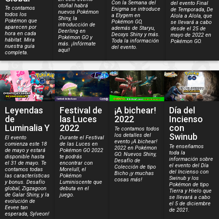
Con la Semana del
del evento Final
otoñal habrá
Te contamos
Enigma se introduce
de Temporada, De
nuevos Pokémon
todos los
a Elygem en
Alola a Alola, que
Shiny, la
Pokémon que
Pokémon GO,
se llevará a cabo
introducción de
aparecen por
además de Staryu,
desde el 25 de
Deerling en
hora en cada
Deoxys Shiny y más.
mayo de 2022 en
Pokémon GO y
hábitat. Mira
Toda la información
Pokémon GO.
más. ¡Infórmate
nuestra guía
del evento.
aquí!
completa.
Leyendas
Festival de
¡A bichear!
Día del
de
las Luces
2022
Incienso
Luminalia Y
2022
con
Te contamos todos
Swinub
los detalles del
El evento
Durante el Festival
evento ¡A bichear!
comienza este 18
de las Luces en
Te enseñamos
2022 en Pokémon
de mayo y estará
Pokémon GO 2022
toda la
GO. Nuevos Shiny,
disponible hasta
te podrás
información sobre
Desafío de
el 31 de mayo. Te
encontrar con
el evento del Día
Colección de tipo
contamos todas
Morelull, el
del Incienso con
Bicho ¡y muchas
las características
Pokémon
Swinub y los
cosas más!
y bonus. Desafío
Luminiscente que
Pokémon de tipo
global, Zigzagoon
debuta en el
Tierra y Hielo que
de Galar Shiny, y la
juego.
se llevará a cabo
evolución de
el 5 de diciembre
Eevee tan
de 2021.
esperada, Sylveon!