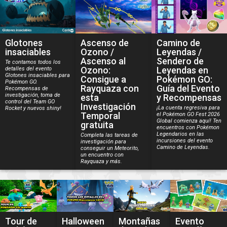
Glotones
Ascenso de
Camino de
insaciables
Ozono /
Leyendas /
Ascenso al
Sendero de
Te contamos todos los
Ozono:
Leyendas en
detalles del evento
Glotones insaciables para
Consigue a
Pokémon GO:
Pokémon GO.
Rayquaza con
Guía del Evento
Recompensas de
investigación, toma de
esta
y Recompensas
control del Team GO
Investigación
¡La cuenta regresiva para
Rocket y nuevos shiny!
Temporal
el Pokémon GO Fest 2026
Global comienza aquí! Ten
gratuita
encuentros con Pokémon
Legendarios en las
Completa las tareas de
incursiones del evento
investigación para
Camino de Leyendas.
conseguir un Meteorito,
un encuentro con
Rayquaza y más.
Tour de
Halloween
Montañas
Evento