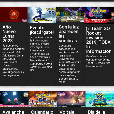
Año
Con la luz
Evento
▷ Team GO
Nuevo
aparecen
¡Recárgate!
Rocket
Lunar
las
invasión
Te contamos toda
2023
sombras
la información
2019, TODA
sobre el evento
Te contamos
Con la luz
la
¡Recárgate! que
todos los detalles
aparecen las
información
introduce a
del evento del
sombras trae de
Tynamo con su
Año Nuevo Lunar
regreso a
Detalles sobre el
línea evolutiva, a
2023 para
Giovanni y al
evento invasión del
Mega Manectric y
Pokémon GO.
Team GO Rocket a
Team GO Rocket de
Thundurus Forma
Huevos,
Pokémon GO.
Pokémon GO.
Tótem a Pokémon
Incursiones,
Lugia oscuro
GO.
Investigaciones y
estará disponible
recompensas.
para capturar,
Vullaby Shiny ¡y
más!
Avalancha
Calendario
Voltaje
Día de la