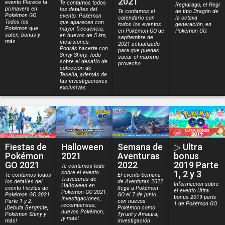
2021
evento Florece la
Te contamos todos
Regidrago, el Regi
primavera en
los detalles del
Te contamos el
de tipo Dragón de
Pokémon GO.
evento. Pokémon
calendario con
la octava
Todos los
que aparecen con
todos los eventos
generación, en
Pokémon que
mayor frecuencia,
en Pokémon GO de
Pokémon GO.
salen, bonus y
en huevos de 5 km,
septiembre de
más.
incursiones.
2021 actualizado
Podrás hacerte con
para que puedas
Snivy Shiny. Todo
sacar el máximo
sobre el desafío de
provecho.
colección de
Teselia, además de
las investigaciones
exclusivas.
Fiestas de
Halloween
Semana de
▷ Ultra
Pokémon
2021
Aventuras
bonus
GO 2021
2022
2019 Parte
Te contamos todo
1, 2 y 3
sobre el evento
Te contamos todos
El evento Semana
Travesuras de
los detalles del
de Aventuras 2022
Información sobre
Halloween en
evento Fiestas de
llega a Pokémon
el evento Ultra
Pokémon GO 2021.
Pokémon GO 2021
GO el 7 de junio
bonus 2019 parte
Investigaciones,
Parte 1 y 2.
con nuevos
1 de Pokémon GO.
recompensas,
¡Debuta Bergmite,
Pokémon como
nuevos Pokémon,
Pokémon Shiny y
Tyrunt y Amaura,
¡y más!
más!
investigación