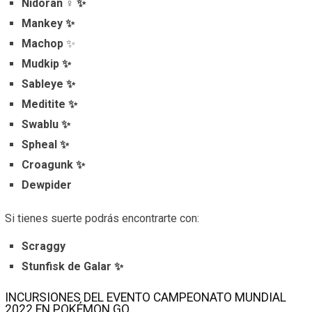
Nidoran ♀ ✨
Mankey ✨
Machop
✨
Mudkip ✨
Sableye ✨
Meditite ✨
Swablu ✨
Spheal ✨
Croagunk ✨
Dewpider
Si tienes suerte podrás encontrarte con:
Scraggy
Stunfisk de Galar ✨
INCURSIONES DEL EVENTO CAMPEONATO MUNDIAL
2022 EN POKÉMON GO