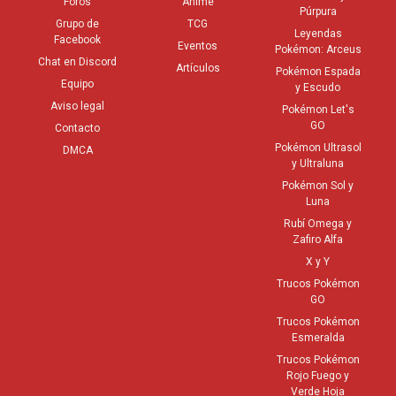
Foros
Anime
Púrpura
Grupo de
TCG
Leyendas
Facebook
Eventos
Pokémon: Arceus
Chat en Discord
Artículos
Pokémon Espada
Equipo
y Escudo
Aviso legal
Pokémon Let's
GO
Contacto
Pokémon Ultrasol
DMCA
y Ultraluna
Pokémon Sol y
Luna
Rubí Omega y
Zafiro Alfa
X y Y
Trucos Pokémon
GO
Trucos Pokémon
Esmeralda
Trucos Pokémon
Rojo Fuego y
Verde Hoja