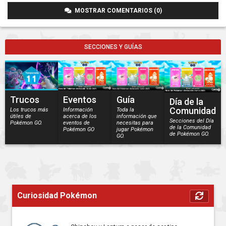
MOSTRAR COMENTARIOS (0)
SECCIONES Y GUÍAS
Trucos
Eventos
Guía
Día de la
Comunidad
Los trucos más
Información
Toda la
útiles de
acerca de los
información que
Secciones del Día
Pokémon GO.
eventos de
necesitas para
de la Comunidad
Pokémon GO
jugar Pokémon
de Pokémon GO.
GO.
Curiosidad Pokémon