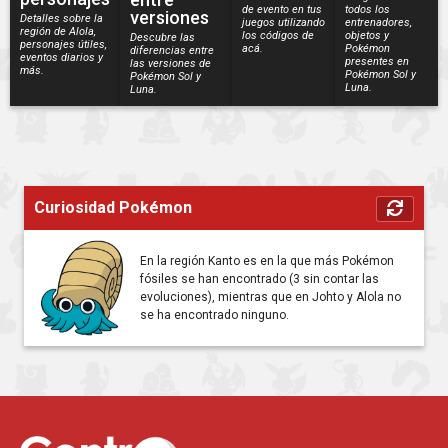
de evento en tus
todos los
versiones
Detalles sobre la
juegos utilizando
entrenadores,
región de Alola,
los códigos de
objetos y
Descubre las
personajes útiles,
acá.
Pokémon
diferencias entre
eventos diarios y
presentes en
las versiones de
más.
Pokémon Sol y
Pokémon Sol y
Luna.
Luna.
Curiosidad Pokémon
En la región Kanto es en la que más Pokémon
fósiles se han encontrado (3 sin contar las
evoluciones), mientras que en Johto y Alola no
se ha encontrado ninguno.