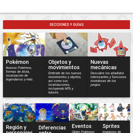
SECCIONES Y GUÍAS
Pokémon
Objetos y
Nuevas
movimientos
mecánicas
Nuevos Pokémon,
formas de Alola,
Entérate de los nuevos
Descubre los añadidos
localización de
movimientos y objetos,
interesantes y funciones
legendarios y más.
así como sus
novedosas de los
localizaciones,
juegos.
incluyendo MTs y
tutores.
Eventos
Sprites
Región y
Diferencias
personajes
entre
Obtén Pokémon
Imágenes de