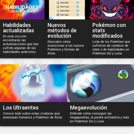
Habilidades
Nuevos
Pokémon con
actualizadas
métodos de
stats
evolución
modificados
En esta sección
encontrarás las
Descubre cómo
Lista de los Pokémon que
actualizaciones que han
evolucionar a los nuevos
sufrieron de cambios de
sufrido algunas de las
Pokémon y formas de
stats o de habilidades en
habilidades anteriores.
Alola.
Pokémon Sol y Luna.
Los Ultraentes
Megaevolución
Conoce todo sobre estas criaturas que
Entérate cómo conseguir las
amenazan humanos y Pokémon de Alola.
megapiedras, la piedra activadora y más
en Pokémon Sol y Luna.