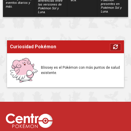
acá.
Pokémon
diferencias entre
eventos diarios y
presentes en
las versiones de
más.
Pokémon Sol y
Pokémon Sol y
Luna.
Luna.
Curiosidad Pokémon
Blissey es el Pokémon con más puntos de salud
existente.