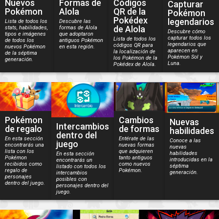
Nuevos
Formas de
Códigos
Capturar
Pokémon
Alola
QR de la
Pokémon
Pokédex
legendarios
Lista de todos los
Descubre las
de Alola
stats, habilidades,
formas de Alola
Descubre cómo
tipos e imágenes
que adoptaron
capturar todos los
Lista de todos los
de todos los
antiguos Pokémon
legendarios que
códigos QR para
nuevos Pokémon
en esta región.
aparecen en
la localización de
de la séptima
Pokémon Sol y
los Pokémon de la
generación.
Luna.
Pokédex de Alola.
Pokémon
Cambios
Nuevas
Intercambios
de regalo
de formas
habilidades
dentro del
En esta sección
Entérate de las
Conoce a las
juego
encontrarás una
nuevas formas
nuevas
lista con los
que adquieren
habilidades
En esta sección
Pokémon
tanto antiguos
introducidas en la
encontrarás un
recibidos como
como nuevos
séptima
listado con todos los
regalo de
Pokémon.
generación.
intercambios
personajes
posibles con
dentro del juego.
personajes dentro del
juego.