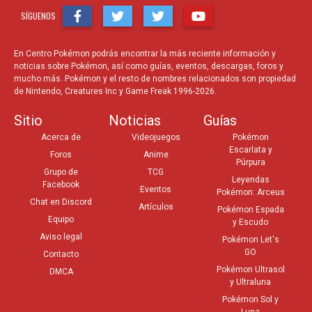
SÍGUENOS
En Centro Pokémon podrás encontrar la más reciente información y
noticias sobre Pokémon, así como guías, eventos, descargas, foros y
mucho más. Pokémon y el resto de nombres relacionados son propiedad
de Nintendo, Creatures Inc y Game Freak 1996-2026.
Sitio
Noticias
Guías
Acerca de
Videojuegos
Pokémon
Escarlata y
Foros
Anime
Púrpura
Grupo de
TCG
Leyendas
Facebook
Eventos
Pokémon: Arceus
Chat en Discord
Artículos
Pokémon Espada
Equipo
y Escudo
Aviso legal
Pokémon Let's
GO
Contacto
Pokémon Ultrasol
DMCA
y Ultraluna
Pokémon Sol y
Luna