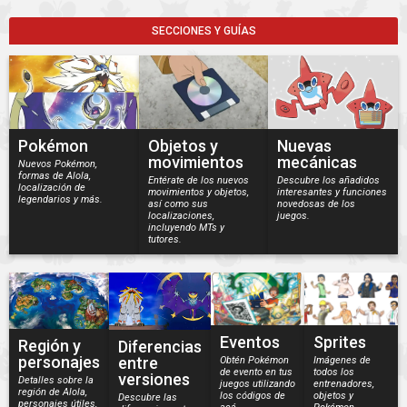
SECCIONES Y GUÍAS
Pokémon
Objetos y
Nuevas
movimientos
mecánicas
Nuevos Pokémon,
formas de Alola,
Entérate de los nuevos
Descubre los añadidos
localización de
movimientos y objetos,
interesantes y funciones
legendarios y más.
así como sus
novedosas de los
localizaciones,
juegos.
incluyendo MTs y
tutores.
Eventos
Sprites
Región y
Diferencias
personajes
entre
Obtén Pokémon
Imágenes de
de evento en tus
todos los
versiones
Detalles sobre la
juegos utilizando
entrenadores,
región de Alola,
los códigos de
objetos y
Descubre las
personajes útiles,