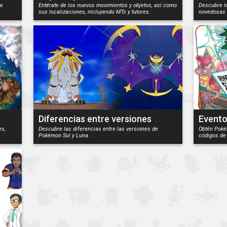
de
Entérate de los nuevos movimientos y objetos, así como
Descubre l
sus localizaciones, incluyendo MTs y tutores.
novedosas 
Diferencias entre versiones
Event
es,
Descubre las diferencias entre las versiones de
Obtén Pokém
Pokémon Sol y Luna.
códigos de