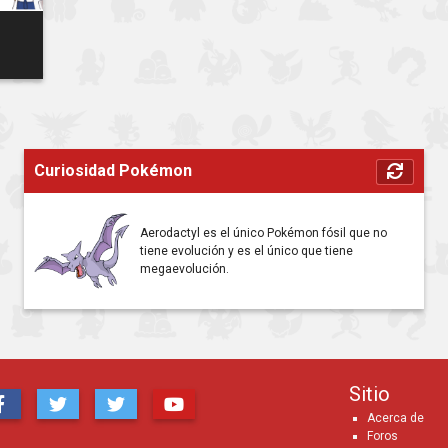
Curiosidad Pokémon
Aerodactyl es el único Pokémon fósil que no
tiene evolución y es el único que tiene
megaevolución.
Sitio
Acerca de
Foros