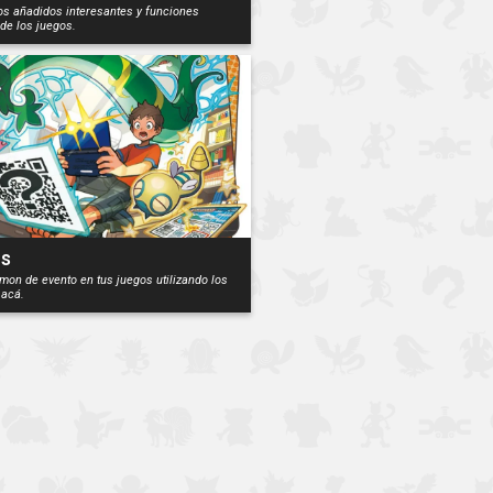
os añadidos interesantes y funciones
de los juegos.
os
on de evento en tus juegos utilizando los
 acá.