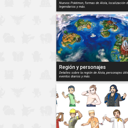
Nuevos Pokémon, formas de Alola, localización 
legendarios y más.
Región y personajes
Detalles sobre la región de Alola, personajes útil
eventos diarios y más.