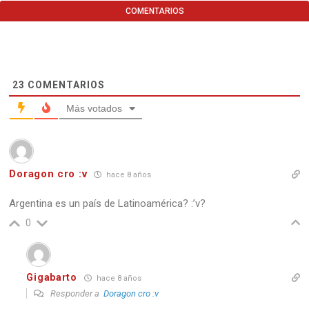
COMENTARIOS
23
COMENTARIOS
Más votados
Doragon cro :v
hace 8 años
Argentina es un país de Latinoamérica? :’v?
0
Gigabarto
hace 8 años
Responder a
Doragon cro :v