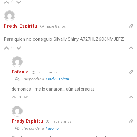
0
Fredy Espíritu
hace 8 años
Para quien no consiguio Silvally Shiny A727HLZ6C6NMJEFZ
0
Fafonio
hace 8 años
Responder a
Fredy Espíritu
demonios… me lo ganaron… aún así gracias
0
Fredy Espíritu
hace 8 años
Responder a
Fafonio