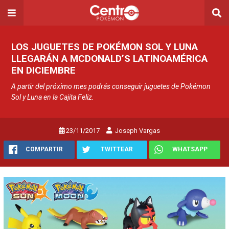
LOS JUGUETES DE POKÉMON SOL Y LUNA
LLEGARÁN A MCDONALD’S LATINOAMÉRICA
EN DICIEMBRE
A partir del próximo mes podrás conseguir juguetes de Pokémon
Sol y Luna en la Cajita Feliz.
23/11/2017
Joseph Vargas
COMPARTIR
TWITTEAR
WHATSAPP