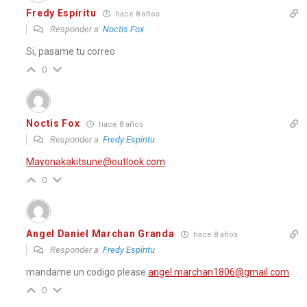
Fredy Espíritu
hace 8 años
Responder a
Noctis Fox
Si, pasame tu correo
0
Noctis Fox
hace 8 años
Responder a
Fredy Espíritu
Mayonakakitsune@outlook.com
0
Angel Daniel Marchan Granda
hace 8 años
Responder a
Fredy Espíritu
mandame un codigo please
angel.marchan1806@gmail.com
0