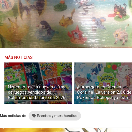
MÁS NOTICIAS
Nintendo revela nuevas cifras
¡Sumergete en Cuenca
de juegos vendidos de
Coralina! La versión 2.0.0 de
Pokémon hasta junio de 2026
Pokémon Pokopia ya está
disponible con buceo y
construcción submarina
Eventos y merchandise
Más noticias de