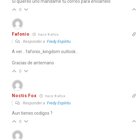
Si quieres uno mandame tu correo para enviartelo
0
Fafonio
hace 8 años
Responder a
Fredy Espíritu
A ver… fafonio_kingdom outlook…
Gracias de antemano
0
Noctis Fox
hace 8 años
Responder a
Fredy Espíritu
Aun tienes codigos ?
0