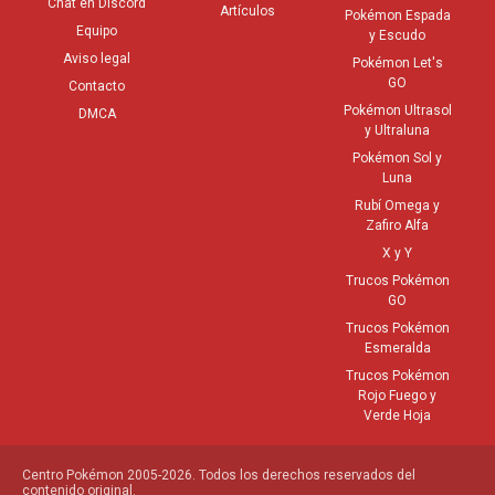
Chat en Discord
Artículos
Pokémon Espada
Equipo
y Escudo
Aviso legal
Pokémon Let's
GO
Contacto
Pokémon Ultrasol
DMCA
y Ultraluna
Pokémon Sol y
Luna
Rubí Omega y
Zafiro Alfa
X y Y
Trucos Pokémon
GO
Trucos Pokémon
Esmeralda
Trucos Pokémon
Rojo Fuego y
Verde Hoja
Centro Pokémon 2005-2026. Todos los derechos reservados del
contenido original.