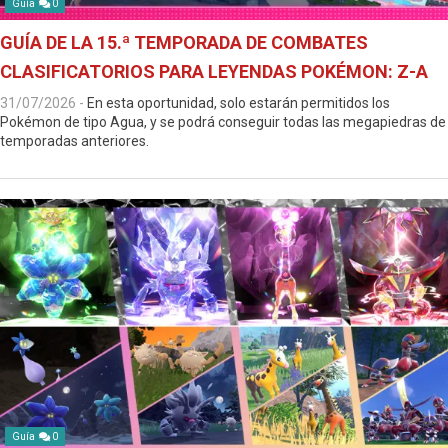
Guía
0
GUÍA DE LA 15.ª TEMPORADA DE COMBATES
CLASIFICATORIOS PARA LEYENDAS POKÉMON: Z-A
31/07/2026
-
En esta oportunidad, solo estarán permitidos los
Pokémon de tipo Agua, y se podrá conseguir todas las megapiedras de
temporadas anteriores.
Guía
0