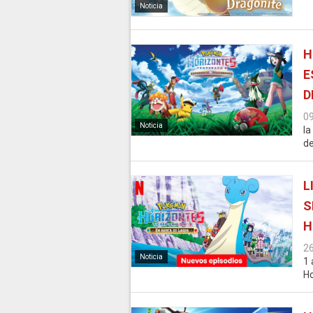
Noticia
H
E
D
0
Noticia
la
de
L
S
H
2
Noticia
1 
Ho