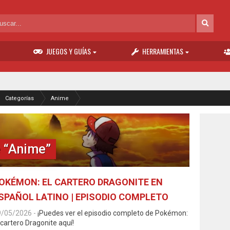
JUEGOS Y GUÍAS
HERRAMIENTAS
Categorías
Anime
 “Anime”
OKÉMON: EL CARTERO DRAGONITE EN
SPAÑOL LATINO | EPISODIO COMPLETO
9/05/2026
-
¡Puedes ver el episodio completo de Pokémon:
 cartero Dragonite aquí!