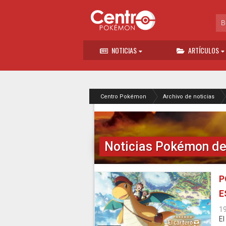
NOTICIAS
ARTÍCULOS
Centro Pokémon
Archivo de noticias
Noticias Pokémon de
P
E
1
El