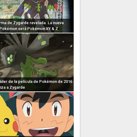
rma de Zygarde revelada. La nueva
 Pokémon será Pokémon XY & Z
áiler de la película de Pokémon de 2016
iza a Zygarde