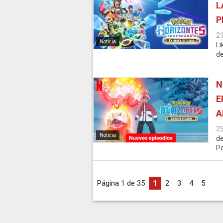
L
P
2
Noticia
Li
de
N
E
A
2
Noticia
de
Po
Página 1 de 35
1
2
3
4
5
...