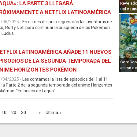
AQUA»: LA PARTE 3 LLEGARÁ
Revelado
Sol y Lun
RÓXIMAMENTE A NETFLIX LATINOAMÉRICA
1/05/2025
-
En el mes de junio regresarán las aventuras de
ko, Rod y Doti para continuar la búsqueda de los Pokémon
 Lucius.
ETFLIX LATINOAMÉRICA AÑADE 11 NUEVOS
PISODIOS DE LA SEGUNDA TEMPORADA DEL
CoroCoro:
anime de
NIME HORIZONTES POKÉMON
5/04/2025
-
Les contamos la lista de episodios del 1 al 11
 la Parte 2 de la segunda temporada del anime Horizontes
kémon: "En busca de Laqua".
10
20
30
...
»
Última »