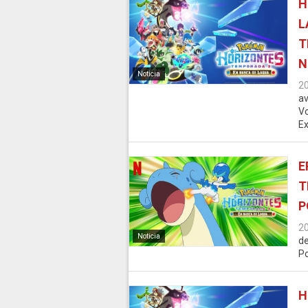
H
L
T
N
Noticia
2
av
Vo
Ex
E
T
P
2
Noticia
de
Po
H