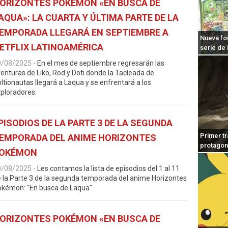
ORIZONTES POKÉMON «EN BUSCA DE
AQUA»: LA CUARTA Y ÚLTIMA PARTE DE LA
EMPORADA LLEGARÁ EN SEPTIEMBRE A
Nueva fo
ETFLIX LATINOAMÉRICA
serie de
0/08/2025
-
En el mes de septiembre regresarán las
enturas de Liko, Rod y Doti donde la Tacleada de
ltionautas llegará a Laqua y se enfrentará a los
ploradores.
PISODIOS DE LA PARTE 3 DE LA SEGUNDA
Primer tr
EMPORADA DEL ANIME HORIZONTES
protagon
OKÉMON
0/08/2025
-
Les contamos la lista de episodios del 1 al 11
 la Parte 3 de la segunda temporada del anime Horizontes
kémon: "En busca de Laqua".
ORIZONTES POKÉMON «EN BUSCA DE