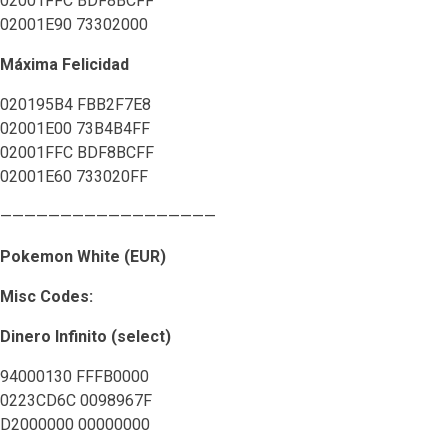
02001FFC BDF8BCFF
02001E90 73302000
Máxima Felicidad
020195B4 FBB2F7E8
02001E00 73B4B4FF
02001FFC BDF8BCFF
02001E60 733020FF
——————————————————
Pokemon White (EUR)
Misc Codes:
Dinero Infinito (select)
94000130 FFFB0000
0223CD6C 0098967F
D2000000 00000000