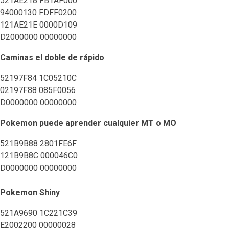
521AE218 FB1AF000
94000130 FDFF0200
121AE21E 0000D109
D2000000 00000000
Caminas el doble de rápido
52197F84 1C05210C
02197F88 085F0056
D0000000 00000000
Pokemon puede aprender cualquier MT o MO
521B9B88 2801FE6F
121B9B8C 000046C0
D0000000 00000000
Pokemon Shiny
521A9690 1C221C39
E2002200 00000028