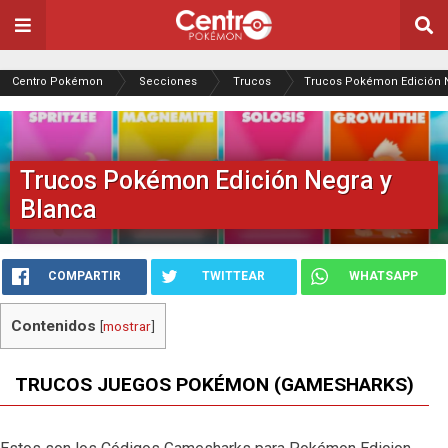
Centro Pokémon
Secciones
Trucos
Trucos Pokémon Edición N
Trucos Pokémon Edición Negra y
Blanca
COMPARTIR
TWITTEAR
WHATSAPP
Contenidos
[
mostrar
]
TRUCOS JUEGOS POKÉMON (GAMESHARKS)