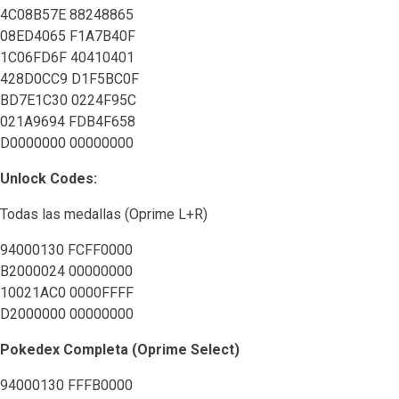
4C08B57E 88248865
08ED4065 F1A7B40F
1C06FD6F 40410401
428D0CC9 D1F5BC0F
BD7E1C30 0224F95C
021A9694 FDB4F658
D0000000 00000000
Unlock Codes:
Todas las medallas (Oprime L+R)
94000130 FCFF0000
B2000024 00000000
10021AC0 0000FFFF
D2000000 00000000
Pokedex Completa (Oprime Select)
94000130 FFFB0000