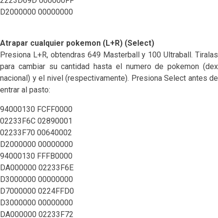
2223D69D 000000FF
D2000000 00000000
Atrapar cualquier pokemon (L+R) (Select)
Presiona L+R, obtendras 649 Masterball y 100 Ultraball. Tiralas
para cambiar su cantidad hasta el numero de pokemon (dex
nacional) y el nivel (respectivamente). Presiona Select antes de
entrar al pasto:
94000130 FCFF0000
02233F6C 02890001
02233F70 00640002
D2000000 00000000
94000130 FFFB0000
DA000000 02233F6E
D3000000 00000000
D7000000 0224FFD0
D3000000 00000000
DA000000 02233F72