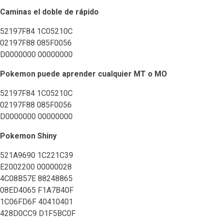
Caminas el doble de rápido
52197F84 1C05210C
02197F88 085F0056
D0000000 00000000
Pokemon puede aprender cualquier MT o MO
52197F84 1C05210C
02197F88 085F0056
D0000000 00000000
Pokemon Shiny
521A9690 1C221C39
E2002200 00000028
4C08B57E 88248865
08ED4065 F1A7B40F
1C06FD6F 40410401
428D0CC9 D1F5BC0F