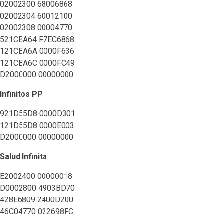
02002300 68006868
02002304 60012100
02002308 00004770
521CBA64 F7EC6868
121CBA6A 0000F636
121CBA6C 0000FC49
D2000000 00000000
Infinitos PP
921D55D8 0000D301
121D55D8 0000E003
D2000000 00000000
Salud Infinita
E2002400 00000018
D0002800 4903BD70
428E6809 2400D200
46C04770 022698FC