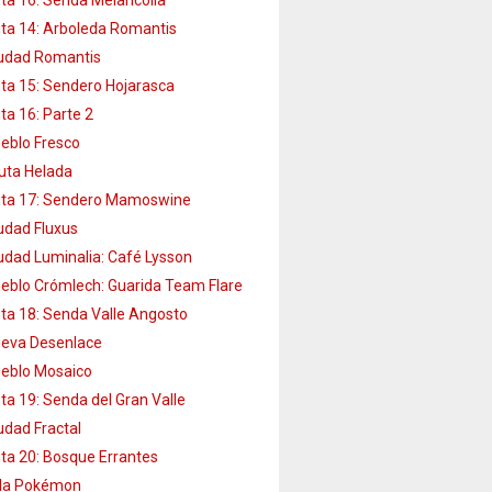
ta 14: Arboleda Romantis
udad Romantis
ta 15: Sendero Hojarasca
ta 16: Parte 2
eblo Fresco
uta Helada
ta 17: Sendero Mamoswine
udad Fluxus
udad Luminalia: Café Lysson
eblo Crómlech: Guarida Team Flare
ta 18: Senda Valle Angosto
eva Desenlace
eblo Mosaico
ta 19: Senda del Gran Valle
udad Fractal
ta 20: Bosque Errantes
lla Pokémon