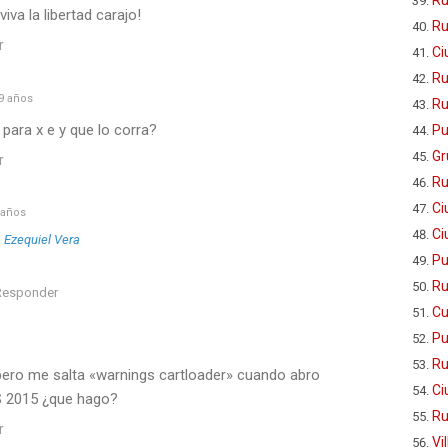
iva la libertad carajo!
Ru
r
Ci
Ru
9 años
Ru
para x e y que lo corra?
Pu
Gr
r
Ru
Ci
 años
Ci
a
Ezequiel Vera
Pu
Ru
Responder
Cu
Pu
Ru
 pero me salta «warnings cartloader» cuando abro
Ci
 2015 ¿que hago?
Ru
r
Vi