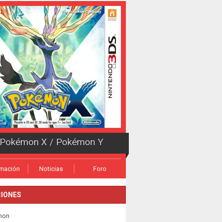
Pokémon X / Pokémon Y
rmación
Noticias
Foro
IONES
mon