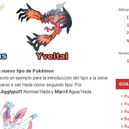
Mécan
E
S
P
N
Nove
S
un nuevo tipo de Pokémon
solo un ejemplo para la introducción del tipo a la serie.
GUIA
aron a ser Hada como segundo tipo. Por
Jigglypuff
Normal/Hada y
Marril
Agua/Hada.
Pu
Pu
Ru
Bo
Ru