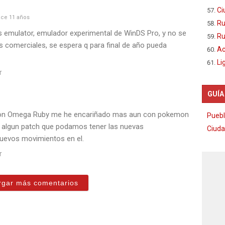
Ci
ce 11 años
Ru
s emulator, emulador experimental de WinDS Pro, y no se
Ru
 comerciales, se espera q para final de año pueda
Ac
Li
r
GUÍA
on Omega Ruby me he encariñado mas aun con pokemon
Puebl
 algun patch que podamos tener las nuevas
Ciuda
uevos movimientos en el.
r
rgar más comentarios