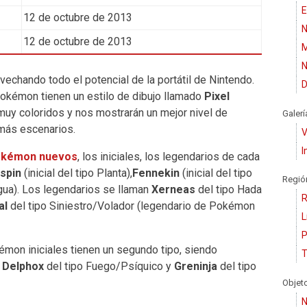
E
12 de octubre de 2013
N
12 de octubre de 2013
M
N
vechando todo el potencial de la portátil de Nintendo.
D
Pokémon tienen un estilo de dibujo llamado
Pixel
 muy coloridos y nos mostrarán un mejor nivel de
Galerí
más escenarios.
V
I
kémon nuevos
, los iniciales, los legendarios de cada
spin
(inicial del tipo Planta),
Fennekin
(inicial del tipo
Regió
Agua). Los legendarios se llaman
Xerneas
del tipo Hada
R
al
del tipo Siniestro/Volador (legendario de Pokémon
L
P
émon iniciales tienen un segundo tipo, siendo
T
,
Delphox
del tipo Fuego/Psíquico y
Greninja
del tipo
Objet
N