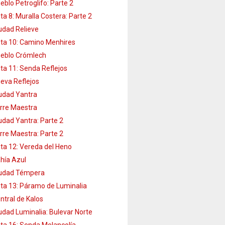
eblo Petroglifo: Parte 2
ta 8: Muralla Costera: Parte 2
udad Relieve
ta 10: Camino Menhires
eblo Crómlech
ta 11: Senda Reflejos
eva Reflejos
udad Yantra
rre Maestra
udad Yantra: Parte 2
rre Maestra: Parte 2
ta 12: Vereda del Heno
hía Azul
udad Témpera
ta 13: Páramo de Luminalia
ntral de Kalos
udad Luminalia: Bulevar Norte
ta 16: Senda Melancolía