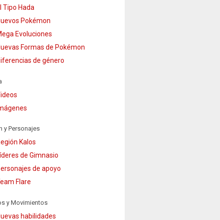
l Tipo Hada
uevos Pokémon
ega Evoluciones
uevas Formas de Pokémon
iferencias de género
a
ideos
mágenes
n y Personajes
egión Kalos
íderes de Gimnasio
ersonajes de apoyo
eam Flare
os y Movimientos
uevas habilidades