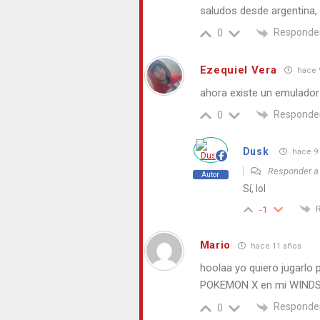
saludos desde argentina, v
Responde
0
Ezequiel Vera
hace 
ahora existe un emulador 
Responde
0
Dusk
hace 9
Responder 
Autor
Sí, lol
-1
Mario
hace 11 años
hoolaa yo quiero jugarlo
POKEMON X en mi WINDS
Responde
0