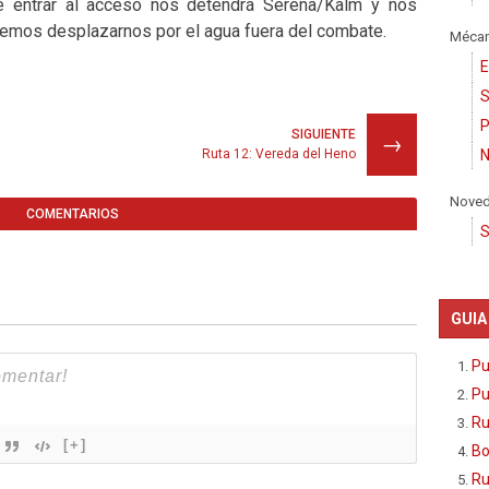
de entrar al acceso nos detendrá Serena/Kalm y nos
dremos desplazarnos por el agua fuera del combate.
Mécan
E
S
P
SIGUIENTE
→
Ruta 12: Vereda del Heno
N
Nove
COMENTARIOS
S
GUIA
Pu
Pu
Ru
[+]
Bo
Ru