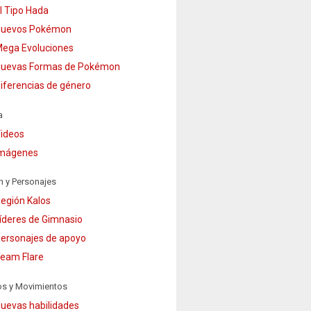
l Tipo Hada
uevos Pokémon
ega Evoluciones
uevas Formas de Pokémon
iferencias de género
a
ideos
mágenes
n y Personajes
egión Kalos
íderes de Gimnasio
ersonajes de apoyo
eam Flare
os y Movimientos
uevas habilidades