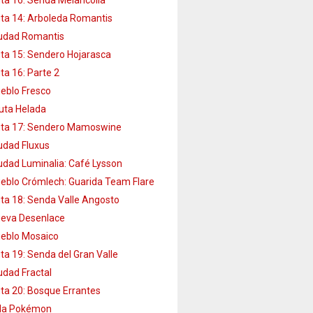
ta 14: Arboleda Romantis
udad Romantis
ta 15: Sendero Hojarasca
ta 16: Parte 2
eblo Fresco
uta Helada
ta 17: Sendero Mamoswine
udad Fluxus
udad Luminalia: Café Lysson
eblo Crómlech: Guarida Team Flare
ta 18: Senda Valle Angosto
eva Desenlace
eblo Mosaico
ta 19: Senda del Gran Valle
udad Fractal
ta 20: Bosque Errantes
lla Pokémon