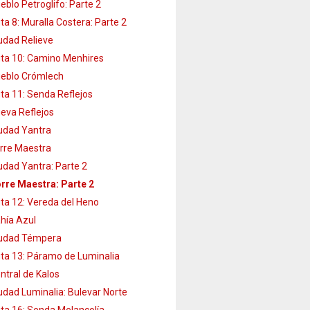
eblo Petroglifo: Parte 2
ta 8: Muralla Costera: Parte 2
udad Relieve
ta 10: Camino Menhires
eblo Crómlech
ta 11: Senda Reflejos
eva Reflejos
udad Yantra
rre Maestra
udad Yantra: Parte 2
rre Maestra: Parte 2
ta 12: Vereda del Heno
hía Azul
udad Témpera
ta 13: Páramo de Luminalia
ntral de Kalos
udad Luminalia: Bulevar Norte
ta 16: Senda Melancolía