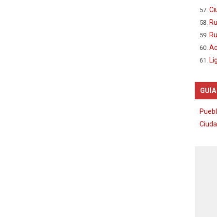
Ci
Ru
Ru
Ac
Li
GUÍA
Puebl
Ciuda