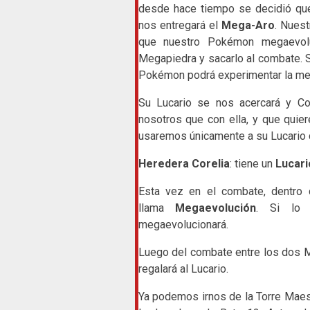
desde hace tiempo se decidió que 
nos entregará el
Mega-Aro
. Nuest
que nuestro Pokémon megaevolu
Megapiedra y sacarlo al combate. S
Pokémon podrá experimentar la me
Su Lucario se nos acercará y Co
nosotros que con ella, y que quie
usaremos únicamente a su Lucario c
Heredera Corelia
: tiene un
Lucar
Esta vez en el combate, dentro 
llama
Megaevolución
. Si lo 
megaevolucionará.
Luego del combate entre los dos M
regalará al Lucario.
Ya podemos irnos de la Torre Maestr