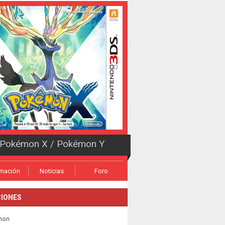
Pokémon X / Pokémon Y
rmación
Noticias
Foro
IONES
mon