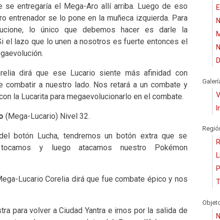
se entregaría el Mega-Aro allí arriba. Luego de eso
E
ro entrenador se lo pone en la muñeca izquierda. Para
N
cione, lo único que debemos hacer es darle la
M
i el lazo que lo unen a nosotros es fuerte entonces el
N
gaevolución.
D
relia dirá que ese Lucario siente más afinidad con
Galerí
re combatir a nuestro lado. Nos retará a un combate y
V
on la Lucarita para megaevolucionarlo en el combate.
I
io
(Mega-Lucario) Nivel 32.
Regió
del botón Lucha, tendremos un botón extra que se
R
tocamos y luego atacamos nuestro Pokémon
L
P
ega-Lucario Corelia dirá que fue combate épico y nos
T
Objet
a para volver a Ciudad Yantra e irnos por la salida de
N