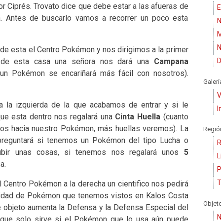
 Ciprés. Trovato dice que debe estar a las afueras de
E
a. Antes de buscarlo vamos a recorrer un poco esta
N
M
N
de esta el Centro Pokémon y nos dirigimos a la primer
o de esta casa una señora nos dará una
Campana
D
 un Pokémon se encariñará más fácil con nosotros).
Galerí
V
la izquierda de la que acabamos de entrar y si le
I
ue esta dentro nos regalará una
Cinta Huella
(cuanto
os hacia nuestro Pokémon, más huellas veremos). La
Regió
 preguntará si tenemos un Pokémon del tipo Lucha o
R
ubir unas cosas, si tenemos nos regalará unos
5
L
a.
P
T
l Centro Pokémon a la derecha un cientifico nos pedirá
ntidad de Pokémon que tenemos vistos en Kalos Costa
Objet
te objeto aumenta la Defensa y la Defensa Especial del
N
nque solo sirve si el Pokémon que lo usa aún puede