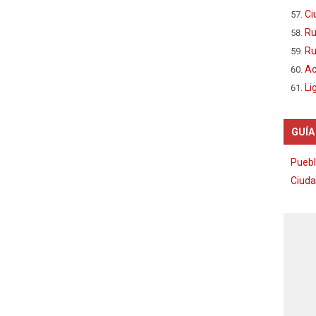
Ci
Ru
Ru
Ac
Li
GUÍA
Puebl
Ciuda