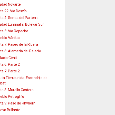
udad Novarte
ta 22: Vía Desvío
ta 4: Senda del Parterre
udad Luminalia: Bulevar Sur
ta 5: Vía Repecho
eblo Vánitas
ta 7: Paseo de la Ribera
ta 6: Alameda del Palacio
lacio Cénit
ta 6: Parte 2
ta 7: Parte 2
uta Tierraunida: Escondrijo de
bat
ta 8: Muralla Costera
eblo Petroglifo
ta 9: Paso de Rhyhorn
eva Brillante