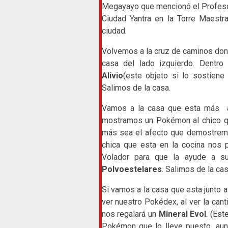
Megayayo que mencionó el Profesor
Ciudad Yantra en la Torre Maestr
ciudad.
Volvemos a la cruz de caminos don
casa del lado izquierdo. Dentr
Alivio
(este objeto si lo sostiene
Salimos de la casa.
Vamos a la casa que esta más a 
mostramos un Pokémon al chico q
más sea el afecto que demostrem
chica que esta en la cocina nos
Volador para que la ayude a s
Polvoestelares
. Salimos de la cas
Si vamos a la casa que esta junto a
ver nuestro Pokédex, al ver la ca
nos regalará un
Mineral Evol
. (Es
Pokémon que lo lleve puesto, au