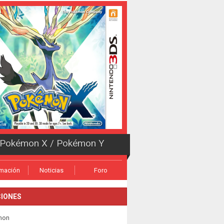
Pokémon X / Pokémon Y
rmación
Noticias
Foro
IONES
mon