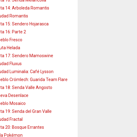
ta 14: Arboleda Romantis
udad Romantis
ta 15: Sendero Hojarasca
ta 16: Parte 2
eblo Fresco
uta Helada
ta 17: Sendero Mamoswine
udad Fluxus
udad Luminalia: Café Lysson
eblo Crómlech: Guarida Team Flare
ta 18: Senda Valle Angosto
eva Desenlace
eblo Mosaico
ta 19: Senda del Gran Valle
udad Fractal
ta 20: Bosque Errantes
lla Pokémon