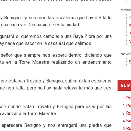
Mécan
y Benigno, si subimos las escaleras que hay del lado
E
una casa y el Gimnasio de esta ciudad.
S
P
eguntará si queremos cambiarle una Baya Zidra por una
N
ay nada que hacer en la casa así que salimos.
Nove
l señor que siempre nos espera dentro, diciendo que
sta en la Torre Maestra realizando un entrenamiento
S
de estaban Trovato y Benigno, subimos las escaleras
GUIA
ue nos falta, pero no hay nada relevante más que tres
Pu
Pu
sde donde estan Trovato y Benigno para bajar por las
Ru
a avanzar a la Torre Maestra.
Bo
 aparecerá Benigno y nos entregará una piedra que
Ru