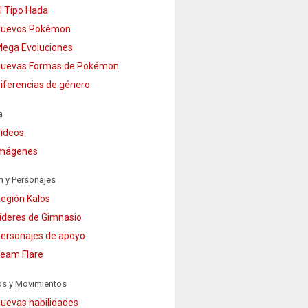
l Tipo Hada
uevos Pokémon
ega Evoluciones
uevas Formas de Pokémon
iferencias de género
a
ideos
mágenes
n y Personajes
egión Kalos
íderes de Gimnasio
ersonajes de apoyo
eam Flare
os y Movimientos
uevas habilidades