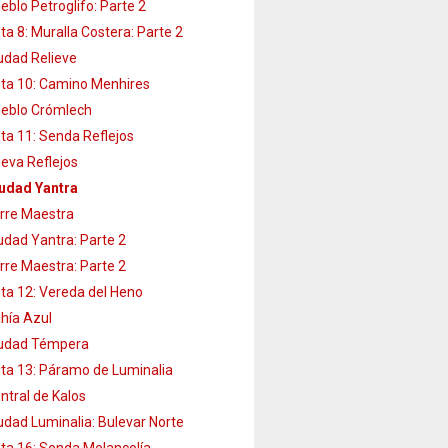
eblo Petroglifo: Parte 2
ta 8: Muralla Costera: Parte 2
udad Relieve
ta 10: Camino Menhires
eblo Crómlech
ta 11: Senda Reflejos
eva Reflejos
udad Yantra
rre Maestra
udad Yantra: Parte 2
rre Maestra: Parte 2
ta 12: Vereda del Heno
hía Azul
udad Témpera
ta 13: Páramo de Luminalia
ntral de Kalos
udad Luminalia: Bulevar Norte
ta 16: Senda Melancolía