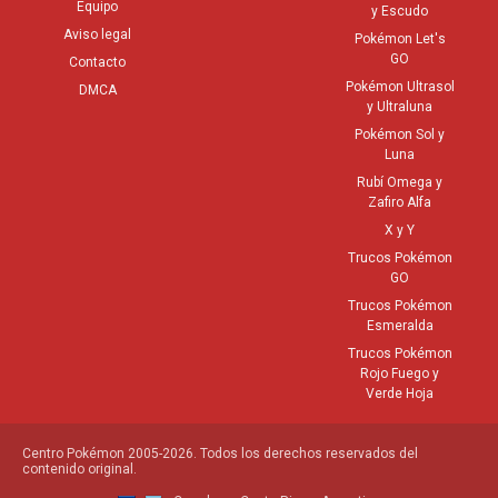
Equipo
y Escudo
Aviso legal
Pokémon Let's
GO
Contacto
Pokémon Ultrasol
DMCA
y Ultraluna
Pokémon Sol y
Luna
Rubí Omega y
Zafiro Alfa
X y Y
Trucos Pokémon
GO
Trucos Pokémon
Esmeralda
Trucos Pokémon
Rojo Fuego y
Verde Hoja
Centro Pokémon 2005-2026. Todos los derechos reservados del
contenido original.