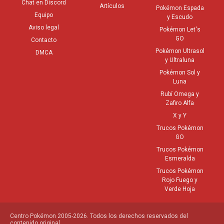
Chat en Discord
Artículos
Pokémon Espada
Equipo
y Escudo
Aviso legal
Pokémon Let's
GO
Contacto
Pokémon Ultrasol
DMCA
y Ultraluna
Pokémon Sol y
Luna
Rubí Omega y
Zafiro Alfa
X y Y
Trucos Pokémon
GO
Trucos Pokémon
Esmeralda
Trucos Pokémon
Rojo Fuego y
Verde Hoja
Centro Pokémon 2005-2026. Todos los derechos reservados del
contenido original.