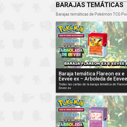
BARAJAS TEMÁTICAS
Barajas temáticas de Pokémon TCG Poc
Baraja temática Flareon ex e
Eevee ex – Arboleda de Eeve
Todas las cartas de la baraja temática de Flareon
Eevee ex.