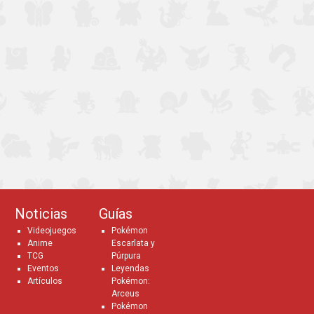
Noticias
Guías
Videojuegos
Pokémon
Anime
Escarlata y
TCG
Púrpura
Eventos
Leyendas
Artículos
Pokémon:
Arceus
Pokémon