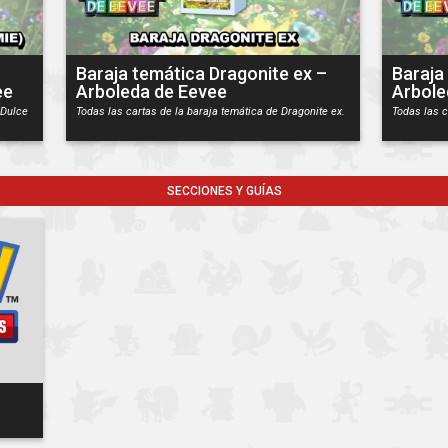
Baraja temática Dragonite ex –
Baraja
ee
Arboleda de Eevee
Arbole
 Dulce
Todas las cartas de la baraja temática de Dragonite ex.
Todas las c
SECCIONES Y GUÍAS