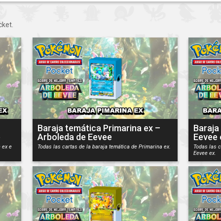
ket.
Baraja temática Primarina ex –
Baraja
e
Arboleda de Eevee
Eevee 
 ex e
Todas las cartas de la baraja temática de Primarina ex.
Todas las c
Eevee ex.