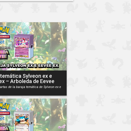
 temática Sylveon ex e
ex – Arboleda de Eevee
artas de la baraja temática de Sylveon ex e