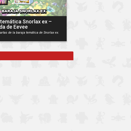
 temática Snorlax ex –
da de Eevee
artas de la baraja temática de Snorlax ex.