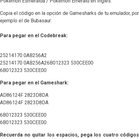
Pokémon Esmeralda / Pokémon Emerald en Ingles.
Copia el código en la opción de Gamesharks de tu emulador, por
ejemplo el de Bubasaur:
Para pegar en el Codebreak:
25214170 0AB256A2
25214170 0AB256A26B012323 530CEE00
6B012323 530CEE00
Para pegar en el
Gameshark:
AD86124F 2823D8DA
AD86124F 2823D8DA
6B012323 530CEE00
6B012323 530CEE00
Recuerda no quitar los espacios, pega los cuatro códigos