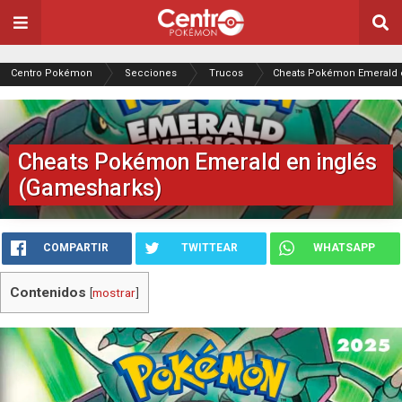
Centro Pokémon
Secciones
Trucos
Cheats Pokémon Emerald e
Cheats Pokémon Emerald en inglés
(Gamesharks)
COMPARTIR
TWITTEAR
WHATSAPP
Contenidos
[
mostrar
]