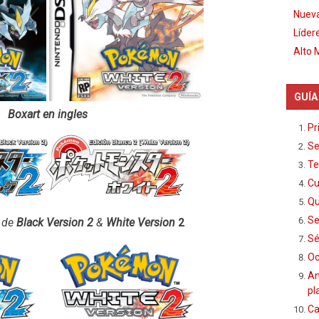
Nueva
Líder
Alto 
GUÍA
Boxart en ingles
Pr
Se
Te
Cu
Qu
Se
 de
Black Version 2
&
White Version
2
Sé
Oc
An
pl
Ca