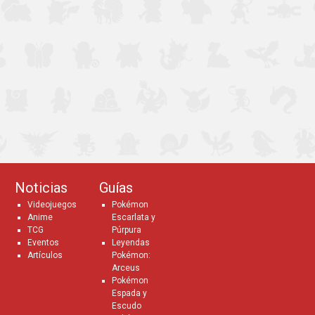
Noticias
Guías
Videojuegos
Pokémon
Anime
Escarlata y
TCG
Púrpura
Eventos
Leyendas
Artículos
Pokémon:
Arceus
Pokémon
Espada y
Escudo