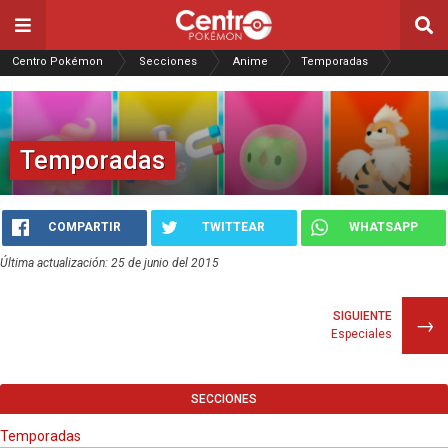
Centro Pokémon
Secciones
Anime
Temporadas
Temporadas
COMPARTIR
TWITTEAR
WHATSAPP
Última actualización: 25 de junio del 2015
SIGUIENTE
→
Especiales
SECCIONES
Temporadas