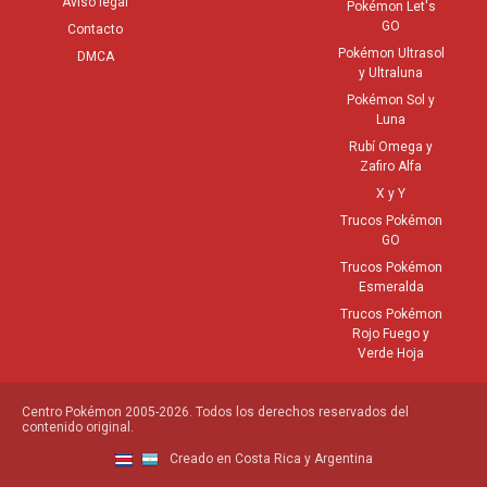
Aviso legal
Pokémon Let's
GO
Contacto
Pokémon Ultrasol
DMCA
y Ultraluna
Pokémon Sol y
Luna
Rubí Omega y
Zafiro Alfa
X y Y
Trucos Pokémon
GO
Trucos Pokémon
Esmeralda
Trucos Pokémon
Rojo Fuego y
Verde Hoja
Centro Pokémon 2005-2026. Todos los derechos reservados del
contenido original.
Creado en Costa Rica y Argentina