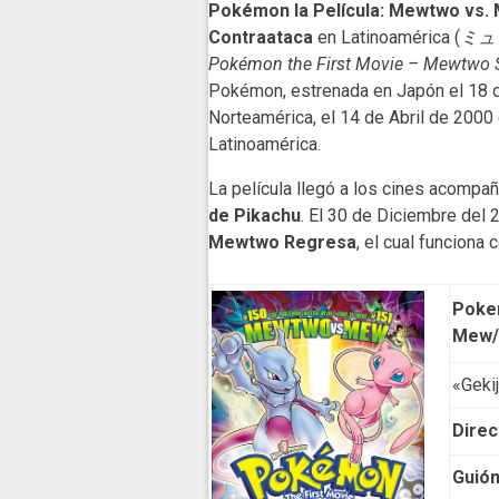
Pokémon la Película: Mewtwo vs.
Contraataca
en Latinoamérica (
ミュ
Pokémon the First Movie – Mewtwo St
Pokémon, estrenada en Japón el 18 d
Norteamérica, el 14 de Abril de 2000
Latinoamérica.
La película llegó a los cines acompa
de Pikachu
. El 30 de Diciembre del 
Mewtwo Regresa
, el cual funciona 
Pokem
Mew/
«Geki
Direc
Guió