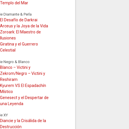
Templo del Mar
ie Diamante & Perla
El Desafío de Darkrai
Arceus y la Joya de la Vida
Zoroark: El Maestro de
Ilusiones
Giratina y el Guerrero
Celestial
ie Negro & Blanco
Blanco – Victini y
Zekrom/Negro – Victini y
Reshiram
Kyurem VS El Espadachín
Místico
Genesect y el Despertar de
una Leyenda
ie XY
Diancie y la Crisálida de la
Destrucción