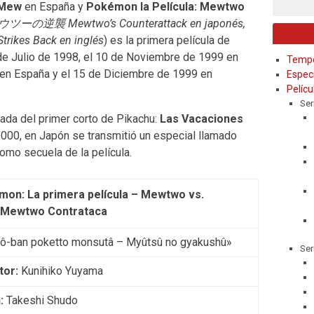
 Mew
en España y
Pokémon la Película: Mewtwo
ウツーの
逆襲
Mewtwo’s Counterattack en japonés,
rikes Back en inglés
) es la primera película de
e Julio de 1998, el 10 de Noviembre de 1999 en
Temp
 en España y el 15 de Diciembre de 1999 en
Espec
Pelícu
Ser
ñada del primer corto de Pikachu:
Las Vacaciones
2000, en Japón se transmitió un especial llamado
como secuela de la película.
on: La primera película – Mewtwo vs.
Mewtwo Contrataca
jô-ban poketto monsutâ – Myûtsû no gyakushû»
Ser
tor:
Kunihiko Yuyama
n:
Takeshi Shudo