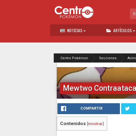
NOTICIAS
ARTÍCULOS
Centro Pokémon
Secciones
Anim
Mewtwo Contraatac
COMPARTIR
Contenidos
[
mostrar
]