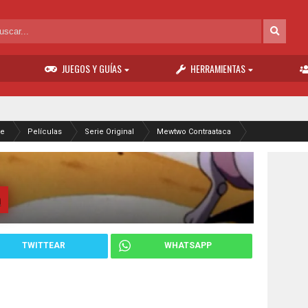
JUEGOS Y GUÍAS
HERRAMIENTAS
e
Películas
Serie Original
Mewtwo Contraataca
a
TWITTEAR
WHATSAPP