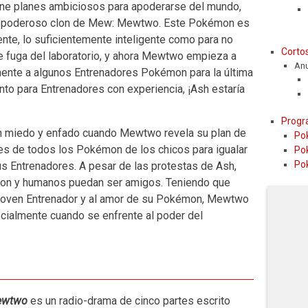
tiene planes ambiciosos para apoderarse del mundo,
un poderoso clon de Mew: Mewtwo. Este Pokémon es
nte, lo suficientemente inteligente como para no
Corto
Se fuga del laboratorio, y ahora Mewtwo empieza a
An
amente a algunos Entrenadores Pokémon para la última
nto para Entrenadores con experiencia, ¡Ash estaría
Progr
en miedo y enfado cuando Mewtwo revela su plan de
Po
s de todos los Pokémon de los chicos para igualar
Po
Po
us Entrenadores. A pesar de las protestas de Ash,
on y humanos puedan ser amigos. Teniendo que
n joven Entrenador y al amor de su Pokémon, Mewtwo
ecialmente cuando se enfrente al poder del
Mewtwo
es un radio-drama de cinco partes escrito