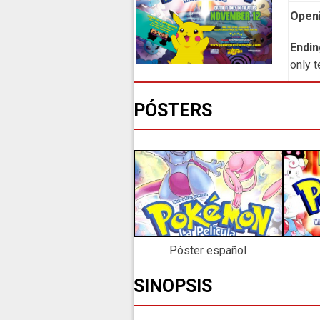
Open
Endin
only 
PÓSTERS
Póster español
SINOPSIS