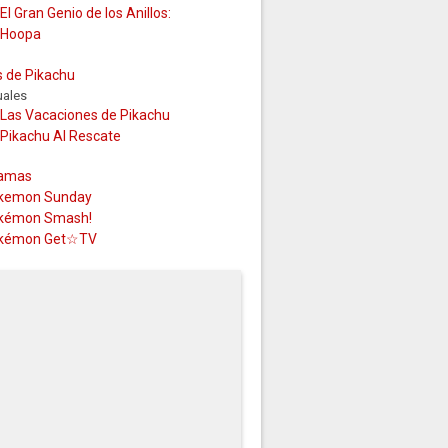
El Gran Genio de los Anillos:
Hoopa
s de Pikachu
uales
Las Vacaciones de Pikachu
Pikachu Al Rescate
amas
kemon Sunday
kémon Smash!
kémon Get☆TV