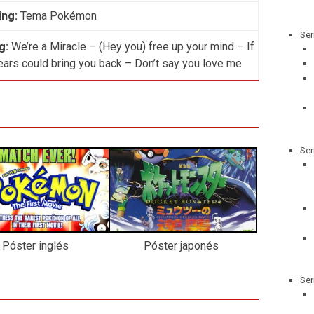
ing:
Tema Pokémon
Ser
g:
We’re a Miracle – (Hey you) free up your mind – If
tears could bring you back – Don’t say you love me
Ser
Póster inglés
Póster japonés
Ser