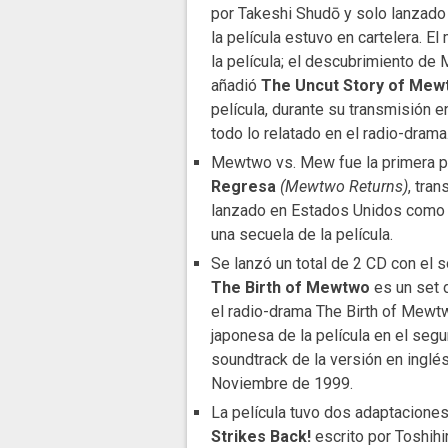
por Takeshi Shudō y solo lanzado
la película estuvo en cartelera. E
la película; el descubrimiento d
añadió
The Uncut Story of Mewt
película, durante su transmisión en
todo lo relatado en el radio-drama
Mewtwo vs. Mew fue la primera pe
Regresa
(Mewtwo Returns)
, tra
lanzado en Estados Unidos como 
una secuela de la película.
Se lanzó un total de 2 CD con el s
The Birth of Mewtwo
es un set 
el radio-drama The Birth of Mewtw
japonesa de la película en el seg
soundtrack de la versión en inglés 
Noviembre de 1999.
La película tuvo dos adaptacione
Strikes Back!
escrito por Toshihi