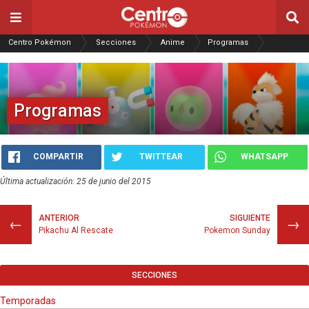
Centro Pokémon
Secciones
Anime
Programas
Programas
COMPARTIR
TWITTEAR
WHATSAPP
Última actualización: 25 de junio del 2015
ANTERIOR
SIGUIENTE
←
→
Pikachu Al Rescate
Pokemon Sunday
SECCIONES
Temporadas