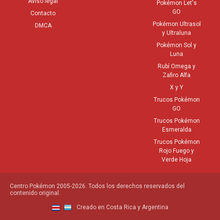
Aviso legal
Pokémon Let's
GO
Contacto
Pokémon Ultrasol
DMCA
y Ultraluna
Pokémon Sol y
Luna
Rubí Omega y
Zafiro Alfa
X y Y
Trucos Pokémon
GO
Trucos Pokémon
Esmeralda
Trucos Pokémon
Rojo Fuego y
Verde Hoja
Centro Pokémon 2005-2026. Todos los derechos reservados del
contenido original.
Creado en Costa Rica y Argentina