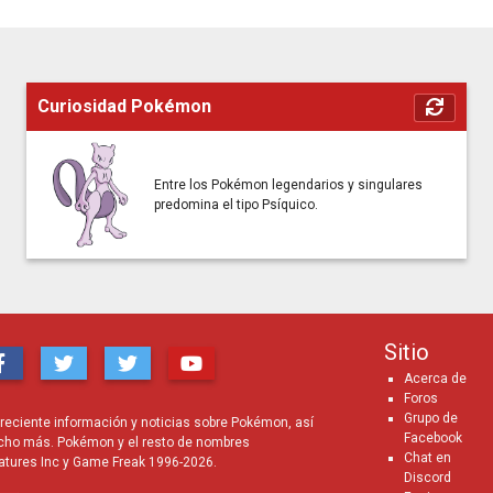
Curiosidad Pokémon
Entre los Pokémon legendarios y singulares
predomina el tipo Psíquico.
Sitio
Acerca de
Foros
Grupo de
eciente información y noticias sobre Pokémon, así
Facebook
cho más. Pokémon y el resto de nombres
Chat en
atures Inc y Game Freak 1996-2026.
Discord