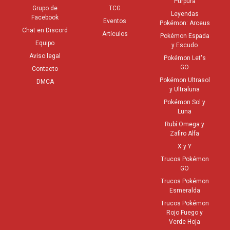
Púrpura
Grupo de
TCG
Leyendas
Facebook
Eventos
Pokémon: Arceus
Chat en Discord
Artículos
Pokémon Espada
Equipo
y Escudo
Aviso legal
Pokémon Let's
GO
Contacto
Pokémon Ultrasol
DMCA
y Ultraluna
Pokémon Sol y
Luna
Rubí Omega y
Zafiro Alfa
X y Y
Trucos Pokémon
GO
Trucos Pokémon
Esmeralda
Trucos Pokémon
Rojo Fuego y
Verde Hoja