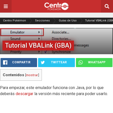
Centro Pokémon
Secciones
Guías de Uso
Tutorial VBALink (GB
Tutorial VBALink (GBA)
COMPARTIR
TWITTEAR
WHATSAPP
Contenidos
[
mostrar
]
Para empezar, este emulador funciona con Java, por lo que
deberás
descargar
la versión más reciente para poder usarlo.