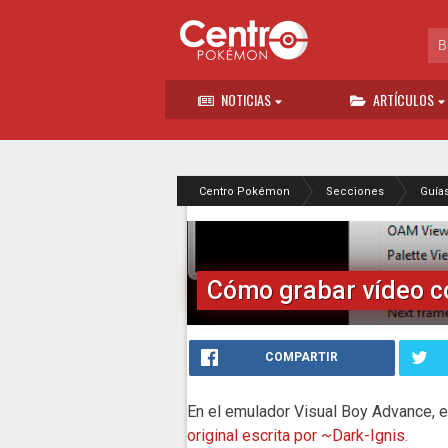
NOTICIAS
ARTÍCULOS
Centro Pokémon
Secciones
Guía
Cómo grabar vídeo 
COMPARTIR
En el emulador Visual Boy Advance, e
original escrita por ~Dark-Ignis.