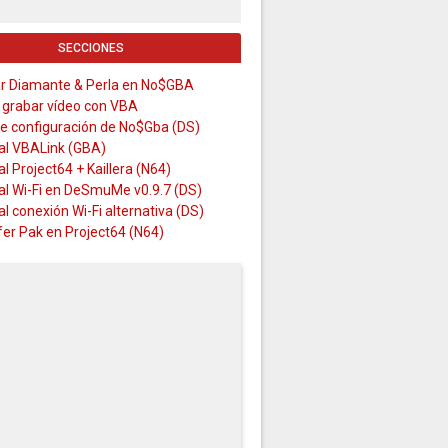
SECCIONES
r Diamante & Perla en No$GBA
grabar vídeo con VBA
de configuración de No$Gba (DS)
ial VBALink (GBA)
al Project64 + Kaillera (N64)
al Wi-Fi en DeSmuMe v0.9.7 (DS)
al conexión Wi-Fi alternativa (DS)
er Pak en Project64 (N64)