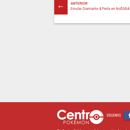
ANTERIOR
←
Emular Diamante & Perla en No$GBA
SÍGUENOS