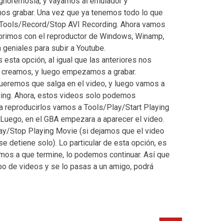
 ignorémosla, y vayamos al emulador y
os grabar. Una vez que ya tenemos todo lo que
a Tools/Record/Stop AVI Recording. Ahora vamos
abrimos con el reproductor de Windows, Winamp,
 geniales para subir a Youtube.
s esta opción, al igual que las anteriores nos
o creamos, y luego empezamos a grabar.
ueremos que salga en el video, y luego vamos a
ng. Ahora, estos videos solo podemos
ra reproducirlos vamos a Tools/Play/Start Playing
 Luego, en el GBA empezara a aparecer el video.
ay/Stop Playing Movie (si dejamos que el video
 se detiene solo). Lo particular de esta opción, es
mos a que termine, lo podemos continuar. Así que
ipo de videos y se lo pasas a un amigo, podrá