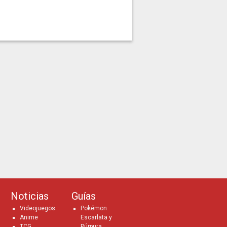
Noticias
Guías
Videojuegos
Pokémon
Anime
Escarlata y
TCG
Púrpura