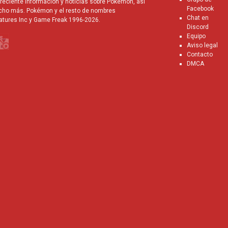
eciente información y noticias sobre Pokémon, así
Facebook
cho más. Pokémon y el resto de nombres
Chat en
atures Inc y Game Freak 1996-2026.
Discord
Equipo
Aviso legal
Contacto
DMCA