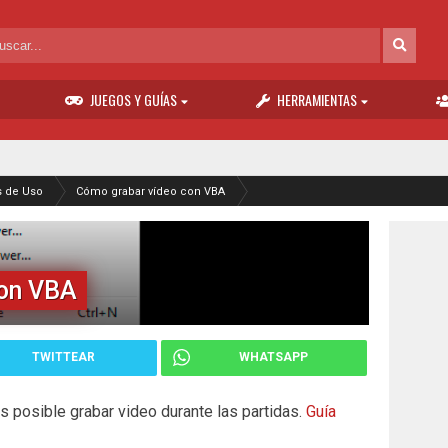
JUEGOS Y GUÍAS
HERRAMIENTAS
s de Uso
Cómo grabar vídeo con VBA
con VBA
TWITTEAR
WHATSAPP
s posible grabar video durante las partidas.
Guía