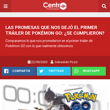
LAS PROMESAS QUE NOS DEJÓ EL PRIMER
TRÁILER DE POKÉMON GO: ¿SE CUMPLIERON?
Comparamos lo que nos prometieron en el primer tráiler de
Pokémon GO con lo que realmente obtuvimos.
22/09/2020
Sebastián Pozzi
COMPARTIR
TWITTEAR
WHATSAPP