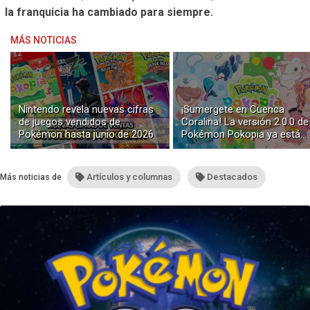
la franquicia ha cambiado para siempre.
MÁS NOTICIAS
Nintendo revela nuevas cifras
¡Sumergete en Cuenca
de juegos vendidos de
Coralina! La versión 2.0.0 de
Pokémon hasta junio de 2026
Pokémon Pokopia ya está
disponible con buceo y
construcción submarina
Artículos y columnas
Destacados
Más noticias de