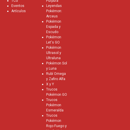
TCG
Púrpura
Eventos
Leyendas
Artículos
Pokémon:
Arceus
Pokémon
Espada y
Escudo
Pokémon
Let's GO
Pokémon
Ultrasol y
Ultraluna
Pokémon Sol
y Luna
Rubí Omega
y Zafiro Alfa
X y Y
Trucos
Pokémon GO
Trucos
Pokémon
Esmeralda
Trucos
Pokémon
Rojo Fuego y