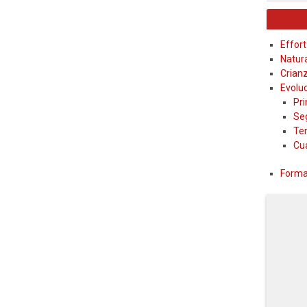
Effort
Natur
Crian
Evolu
Pr
Se
Te
Cu
Forma