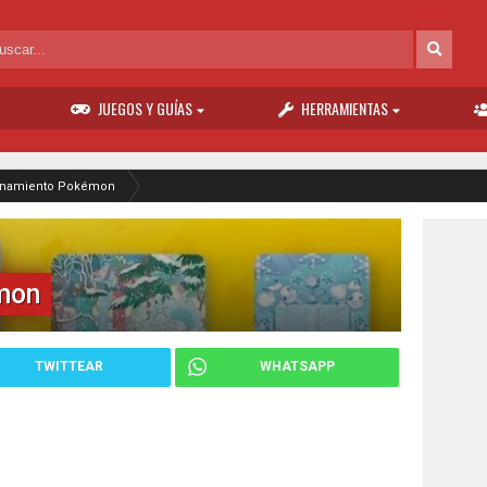
JUEGOS Y GUÍAS
HERRAMIENTAS
enamiento Pokémon
mon
TWITTEAR
WHATSAPP