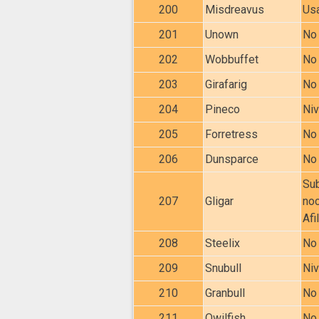
200
Misdreavus
Usa
201
Unown
No 
202
Wobbuffet
No 
203
Girafarig
No 
204
Pineco
Niv
205
Forretress
No 
206
Dunsparce
No 
Sub
207
Gligar
noc
Afi
208
Steelix
No 
209
Snubull
Niv
210
Granbull
No 
211
Qwilfish
No 