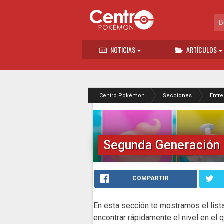
NOTICIAS
ARTÍCULOS
Centro Pokémon
Secciones
Entr
Segunda Generación
COMPARTIR
En esta sección te mostramos el li
encontrar
rápidamente
el nivel en el