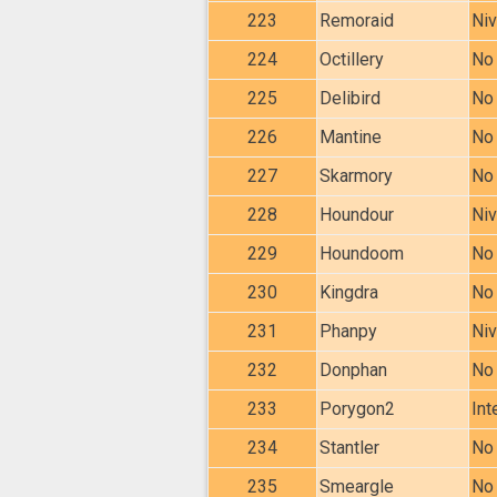
223
Remoraid
Niv
224
Octillery
No 
225
Delibird
No 
226
Mantine
No 
227
Skarmory
No 
228
Houndour
Niv
229
Houndoom
No 
230
Kingdra
No 
231
Phanpy
Niv
232
Donphan
No 
233
Porygon2
Int
234
Stantler
No 
235
Smeargle
No 