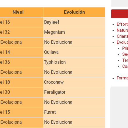
Nivel
Evolución
el 16
Bayleef
Effort
Natur
el 32
Meganium
Crian
Evoluciona
No Evoluciona
Evolu
Pr
el 14
Quilava
Se
Te
el 36
Typhlosion
Cu
Evoluciona
No Evoluciona
Forma
el 18
Croconaw
el 30
Feraligator
Evoluciona
No Evoluciona
el 15
Furret
Evoluciona
No Evoluciona