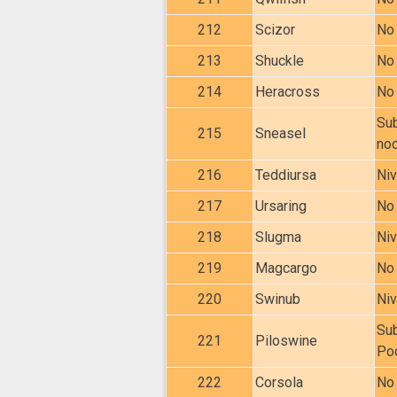
212
Scizor
No 
213
Shuckle
No 
214
Heracross
No 
Sub
215
Sneasel
noc
216
Teddiursa
Niv
217
Ursaring
No 
218
Slugma
Niv
219
Magcargo
No 
220
Swinub
Niv
Sub
221
Piloswine
Po
222
Corsola
No 