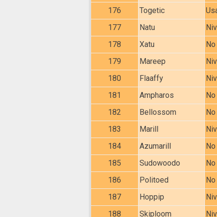
176
Togetic
Usa
177
Natu
Niv
178
Xatu
No 
179
Mareep
Niv
180
Flaaffy
Niv
181
Ampharos
No 
182
Bellossom
No 
183
Marill
Niv
184
Azumarill
No 
185
Sudowoodo
No 
186
Politoed
No 
187
Hoppip
Niv
188
Skiploom
Niv