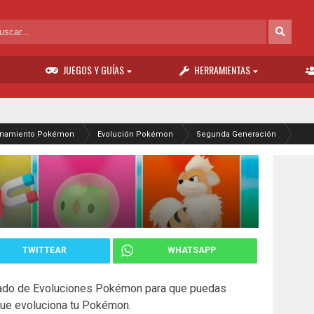
JUEGOS Y GUÍAS
HERRAMIENTAS
enamiento Pokémon
Evolución Pokémon
Segunda Generación
TWITTEAR
WHATSAPP
stado de Evoluciones Pokémon para que puedas
 que evoluciona tu Pokémon.