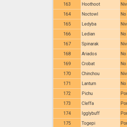
163
Hoothoot
Niv
164
Noctowl
No 
165
Ledyba
Niv
166
Ledian
No 
167
Spinarak
Niv
168
Ariados
No 
169
Crobat
No 
170
Chinchou
Niv
171
Lanturn
No 
172
Pichu
Por
173
Cleffa
Por
174
Igglybuff
Por
175
Togepi
Por