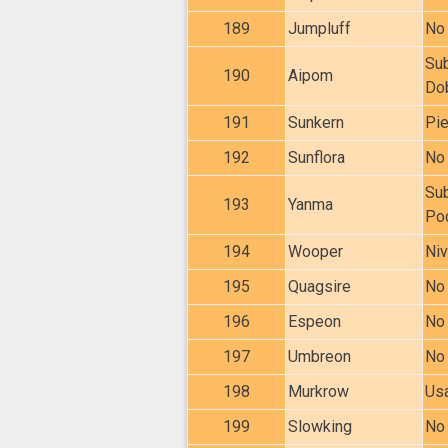
189
Jumpluff
No 
Sub
190
Aipom
Do
191
Sunkern
Pie
192
Sunflora
No 
Sub
193
Yanma
Po
194
Wooper
Niv
195
Quagsire
No 
196
Espeon
No 
197
Umbreon
No 
198
Murkrow
Usa
199
Slowking
No 