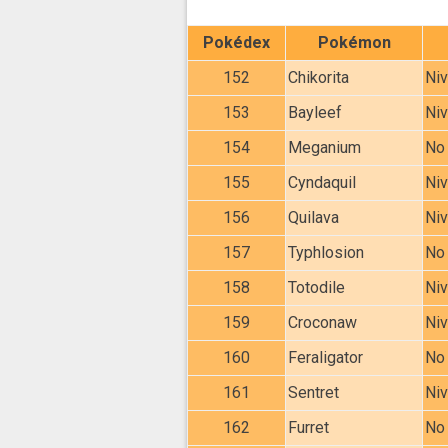
Pokédex
Pokémon
152
Chikorita
Niv
153
Bayleef
Niv
154
Meganium
No 
155
Cyndaquil
Niv
156
Quilava
Niv
157
Typhlosion
No 
158
Totodile
Niv
159
Croconaw
Niv
160
Feraligator
No 
161
Sentret
Niv
162
Furret
No 