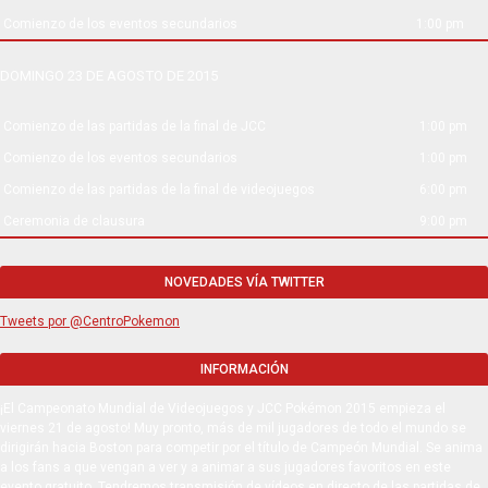
Comienzo de los eventos secundarios
1:00 pm
DOMINGO 23 DE AGOSTO DE 2015
Comienzo de las partidas de la final de JCC
1:00 pm
Comienzo de los eventos secundarios
1:00 pm
Comienzo de las partidas de la final de videojuegos
6:00 pm
Ceremonia de clausura
9:00 pm
NOVEDADES VÍA TWITTER
Tweets por @CentroPokemon
INFORMACIÓN
¡El Campeonato Mundial de Videojuegos y JCC Pokémon 2015 empieza el
viernes 21 de agosto! Muy pronto, más de mil jugadores de todo el mundo se
dirigirán hacia Boston para competir por el título de Campeón Mundial. Se anima
a los fans a que vengan a ver y a animar a sus jugadores favoritos en este
evento gratuito. Tendremos transmisión de vídeos en directo de las partidas de