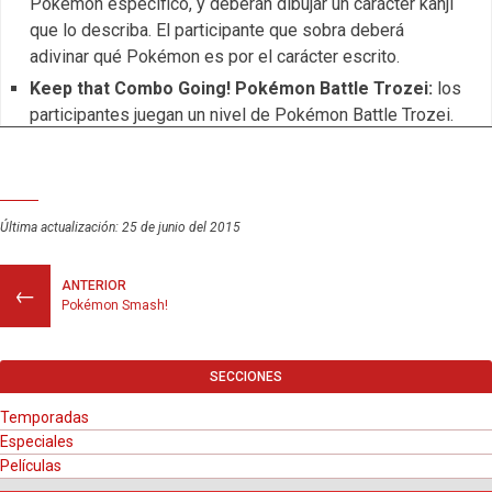
Pokémon específico, y deberán dibujar un carácter kanji
que lo describa. El participante que sobra deberá
adivinar qué Pokémon es por el carácter escrito.
Keep that Combo Going! Pokémon Battle Trozei:
los
participantes juegan un nivel de Pokémon Battle Trozei.
El total de combos realizados por todos determinará el
tipo de premio.
Search for Words! Pokémon Word Puzzle:
Con el
nombre de un Pokémon, cada participante debe formar
Última actualización: 25 de junio del 2015
una nueva palabra en menos de 1 minuto y 30 segundos.
Let’s Hit the Exact Pokémon:
Cada participante
ANTERIOR
←
Pokémon Smash!
escoge un Pokémon. El peso total combinado de todos
los Pokémon debe ser igual a la cantidad asignada dada
al comienzo.
SECCIONES
Temporadas
ポケモン モーニングニ
Noticias Matutinas de Pokémon
Especiales
ュース
Películas