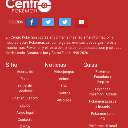
El Director Robin muestra a los espectadores cómo
realizar bolas de arroz con el estilo de un Pokémon
específico.
SÍGUENOS
¡Tarea para Toda la Familia! Misión
家族で宿題！ ポケテレ
PokéTV
ミッション！
En Centro Pokémon podrás encontrar la más reciente información y
Varias familias participan en una tarea especial dada por los
noticias sobre Pokémon, así como guías, eventos, descargas, foros y
mucho más. Pokémon y el resto de nombres relacionados son propiedad
anfitriones, debiendo resolverla en un Centro Pokémon y antes
de Nintendo, Creatures Inc y Game Freak 1996-2026.
de la fecha límite. Si logran realizar la tarea, ganarán una caja
con premios de dicho centro.
Sitio
Noticias
Guías
Acerca de
Videojuegos
Pokémon
El Camino de Kyosuke a
春日のコンテストスタ
Escarlata y
Foros
Anime
convertirse en una Estrella del
Púrpura
ーへの道
Grupo de
TCG
Concurso
Leyendas
Facebook
Eventos
Pokémon: Arceus
Kyosuke participa en concursos por todo Japón para llegar a
Chat en Discord
Artículos
Pokémon Espada
ser una estrella de los concursos, igual que los jugadores
Equipo
y Escudo
pueden serlo en los juegos de ORAS luego de ganar los cinco
Aviso legal
Pokémon Let's
tipos en rango Maestro.
GO
Contacto
Pokémon Ultrasol
DMCA