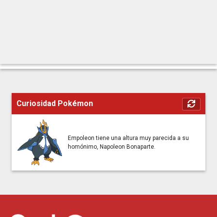
El comediante japonés Abareru-kun, vestido como el
protagonista masculino del juego Pokémon XY, recorre Japón
desde el norte hasta el sur, jugando Pokémon Y.
Alrededor del Reloj con el FPI
密着FPI24時
Los protagonistas son un par de agentes de la FPI (
The
Fushigina Pokémonnonazo Iroiroshirabetai/Oficina de
Investigaciones de todo tipo de Extraños Misterios Pokémon
),
Curiosidad Pokémon
investigando los misterios Pokémon que ocurren en la ciudad,
e interactuando con los espectadores.
Dramatización de Batalla de
Empoleon tiene una altura muy parecida a su
ポケカXYネタバトル
Cartas Pokémon XY
homónimo, Napoleon Bonaparte.
Varios comediantes realizan cada uno una obra de teatro
basada en el juego de cartas Pokémon, y un jurado vota su
favorito.
Poké-Cocina con Robin
ロビンのポケ