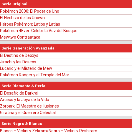
Shoko es la encargada de presentar las noticias recientes,
Serie Original
relacionadas con Pokémon. A veces la acompaña el actual
Pokémon 2000: El Poder de Uno
Pokémon que los acompaña (Chespin, Pikachu, Treecko).
El Hechizo de los Unown
Héroes Pokémon: Latios y Latias
¡Atrápalos! El Juego del Escondite
ゲットさせるな！ポケ
Pokémon 4Ever: Celebi, la Voz del Bosque
Pokémon
モンかくれんぼゲーム
Mewtwo Contraataca
El Productor Toshi es el encargado de participar en este
Serie Generación Avanzada
segmento del programa, donde visita las cases de los niños y
El Destino de Deoxys
busca los peluches Pokémon que éstos han escondido, en
Jirachi y los Deseos
menos de una hora. Además de los peluches, Toshi encontrará
Lucario y el Misterio de Mew
cartas de suerte o de mala suerte, las cuales pueden darle una
Pokémon Ranger y el Templo del Mar
ventaja u obligarlo a realizar un reto específico antes de
continuar. Si Toshi no encuentra un peluche por cada 20
Serie Diamante & Perla
minutos, los niños ganan un premio.
El Desafío de Darkrai
Arceus y la Joya de la Vida
Superivencia Pokémon!
ポケモンサバイバル！
Zoroark: El Maestro de Ilusiones
Los participantes del reto pelean en una especie de arena;
Giratina y el Guerrero Celestial
cargando solo una 3DS con los juegos XY, y un solo Pokémon
Serie Negro & Blanco
en su equipo. Si un participante le lanza una pelota a otro, éste
Blanco – Victini y Zekrom/Negro – Victini y Reshiram