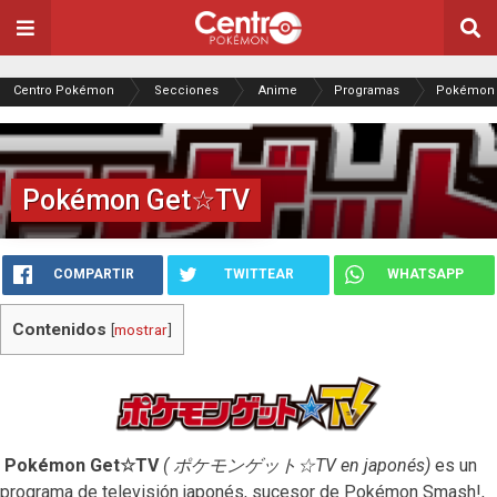
Centro Pokémon
Secciones
Anime
Programas
Pokémon
Pokémon Get☆TV
COMPARTIR
TWITTEAR
WHATSAPP
Contenidos
[
mostrar
]
Pokémon Get☆TV
( ポケモンゲット☆TV en japonés)
es un
programa de televisión japonés, sucesor de Pokémon Smash!,