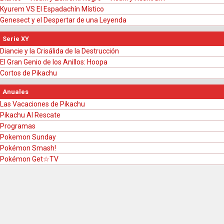
deberá luchar contra él en una batalla de uno contra uno, y el
Kyurem VS El Espadachín Místico
ganador se quedará con el único Pokémon que tenía el
Genesect y el Despertar de una Leyenda
perdedor, sumando dos. El ganador termina siendo el último de
pie en la arena.
Serie XY
Diancie y la Crisálida de la Destrucción
PokéTablero
ポケスゴ
El Gran Genio de los Anillos: Hoopa
Los participantes jugarán un juego de tablero, pero gigante. El
Cortos de Pikachu
objetivo es llegar a la meta antes que los demás, lanzando
Anuales
dados, avanzando por las casillas y superando los retos que el
Las Vacaciones de Pikachu
mismo tablero posee. Además, los concursantes podrán
Pikachu Al Rescate
recoger por el camino puntos de bonificación, los cuales
Programas
determinarán cuántos premios serán entregados a los
Pokemon Sunday
espectadores.
Pokémon Smash!
Pokémon Get☆TV
Cómo mejorar en Batallas
バトルが強くなるコツ
Shoko Nakagawa, la única anfitriona experta en batallas, enseña
sobre competitivo; combos, trucos y mecánicas para mejorar.
El viaje para Completar la
ポケモンずかん完成の
Pokédex
旅