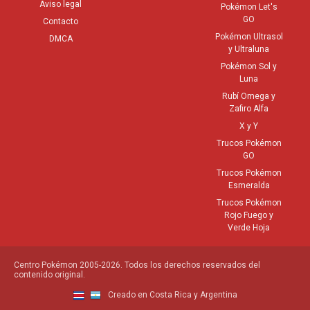
Aviso legal
Pokémon Let's
GO
Contacto
Pokémon Ultrasol
DMCA
y Ultraluna
Pokémon Sol y
Luna
Rubí Omega y
Zafiro Alfa
X y Y
Trucos Pokémon
GO
Trucos Pokémon
Esmeralda
Trucos Pokémon
Rojo Fuego y
Verde Hoja
Centro Pokémon 2005-2026. Todos los derechos reservados del
contenido original.
Creado en Costa Rica y Argentina