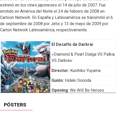
estrenó en los cines japoneses el 14 de julio de 2007. Fue
emitido en América del Norte el 24 de febrero de 2008 en
Cartoon Network. En España y Latinoamérica se transmitió el 6
de septiembre de 2008 por Jetix y 13 de mayo de 2009 por
Carton Network Latinoamérica, respectivamente.
El Desafío de Darkrai
«Diamond & Pearl Dialga VS Palkia
VS Darkrai»
Director:
Kunihiko Yuyama
Guión:
Hideki Sonoda
Opening:
We Will Be Heroes
Ending:
I’ll Always Remember
PÓSTERS
You – Living In The Shadow