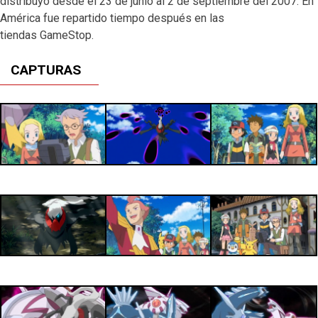
distribuyó desde el 23 de junio al 2 de septiembre del 2007. En
Nvl:
50
Habilidad:
Presión
Cinta:
Cinta clásica
América fue repartido tiempo después en las
tiendas GameStop.
CAPTURAS