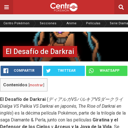
Centro Pokémon
Secciones
Anime
Películas
Serie Diama
El Desafío de Darkrai
COMPARTIR
TWITTEAR
WHATSAPP
Contenidos
[
mostrar
]
El Desafío de Darkrai
(
ディアルガ
VS
パルキア
VS
ダークライ
Dialga VS Palkia VS Darkrai
en japonés, The Rise of Darkrai en
inglés
) es la décima película Pokémon, parte de la trilogía de la
saga Diamante & Perla, junto con las películas
Giratina y el
Defensor de los Cielos
y
Arceus y la Joya de la Vida.
Se