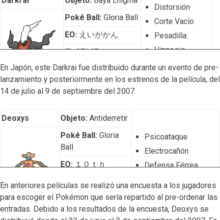
Darkrai
Objeto:
Baya Enigma
Distorsión
Poké Ball:
Gloria Ball
Corte Vacío
EO:
えいがかん
Pesadilla
Hipnosis
ID:
07147
En Japón, este Darkrai fue distribuido durante un evento de pre-
Naturaleza:
Aleatoria
lanzamiento y posteriormente en los estrenos de la película, del
Nvl:
50
Habilidad:
Mal sueño
Cinta:
Cinta clásica
14 de julio al 9 de septiembre del 2007.
Deoxys
Objeto:
Antiderretir
Poké Ball:
Gloria
Psicoataque
Ball
Electrocañón
EO:
１０ｔｈ
Defensa Férrea
VelocidadExtrema
ID:
07147
En anteriores películas se realizó una encuesta a los jugadores
para escoger el Pokémon que sería repartido al pre-ordenar las
Naturaleza:
entradas. Debido a los resultados de la encuesta, Deoxys se
Aleatoria