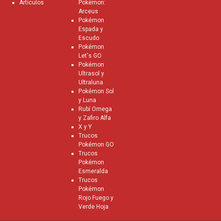
Artículos
Pokémon:
Arceus
Pokémon
Espada y
Escudo
Pokémon
Let's GO
Pokémon
Ultrasol y
Ultraluna
Pokémon Sol
y Luna
Rubí Omega
y Zafiro Alfa
X y Y
Trucos
Pokémon GO
Trucos
Pokémon
Esmeralda
Trucos
Pokémon
Rojo Fuego y
Verde Hoja