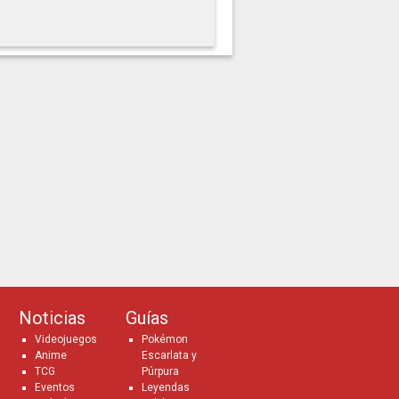
Noticias
Guías
Videojuegos
Pokémon
Anime
Escarlata y
TCG
Púrpura
Eventos
Leyendas