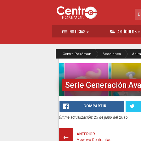
NOTICIAS
ARTÍCULOS
Centro Pokémon
Secciones
Anim
Serie Generación Av
COMPARTIR
Última actualización: 25 de junio del 2015
ANTERIOR
←
Mewtwo Contraataca