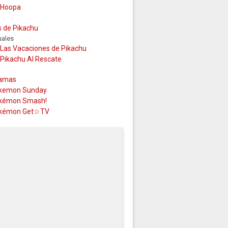
Hoopa
s de Pikachu
uales
Las Vacaciones de Pikachu
Pikachu Al Rescate
amas
kemon Sunday
kémon Smash!
kémon Get☆TV