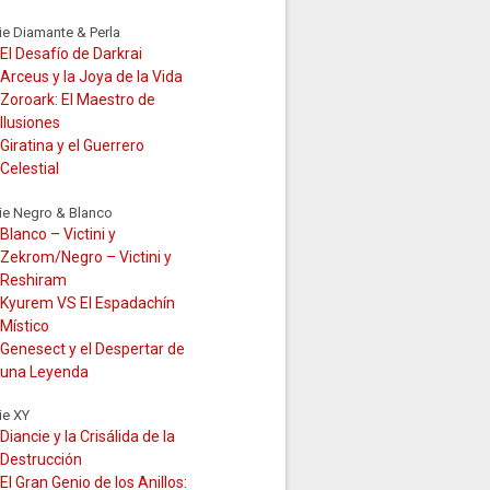
ie Diamante & Perla
El Desafío de Darkrai
Arceus y la Joya de la Vida
Zoroark: El Maestro de
Ilusiones
Giratina y el Guerrero
Celestial
ie Negro & Blanco
Blanco – Victini y
Zekrom/Negro – Victini y
Reshiram
Kyurem VS El Espadachín
Místico
Genesect y el Despertar de
una Leyenda
ie XY
Diancie y la Crisálida de la
Destrucción
El Gran Genio de los Anillos: