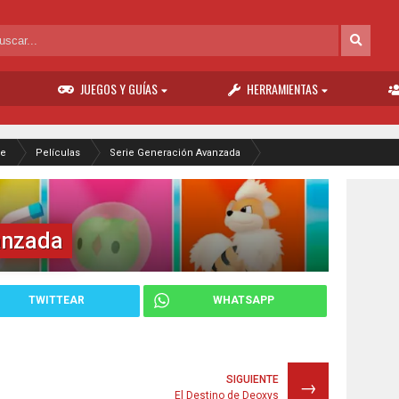
JUEGOS Y GUÍAS
HERRAMIENTAS
e
Películas
Serie Generación Avanzada
anzada
TWITTEAR
WHATSAPP
SIGUIENTE
→
El Destino de Deoxys