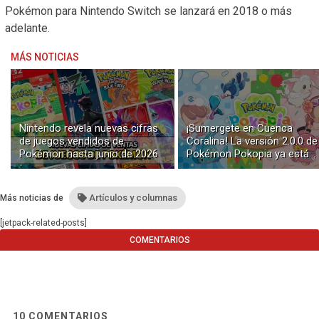
Pokémon para Nintendo Switch se lanzará en 2018 o más
adelante.
MÁS NOTICIAS
Nintendo revela nuevas cifras
¡Sumergete en Cuenca
de juegos vendidos de
Coralina! La versión 2.0.0 de
Pokémon hasta junio de 2026
Pokémon Pokopia ya está
disponible con buceo y
construcción submarina
Artículos y columnas
Más noticias de
[jetpack-related-posts]
COMENTARIOS
10
COMENTARIOS