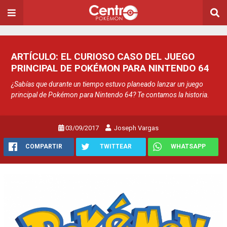
ARTÍCULO: EL CURIOSO CASO DEL JUEGO
PRINCIPAL DE POKÉMON PARA NINTENDO 64
¿Sabías que durante un tiempo estuvo planeado lanzar un juego
principal de Pokémon para Nintendo 64? Te contamos la historia.
03/09/2017
Joseph Vargas
COMPARTIR
TWITTEAR
WHATSAPP