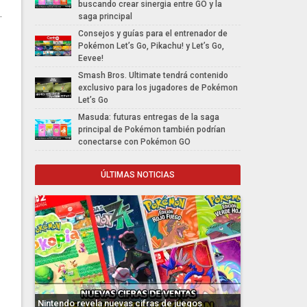
buscando crear sinergia entre GO y la
.
saga principal
Consejos y guías para el entrenador de
Pokémon Let’s Go, Pikachu! y Let’s Go,
Eevee!
Smash Bros. Ultimate tendrá contenido
exclusivo para los jugadores de Pokémon
Let’s Go
Masuda: futuras entregas de la saga
principal de Pokémon también podrían
conectarse con Pokémon GO
ÚLTIMAS NOTICIAS
Nintendo revela nuevas cifras de juegos