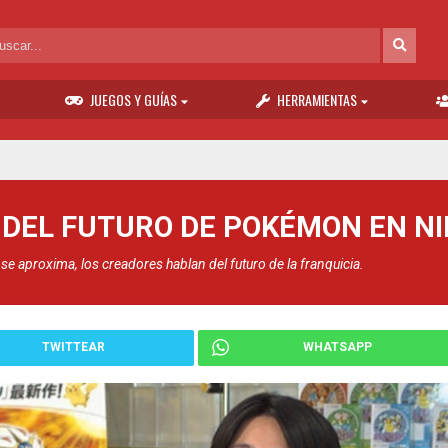
JUEGOS Y GUÍAS
HERRAMIENTAS
 DEL FUTURO DE POKÉMON EN N
e aproxima, los creadores hablan del futuro de la franquicia.
TWITTEAR
WHATSAPP