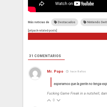
Destacados
Nintendo Swi
Más noticias de
[jetpack-related-posts]
31
COMENTARIOS
Mr. Popo
hace 8 años
esperamos que la gente no tenga exp
Fucking Game Freak in a nutshell
, da
0