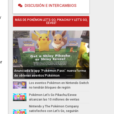
DISCUSIÓN E INTERCAMBIOS
y
MÁS DE POKÉMON LET’S GO, PIKACHU! Y LET’S GO,
EEVEE!
ar
Anunciada la app ‘Pokémon Pass’: nueva forma
de obtener eventos Pokémon
Los eventos Pokémon en Nintendo Switch
no tendrán bloqueo de región
Pokémon Let’s Go Pikachu/Eevee
alcanzan las 10 millones de ventas
Nintendo y The Pokémon Company
satisfechos con Let’s Go, seguirán