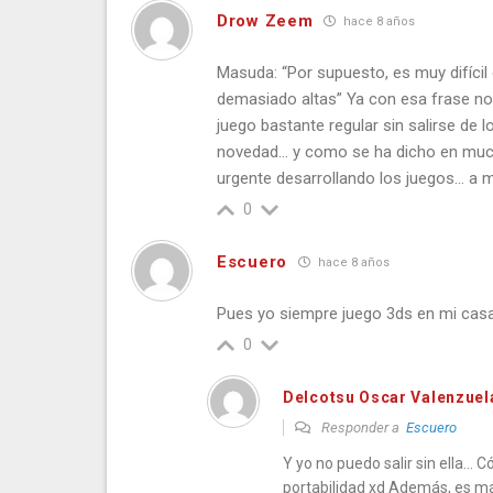
Drow Zeem
hace 8 años
Masuda: “Por supuesto, es muy difícil
demasiado altas” Ya con esa frase n
juego bastante regular sin salirse de
novedad… y como se ha dicho en muc
urgente desarrollando los juegos… a m
0
Escuero
hace 8 años
Pues yo siempre juego 3ds en mi casa
0
Delcotsu Oscar Valenzuel
Responder a
Escuero
Y yo no puedo salir sin ella…
portabilidad xd Además, es más