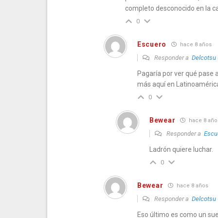
completo desconocido en la ca
0
Escuero
hace 8 años
Responder a
Delcotsu
Pagaría por ver qué pase a
más aquí en Latinoaméric
0
Bewear
hace 8 año
Responder a
Escu
Ladrón quiere luchar.
0
Bewear
hace 8 años
Responder a
Delcotsu
Eso último es como un sue