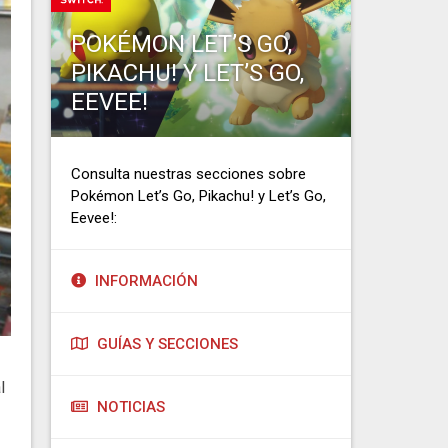
POKÉMON LET’S GO,
PIKACHU! Y LET’S GO,
EEVEE!
Consulta nuestras secciones sobre
Pokémon Let’s Go, Pikachu! y Let’s Go,
Eevee!:
INFORMACIÓN
GUÍAS Y SECCIONES
l
NOTICIAS