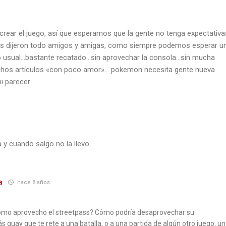
 crear el juego, así que esperamos que la gente no tenga expectativa
os dijeron todo amigos y amigas, como siempre podemos esperar u
 lo usual…bastante recatado…sin aprovechar la consola…sin mucha
hos artículos «con poco amor»… pokemon necesita gente nueva
i parecer
 y cuando salgo no la llevo
a
hace 8 años
 Cómo aprovecho el streetpass? Cómo podría desaprovechar su
 guay que te rete a una batalla, o a una partida de algún otro juego, un