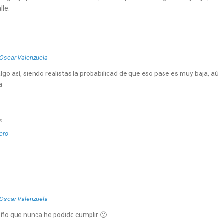
lle.
 Oscar Valenzuela
lgo así, siendo realistas la probabilidad de que eso pase es muy baja, a
a
s
ero
 Oscar Valenzuela
ño que nunca he podido cumplir 🙁