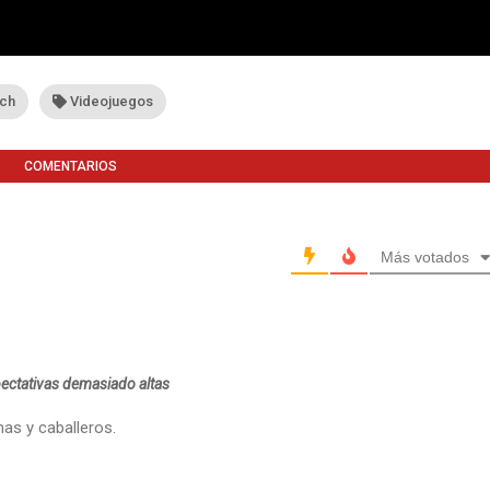
tch
Videojuegos
COMENTARIOS
Más votados
ectativas demasiado altas
mas y caballeros.