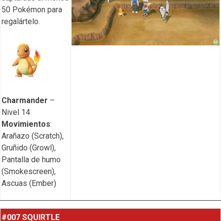
50 Pokémon para
regalártelo.
Charmander
–
Nivel 14
Movimientos
:
Arañazo (Scratch),
Gruñido (Growl),
Pantalla de humo
(Smokescreen),
Ascuas (Ember)
#007 SQUIRTLE