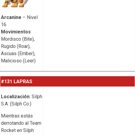
Arcanine
– Nivel
16
Movimientos
:
Mordisco (Bite),
Rugido (Roar),
Ascuas (Ember),
Malicioso (Leer)
#131 LAPRAS
Localización
: Silph
S.A. (Silph Co.)
Mientras estás
derrotando al Team
Rocket en Silph