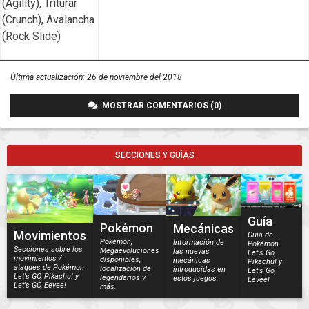
(Agility), Triturar
(Crunch), Avalancha
(Rock Slide)
Última actualización:
26 de noviembre del 2018
MOSTRAR COMENTARIOS (0)
SECCIONES Y GUÍAS
Guía
Pokémon
Mecánicas
Movimientos
Guía de
Pokémon,
Información de
Pokémon
Secciones sobre los
Megaevoluciones
las nuevas
Let's Go,
movimientos /
disponibles,
mecánicas
Pikachu! y
ataques de Pokémon
localización de
introducidas en
Let's Go,
Let's GO, Pikachu! y
legendarios y
estos juegos.
Eevee!
Let's GO, Eevee!
más.