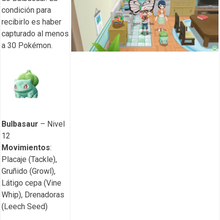
condición para
recibirlo es haber
capturado al menos
a 30 Pokémon.
Bulbasaur
– Nivel
12
Movimientos
:
Placaje (Tackle),
Gruñido (Growl),
Látigo cepa (Vine
Whip), Drenadoras
(Leech Seed)