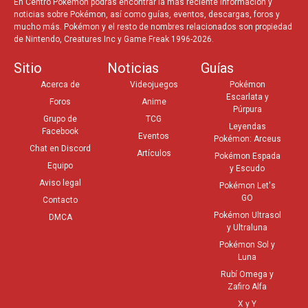
En Centro Pokémon podrás encontrar la más reciente información y
noticias sobre Pokémon, así como guías, eventos, descargas, foros y
mucho más. Pokémon y el resto de nombres relacionados son propiedad
de Nintendo, Creatures Inc y Game Freak 1996-2026.
Sitio
Noticias
Guías
Acerca de
Videojuegos
Pokémon
Escarlata y
Foros
Anime
Púrpura
Grupo de
TCG
Leyendas
Facebook
Eventos
Pokémon: Arceus
Chat en Discord
Artículos
Pokémon Espada
Equipo
y Escudo
Aviso legal
Pokémon Let's
GO
Contacto
Pokémon Ultrasol
DMCA
y Ultraluna
Pokémon Sol y
Luna
Rubí Omega y
Zafiro Alfa
X y Y