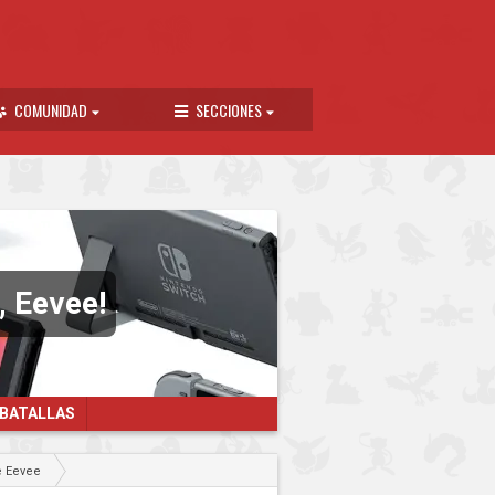
COMUNIDAD
SECCIONES
, Eevee!
 BATALLAS
e Eevee