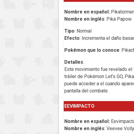
Nombre en español:
Pikatorme
Nombre en inglés
: Pika Papow
Tipo
: Normal
Efecto
: Incrementa el daño basa
Pokémon que lo conoce
: Pikac
Detalles
:
Este movimiento fue revelado el
tráiler de Pokémon Let’s GO, Pika
puede acceder a el cuando aparec
pantalla del combate.
EEVIMPACTO
Nombre en español:
Eevimpact
Nombre en inglés
: Veevee Voll