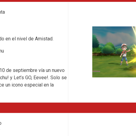
nta
do en el nivel de Amistad.
hu
 10 de septiembre vía un nuevo
chu! y Let’s GO, Eevee!. Solo se
e un icono especial en la
o
y