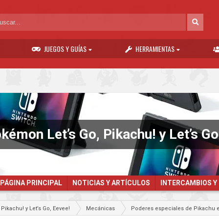
JUEGOS Y GUÍAS
HERRAMIENTAS
kémon Let’s Go, Pikachu! y Let’s Go
PÁGINA PRINCIPAL
NOTICIAS Y ARTÍCULOS
INTERCAMBIOS Y
Pikachu! y Let’s Go, Eevee!
Mecánicas
Poderes especiales de Pikachu 