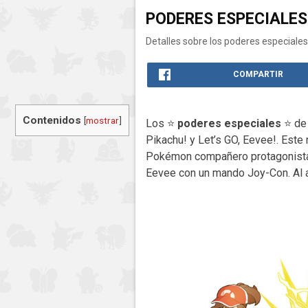
PODERES ESPECIALES
Detalles sobre los poderes especial
COMPARTIR
Contenidos
[
mostrar
]
Los ⭐
poderes especiales
⭐ de 
Pikachu! y Let’s GO, Eevee!. Est
Pokémon compañero protagonista, 
Eevee con un mando Joy-Con. Al a