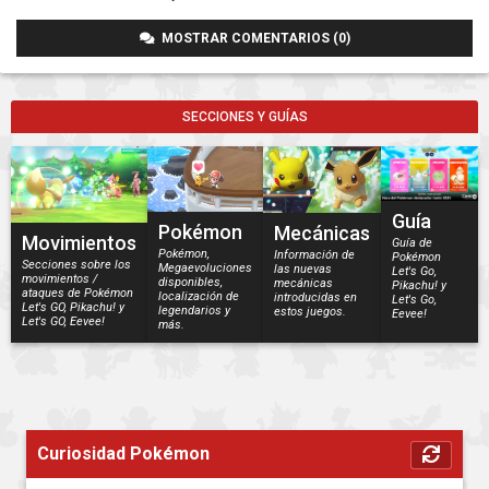
MOSTRAR COMENTARIOS (0)
SECCIONES Y GUÍAS
Guía
Pokémon
Mecánicas
Movimientos
Guía de
Pokémon,
Información de
Pokémon
Secciones sobre los
Megaevoluciones
las nuevas
Let's Go,
movimientos /
disponibles,
mecánicas
Pikachu! y
ataques de Pokémon
localización de
introducidas en
Let's Go,
Let's GO, Pikachu! y
legendarios y
estos juegos.
Eevee!
Let's GO, Eevee!
más.
Curiosidad Pokémon