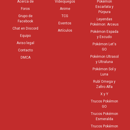
Acerca de
Videojuegos
Pokémon
Escarlata y
Foros
Anime
Púrpura
Grupo de
TCG
Leyendas
Facebook
Eventos
Pokémon: Arceus
Chat en Discord
Artículos
Pokémon Espada
Equipo
y Escudo
Aviso legal
Pokémon Let's
GO
Contacto
Pokémon Ultrasol
DMCA
y Ultraluna
Pokémon Sol y
Luna
Rubí Omega y
Zafiro Alfa
X y Y
Trucos Pokémon
GO
Trucos Pokémon
Esmeralda
Trucos Pokémon