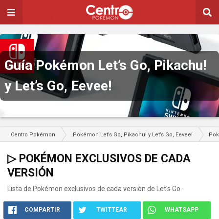
Guía Pokémon Let’s Go, Pikachu!
y Let’s Go, Eevee!
Centro Pokémon
Pokémon Let’s Go, Pikachu! y Let’s Go, Eevee!
Po
▷ POKÉMON EXCLUSIVOS DE CADA
VERSIÓN
Lista de Pokémon exclusivos de cada versión de Let's Go.
COMPARTIR
TWITTEAR
WHATSAPP