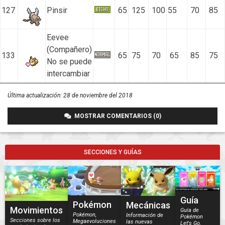
127
Pinsir
65
125
100
55
70
85
Eevee
(Compañero)
133
65
75
70
65
85
75
No se puede
intercambiar
Última actualización:
28 de noviembre del 2018
MOSTRAR COMENTARIOS (0)
SECCIONES Y GUÍAS
Guía
Pokémon
Mecánicas
Movimientos
Guía de
Pokémon,
Información de
Pokémon
Secciones sobre los
Megaevoluciones
las nuevas
Let's Go,