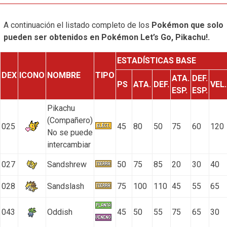
A continuación el listado completo de los
Pokémon que solo
pueden ser obtenidos en Pokémon Let’s Go, Pikachu!.
ESTADÍSTICAS BASE
DEX
ICONO
NOMBRE
TIPO
ATA.
DEF.
PS
ATA.
DEF.
VEL.
ESP.
ESP.
Pikachu
(Compañero)
025
45
80
50
75
60
120
No se puede
intercambiar
027
Sandshrew
50
75
85
20
30
40
028
Sandslash
75
100
110
45
55
65
043
Oddish
45
50
55
75
65
30