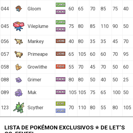
044
Gloom
60
65
70
85
75
40
045
Vileplume
75
80
85
110
90
50
056
Mankey
40
80
35
35
45
70
057
Primeape
65
105
60
60
70
95
058
Growlithe
55
70
45
70
50
60
088
Grimer
80
80
50
40
50
25
089
Muk
105
105
75
65
100
50
123
Scyther
70
110
80
55
80
105
LISTA DE POKÉMON EXCLUSIVOS ⭐ DE LET’S