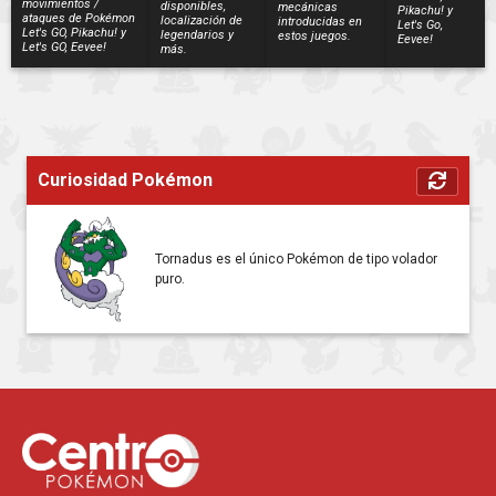
movimientos /
disponibles,
mecánicas
Pikachu! y
ataques de Pokémon
localización de
introducidas en
Let's Go,
Let's GO, Pikachu! y
legendarios y
estos juegos.
Eevee!
Let's GO, Eevee!
más.
Curiosidad Pokémon
Tornadus es el único Pokémon de tipo volador
puro.