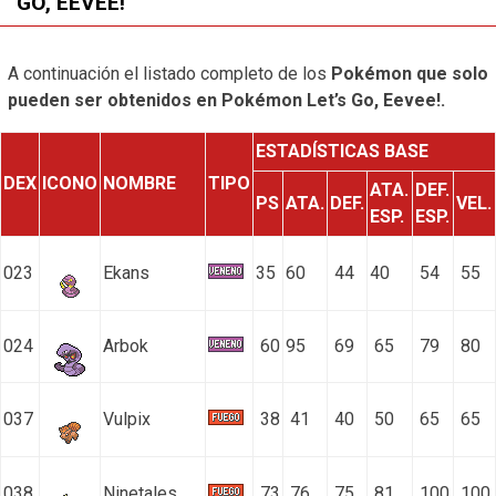
GO, EEVEE!
A continuación el listado completo de los
Pokémon que solo
pueden ser obtenidos en Pokémon Let’s Go, Eevee!.
ESTADÍSTICAS BASE
DEX
ICONO
NOMBRE
TIPO
ATA.
DEF.
PS
ATA.
DEF.
VEL.
ESP.
ESP.
023
Ekans
35
60
44
40
54
55
024
Arbok
60
95
69
65
79
80
037
Vulpix
38
41
40
50
65
65
038
Ninetales
73
76
75
81
100
100