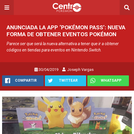
ANUNCIADA LA APP ‘POKÉMON PASS’: NUEVA
FORMA DE OBTENER EVENTOS POKÉMON
Parece ser que será la nueva alternativa a tener que ir a obtener
códigos en tiendas para eventos en Nintendo Switch.
30/04/2019
Joseph Vargas
COMPARTIR
TWITTEAR
WHATSAPP