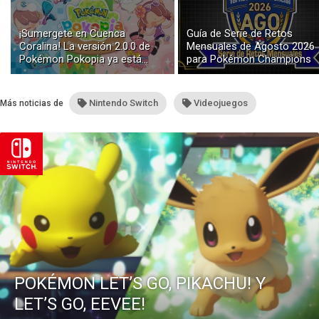
¡Sumergete en Cuenca
Guía de Serie de Retos
Coralina! La versión 2.0.0 de
Mensuales de Agosto 2026
Pokémon Pokopia ya está
para Pokémon Champions
disponible con buceo y
construcción submarina
Nintendo Switch
Videojuegos
Más noticias de
POKÉMON LET’S GO, PIKACHU! Y
LET’S GO, EEVEE!